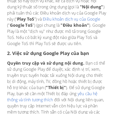
thuật số hay dịch vụ khác, kể cả dịch vụ hoặc nội
dung kỹ thuật số trong ứng dụng (gọi là
"Nội dung"
)
phải tuân thủ các Điều khoản dịch vụ của Google Play
này (“
Play ToS
”) và
Điều khoản dịch vụ của Google
("
Google ToS
") (gọi chung là
"Điều khoản"
). Google
Play là một "dịch vụ" như được mô tả trong Google
ToS. Nếu có bất kỳ xung đột nào giữa Play ToS và
Google ToS thì Play ToS sẽ được ưu tiên.
2. Việc sử dụng Google Play của bạn
Quyền truy cập và sử dụng nội dung.
Bạn có thể
sử dụng Google Play để duyệt, xác định vị trí, xem,
truyền trực tuyến hoặc tải xuống Nội dung cho thiết
bị di động, máy tính, TV, đồng hồ hoặc thiết bị được
hỗ trợ khác của bạn (
"Thiết bị"
). Để sử dụng Google
Play, bạn sẽ cần một Thiết bị đáp ứng
yêu cầu hệ
thống và tính tương thích
đối với Nội dung liên quan,
quyền truy cập Internet vẫn còn hiệu lực và phần
mềm tương thích. Tính sẵn có của Nội dung và các