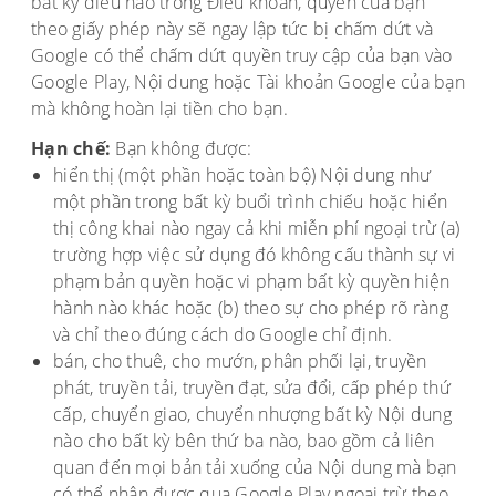
bất kỳ điều nào trong Điều khoản, quyền của bạn
theo giấy phép này sẽ ngay lập tức bị chấm dứt và
Google có thể chấm dứt quyền truy cập của bạn vào
Google Play, Nội dung hoặc Tài khoản Google của bạn
mà không hoàn lại tiền cho bạn.
Hạn chế:
Bạn không được:
hiển thị (một phần hoặc toàn bộ) Nội dung như
một phần trong bất kỳ buổi trình chiếu hoặc hiển
thị công khai nào ngay cả khi miễn phí ngoại trừ (a)
trường hợp việc sử dụng đó không cấu thành sự vi
phạm bản quyền hoặc vi phạm bất kỳ quyền hiện
hành nào khác hoặc (b) theo sự cho phép rõ ràng
và chỉ theo đúng cách do Google chỉ định.
bán, cho thuê, cho mướn, phân phối lại, truyền
phát, truyền tải, truyền đạt, sửa đổi, cấp phép thứ
cấp, chuyển giao, chuyển nhượng bất kỳ Nội dung
nào cho bất kỳ bên thứ ba nào, bao gồm cả liên
quan đến mọi bản tải xuống của Nội dung mà bạn
có thể nhận được qua Google Play ngoại trừ theo