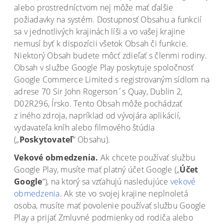
alebo prostredníctvom nej môže mať ďalšie
požiadavky na systém. Dostupnosť Obsahu a funkcií
sa v jednotlivých krajinách líši a vo vašej krajine
nemusí byť k dispozícii všetok Obsah či funkcie.
Niektorý Obsah budete môcť zdieľať s členmi rodiny.
Obsah v službe Google Play poskytuje spoločnosť
Google Commerce Limited s registrovaným sídlom na
adrese 70 Sir John Rogerson´s Quay, Dublin 2,
D02R296, Írsko. Tento Obsah môže pochádzať
z iného zdroja, napríklad od vývojára aplikácií,
vydavateľa kníh alebo filmového štúdia
(„
Poskytovateľ
“ Obsahu).
Vekové obmedzenia.
Ak chcete používať službu
Google Play, musíte mať platný účet Google („
Účet
Google
“), na ktorý sa vzťahujú nasledujúce
vekové
obmedzenia
. Ak ste vo svojej krajine neplnoletá
osoba, musíte mať povolenie používať službu Google
Play a prijať Zmluvné podmienky od rodiča alebo