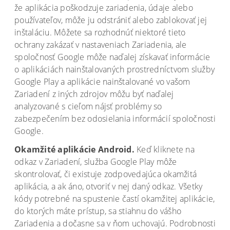
že aplikácia poškodzuje zariadenia, údaje alebo
používateľov, môže ju odstrániť alebo zablokovať jej
inštaláciu. Môžete sa rozhodnúť niektoré tieto
ochrany zakázať v nastaveniach Zariadenia, ale
spoločnosť Google môže naďalej získavať informácie
o aplikáciách nainštalovaných prostredníctvom služby
Google Play a aplikácie nainštalované vo vašom
Zariadení z iných zdrojov môžu byť naďalej
analyzované s cieľom nájsť problémy so
zabezpečením bez odosielania informácií spoločnosti
Google.
Okamžité aplikácie Android.
Keď kliknete na
odkaz v Zariadení, služba Google Play môže
skontrolovať, či existuje zodpovedajúca okamžitá
aplikácia, a ak áno, otvoriť v nej daný odkaz. Všetky
kódy potrebné na spustenie častí okamžitej aplikácie,
do ktorých máte prístup, sa stiahnu do vášho
Zariadenia a dočasne sa v ňom uchovajú. Podrobnosti