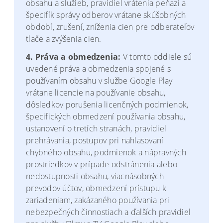
obsahu a služieb, pravidiel vrátenia peňazí a
špecifík správy odberov vrátane skúšobných
období, zrušení, zníženia cien pre odberateľov
tlače a zvýšenia cien.
4. Práva a obmedzenia:
V tomto oddiele sú
uvedené práva a obmedzenia spojené s
používaním obsahu v službe Google Play
vrátane licencie na používanie obsahu,
dôsledkov porušenia licenčných podmienok,
špecifických obmedzení používania obsahu,
ustanovení o tretích stranách, pravidiel
prehrávania, postupov pri nahlasovaní
chybného obsahu, podmienok a nápravných
prostriedkov v prípade odstránenia alebo
nedostupnosti obsahu, viacnásobných
prevodov účtov, obmedzení prístupu k
zariadeniam, zakázaného používania pri
nebezpečných činnostiach a ďalších pravidiel