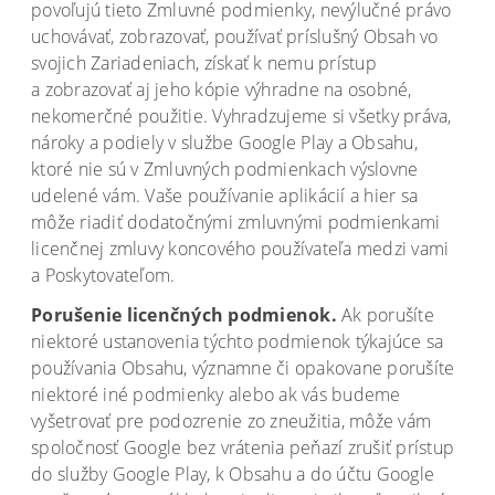
povoľujú tieto Zmluvné podmienky, nevýlučné právo
uchovávať, zobrazovať, používať príslušný Obsah vo
svojich Zariadeniach, získať k nemu prístup
a zobrazovať aj jeho kópie výhradne na osobné,
nekomerčné použitie. Vyhradzujeme si všetky práva,
nároky a podiely v službe Google Play a Obsahu,
ktoré nie sú v Zmluvných podmienkach výslovne
udelené vám. Vaše používanie aplikácií a hier sa
môže riadiť dodatočnými zmluvnými podmienkami
licenčnej zmluvy koncového používateľa medzi vami
a Poskytovateľom.
Porušenie licenčných podmienok.
Ak porušíte
niektoré ustanovenia týchto podmienok týkajúce sa
používania Obsahu, významne či opakovane porušíte
niektoré iné podmienky alebo ak vás budeme
vyšetrovať pre podozrenie zo zneužitia, môže vám
spoločnosť Google bez vrátenia peňazí zrušiť prístup
do služby Google Play, k Obsahu a do účtu Google