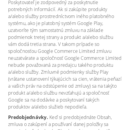
Poskytovateľ je zodpovedný za poskytnutie
potrebných informácií. Ak si zakúpite produkty
a/alebo služby prostredníctvom iného platobného
systému, ako je platobný systém Google Play,
uzatvoríte tým samostatnú zmluvu na základe
podmienok tretej strany a produkt a/alebo službu
vám dodá tretia strana. V takom prípade so
spoločnosťou Google Commerce Limited zmluvu
neuzatvárate a spoločnosť Google Commerce Limited
nebude považovaná za predajcu takého produktu
a/alebo služby. Zmluvné podmienky služby Play
(vrátane ustanovení týkajúcich sa cien, vrátenia peňazí
a vašich práv na odstúpenie od zmluvy) sa na takýto
produkt a/alebo službu nevzťahujú a spoločnosť
Google sa na dodávke a poskytovaní takých
produktov a/alebo služieb nepodieľa.
Predobjednávky.
Keď si predobjednáte Obsah,
zmluva o zakúpení a používaní danej položky sa