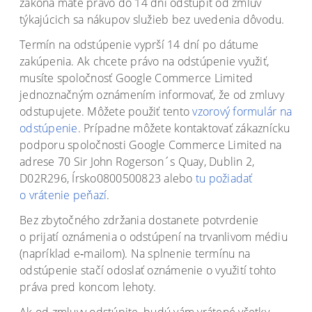
zákona máte právo do 14 dní odstúpiť od zmlúv
týkajúcich sa nákupov služieb bez uvedenia dôvodu.
Termín na odstúpenie vyprší 14 dní po dátume
zakúpenia. Ak chcete právo na odstúpenie využiť,
musíte spoločnosť Google Commerce Limited
jednoznačným oznámením informovať, že od zmluvy
odstupujete. Môžete použiť tento
vzorový formulár na
odstúpenie
. Prípadne môžete kontaktovať zákaznícku
podporu spoločnosti Google Commerce Limited na
adrese 70 Sir John Rogerson´s Quay, Dublin 2,
D02R296, Írsko0800500823 alebo
tu požiadať
o vrátenie peňazí
.
Bez zbytočného zdržania dostanete potvrdenie
o prijatí oznámenia o odstúpení na trvanlivom médiu
(napríklad e‑mailom). Na splnenie termínu na
odstúpenie stačí odoslať oznámenie o využití tohto
práva pred koncom lehoty.
Ak od zmluvy odstúpite, budú vám vrátené všetky