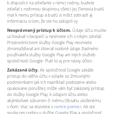
k dispozícii na zdieľanie v rámci rodiny, budete
zdieľať s rodinnou skupinou, všetci jej členovia budú
mať k nemu prístup a budú si môcť zobraziť aj
informáciu o tom, že ste ho zakúpili vy.
Neoprávnený prístup k účtom.
Údaje účtu musíte
uchovávať v bezpečí a nesmiete ich s nikým zdieľať.
Prostredníctvom služby Google Play nesmiete
zhromažďovať ani zbierať osobné údaje žiadneho
používateľa služby Google Play ani iných služieb
spoločnosti Google. Platí to aj pre názvy účtov.
Zakázané účty.
Ak spoločnosť Google zakáže
prístup do vášho účtu v súlade so Zmluvnými
podmienkami (ak ich napríklad podstatne alebo
opakovane porušíte), môže vám byť zakázaný prístup
do služby Google Play, k údajom účtu alebo
akýmkoľvek súborom či inému Obsahu uloženému
v ňom. Viac sa dozviete v
centre pomoci
. Ak ste
správcom rodiny v službe Google Play a spoločnosť