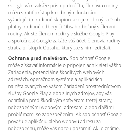
Google vám zakáže prístup do účtu, členovia rodiny
môžu stratiť prístup k rodinným funkciám
vyžadujúcim rodinnú skupinu, ako je rodinný spôsob
platby, rodinné odbery či Obsah zdieľaný s členmi
rodiny. Ak ste členom rodiny v službe Google Play
a spoločnosť Google zakáže váš účet, členovia rodiny
stratia prístup k Obsahu, ktorý ste s nimi zdieľali.
Ochrana pred malvérom.
Spoločnosť Google
môže získavať informácie o pripojeniach k sieti vášho
Zariadenia, potenciálne škodlivých webových
adresách, operačnom systéme a aplikáciách
nainštalovaných vo vašom Zariadení prostredníctvom
služby Google Play alebo z iných zdrojov, aby vás
ochránila pred škodlivým softvérom tretej strany,
nebezpečnými webovými adresami alebo ďalšími
problémami so zabezpečením. Ak spoločnosť Google
považuje aplikáciu alebo webovú adresu za
nebezpečnú, môže vás na to upozorniť. Ak je známe,