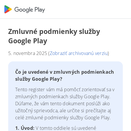
Zmluvné podmienky služby
Google Play
5. novembra 2025 (
Zobraziť archivovanú verziu
)
Čo je uvedené v zmluvných podmienkach
služby Google Play?
Tento register vám má pomôcť zorientovať sa v
zmluvných podmienkach služby Google Play.
Dúfame, že vám tento dokument poslúži ako
užitočný sprievodca, ale určite si prečítajte aj
celé zmluvné podmienky služby Google Play.
1. Úvod:
V tomto oddiele sú uvedené