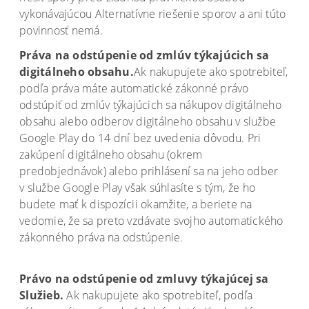
vykonávajúcou Alternatívne riešenie sporov a ani túto
povinnosť nemá.
Práva na odstúpenie od zmlúv týkajúcich sa
digitálneho obsahu.
Ak nakupujete ako spotrebiteľ,
podľa práva máte automatické zákonné právo
odstúpiť od zmlúv týkajúcich sa nákupov digitálneho
obsahu alebo odberov digitálneho obsahu v službe
Google Play do 14 dní bez uvedenia dôvodu. Pri
zakúpení digitálneho obsahu (okrem
predobjednávok) alebo prihlásení sa na jeho odber
v službe Google Play však súhlasíte s tým, že ho
budete mať k dispozícii okamžite, a beriete na
vedomie, že sa preto vzdávate svojho automatického
zákonného práva na odstúpenie.
Právo na odstúpenie od zmluvy týkajúcej sa
Služieb.
Ak nakupujete ako spotrebiteľ, podľa