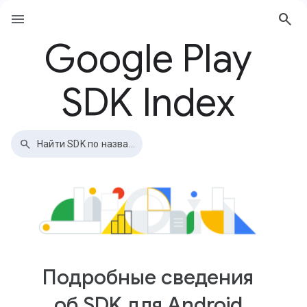
menu
search
Google Play
SDK Index
search
Найти SDK по названию, поставщику или идентификатору Maven
Подробные сведения
об SDK для Android