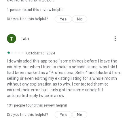
everyone else is in 2026...
[필수] 위치 획득 권한
당근은 지역 기반 서비스로서, ‘내동네’ 인증, ‘내동네 찾기’ 를 포
1 person found this review helpful
함한 지역 기반 서비스 제공 하고 있습니다. 이러한 서비스 제공
을 위해 위치정보 접근권한이 필수로 필요합니다.[선
[선택] 사진
Yes
No
Did you find this helpful?
및 동영상 권한
중고거래 게시글 작성, 라이브 영상 업로드 와 같이 서비스 이용
과정에서 기기에 저장된 사진이나 영상을 불러오거나 첨부하는
more_vert
Tabi
데 사용되며, 이 과정에서 저장소 읽기 및 쓰기 권한이 필요합니
다.
[선택] 카메라 권한
October 16, 2024
게시글 작성 또는 당근 채팅에서 사진을 촬영하거나 채팅 웹 버전
I downloaded this app to sell some things before I leave the
로그인시 QR코드를 인식하고, 당근 라이브에서 영상을 송출하는
country, but when I tried to make a second listing, was told I
것과 같이 촬영을 위한 카메라 권한이 필요합니다.
had been marked as a "Professional Seller" and blocked from
[선택] 마이크/전화 권한
selling or even editing my existing listing for a whole month
당근 채팅의 전화 기능과 당근 라이브의 음성 기능 사용 시, 보다
without any explanation as to why. I contacted them to
원활한 소통을 위해 마이크/전화 권한이 필요합니다.
correct their error, but I only got the same unhelpful
[선택] 블루투스(근처기기) 권한
automated reply twice in a row.
당근 전화와 당근 라이브에서 마이크 및 소리기능을 이용하거나,
내 근처 송금 기능을 사용할 때 근처기기 블루투스 권한이 필요
131
people found this review helpful
합니다.
Yes
No
Did you find this helpful?
[선택] 알림 권한
채팅알림, 모임 소식, 키워드 알림을 포함한 당근에서 전달하는
푸시 알림을 제공하기 위해 알림 권한이 필요합니다.