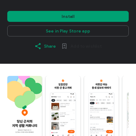
Install
See in Play Store app
Share
Add to wishlist