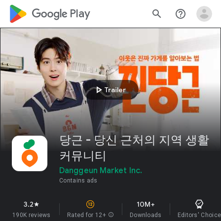
google_logo Play
search
help_outline
play_arrow
Trailer
당근 - 당신 근처의 지역 생활
커뮤니티
Danggeun Market Inc.
Contains ads
3.2
10M+
star
190K reviews
Rated for 12+
info
Downloads
Editors' Choic