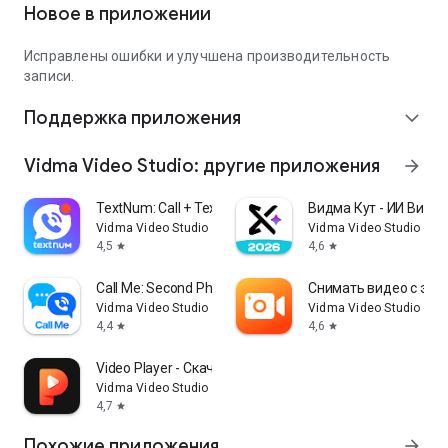
Новое в приложении
Исправлены ошибки и улучшена производительность
записи.
Поддержка приложения
expand_more
Vidma Video Studio: другие приложения
arrow_forward
TextNum: Call + Text for Now！
Видма Кут - ИИ Виде
Vidma Video Studio
Vidma Video Studio
4,5
4,6
star
star
Call Me: Second Phone Number
Снимать видео с экра
Vidma Video Studio
Vidma Video Studio
4,4
4,6
star
star
Video Player - Cкачать Bидео
Vidma Video Studio
4,7
star
Похожие приложения
arrow_forward