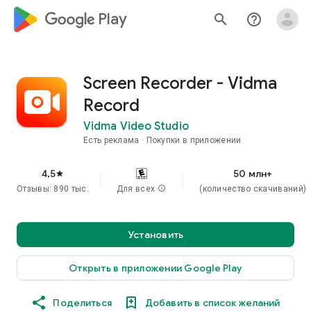
google_logo Play
search
help_outline
Screen Recorder - Vidma
Record
Vidma Video Studio
Есть реклама
Покупки в приложении
4,5
50 млн+
star
Отзывы: 890 тыс.
Для всех
info
(количество скачиваний)
Установить
Открыть в приложении Google Play
Поделиться
Добавить в список желаний