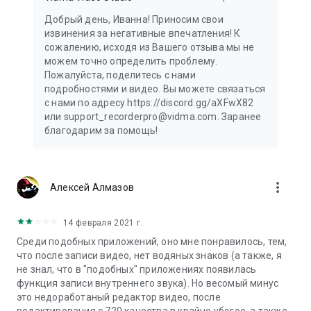
Добрый день, Иванна! Приносим свои
извинения за негативные впечатления! К
сожалению, исходя из Вашего отзыва мы не
можем точно определить проблему.
Пожалуйста, поделитесь с нами
подробностями и видео. Вы можете связаться
с нами по адресу https://discord.gg/aXFwX82
или support_recorderpro@vidma.com. Заранее
благодарим за помощь!
more_vert
Алексей Алмазов
14 февраля 2021 г.
Среди подобных приложений, оно мне понравилось, тем,
что после записи видео, нет водяных знаков (а также, я
не знал, что в "подобных" приложениях появилась
функция записи внутреннего звука). Но весомый минус
это недоработаный редактор видео, после