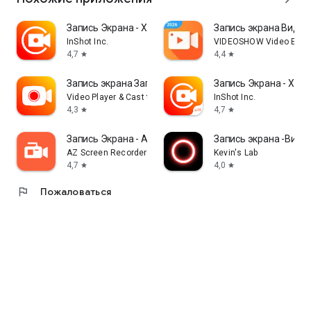
Запись Экрана - XRecorder
Запись экрана Видео
InShot Inc.
VIDEOSHOW Video Editor
4,7
4,4
star
star
Запись экрана Запись видео
Запись Экрана - XReco
Video Player & Cast to TV
InShot Inc.
4,3
4,7
star
star
Запись Экрана - AZ Recorder
Запись экрана -Виде
AZ Screen Recorder
Kevin's Lab
4,7
4,0
star
star
flag
Пожаловаться