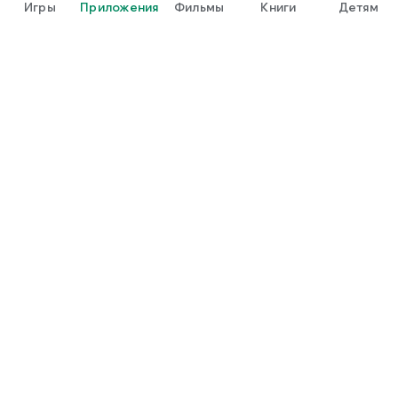
Игры
Приложения
Фильмы
Книги
Детям
Google Play
Play Pass
Play Points
Подарочные карты
Использовать
Правила возврата платежей
Дети и семья
Руководство для родителей