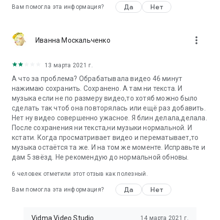
Да
Нет
Вам помогла эта информация?
more_vert
Иванна Москальченко
13 марта 2021 г.
А что за проблема? Обрабатывала видео 46 минут
нажимаю сохранить. Сохранено. А там ни текста. И
музыка если не по размеру видео,то хотяб можно было
сделать так чтоб она повторялась или ещё раз добавить.
Нет ну видео совершенно ужасное. Я блин делала,делала.
После сохранения ни текста,ни музыки нормальной. И
кстати. Когда просматривает видео и перематывает,то
музыка остаётся та же. И на том же моменте. Исправьте и
дам 5 звёзд. Не рекомендую до нормальной обновы.
6
человек отметили этот отзыв как полезный.
Да
Нет
Вам помогла эта информация?
Vidma Video Studio
14 марта 2021 г.