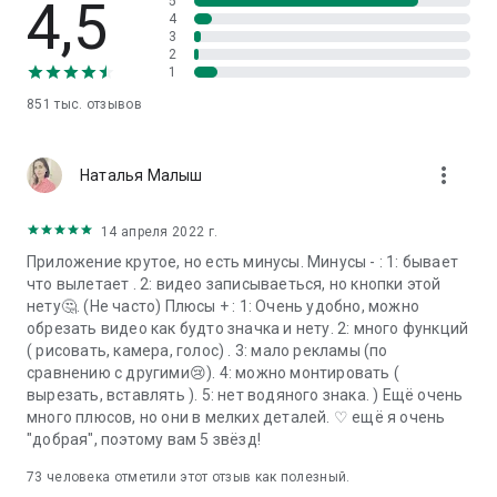
4,5
5
Most recording features in this screen recorder are totally
4
free to use. Yet you can unblock more powerful video editing
3
tools with Vidma Premium.
2
1
Are you a fan of Vidma? Stay connected with us:
851 тыс.
отзывов
Discord: https://discord.gg/NQxDkMH
Disclaimer:
more_vert
Наталья Малыш
* Vidma Video Recorder is not affiliated with any social media
platforms.
* Screen recording features are offered for non-commercial
14 апреля 2022 г.
and personal use only.
Приложение крутое, но есть минусы. Минусы - : 1: бывает
* Users shall be solely responsible for any intellectual
что вылетает . 2: видео записываеться, но кнопки этой
property infringement arising from the recording.
нету🤔. (Не часто) Плюсы + : 1: Очень удобно, можно
* Vidma Video Recorder will never collect personal data from
обрезать видео как будто значка и нету. 2: много функций
users without permission. All the recorded files are saved
( рисовать, камера, голос) . 3: мало рекламы (по
locally on your device. They cannot be accessed by us or by
сравнению с другими😢). 4: можно монтировать (
any third party.
вырезать, вставлять ). 5: нет водяного знака. ) Ещё очень
много плюсов, но они в мелких деталей. ♡ ещё я очень
"добрая", поэтому вам 5 звёзд!
73
человека отметили этот отзыв как полезный.