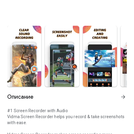
Описание
arrow_forward
#1 Screen Recorder with Audio
Vidma Screen Recorder helps you record & take screenshots
with ease.