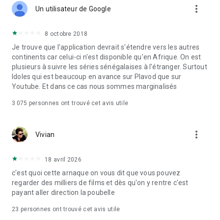
documentaires ou les documentaires football, PlayVOD vous
more_vert
Un utilisateur de Google
accompagne partout.
8 octobre 2018
Merci pour votre fidélité… et surtout bon film !
Je trouve que l'application devrait s'étendre vers les autres
Règles de confidentialité :
continents car celui-ci n'est disponible qu'en Afrique. On est
https://playvod.com/personal-data-fr
plusieurs à suivre les séries sénégalaises à l'étranger. Surtout
Idoles qui est beaucoup en avance sur Plavod que sur
Conditions générales d'utilisation :
Youtube. Et dans ce cas nous sommes marginalisés
https://www.playvod.com/terms-and-conditions-of-use-fr
3 075
personnes ont trouvé cet avis utile
more_vert
Vivian
18 avril 2026
c'est quoi cette arnaque on vous dit que vous pouvez
regarder des milliers de films et dès qu'on y rentre c'est
payant aller direction la poubelle
23
personnes ont trouvé cet avis utile