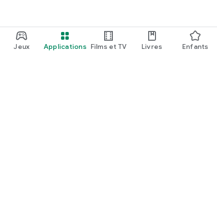
Jeux
Applications
Films et TV
Livres
Enfants
Google Play
Play Pass
Points Play
Cartes
En profiter
Modalités de remboursement