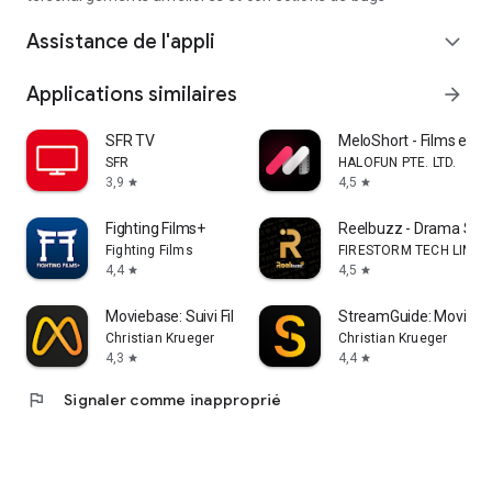
Assistance de l'appli
expand_more
Applications similaires
arrow_forward
SFR TV
MeloShort - Films et 
SFR
HALOFUN PTE. LTD.
3,9
4,5
star
star
Fighting Films+
Reelbuzz - Drama Shor
Fighting Films
FIRESTORM TECH LIMIT
4,4
4,5
star
star
Moviebase: Suivi Films & TV
StreamGuide: Movies 
Christian Krueger
Christian Krueger
4,3
4,4
star
star
flag
Signaler comme inapproprié