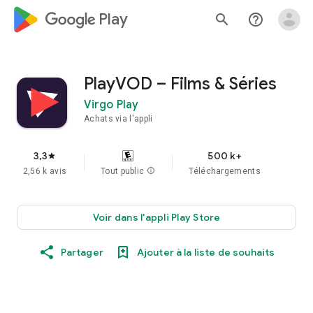
google_logo Play
search
help_outline
PlayVOD – Films & Séries
Virgo Play
Achats via l'appli
3,3
500 k+
star
2,56 k avis
Tout public
info
Téléchargements
Voir dans l'appli Play Store
Partager
Ajouter à la liste de souhaits