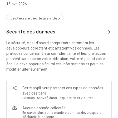
15 avr. 2026
Un vaste catalogue Films, Séries & Vidéos
Retrouvez plusieurs centaines de films, séries, dessins
animés, documentaires et courts-métrages.
Lecteurs et éditeurs vidéo
Des contenus en VF, VOST, HD, classés dans différentes
catégories :
Sécurité des données
arrow_forward
- Action, thriller, romance, horreur
- Documentaire football
La sécurité, c'est d'abord comprendre comment les
- Divertissement & vidéos “free”
développeurs collectent et partagent vos données. Les
- Documentaires, drame, comédie, dessins animés…
pratiques concernant leur confidentialité et leur protection
peuvent varier selon votre utilisation, votre région et votre
Certaines œuvres sont proposées en location, issues de
âge. Le développeur a fourni ces informations et peut les
catalogues tels que:
modifier ultérieurement.
France Télévision Distribution, Gaumont, Universal, SND.
Ces contenus ne sont pas inclus dans l’abonnement et sont
disponibles à la location.
Cette appli peut partager ces types de données
Une expérience complète pour chaque programme
avec des tiers
Pour chaque film ou épisode, vous pouvez consulter,
Position, Activité dans l'application et 2 autres
lorsqu’ils sont disponibles :
- La bande-annonce
Aucune donnée collectée
- Le casting complet
En savoir plus
sur la manière dont les développeurs
déclarent la collecte
- Le synopsis détaillé