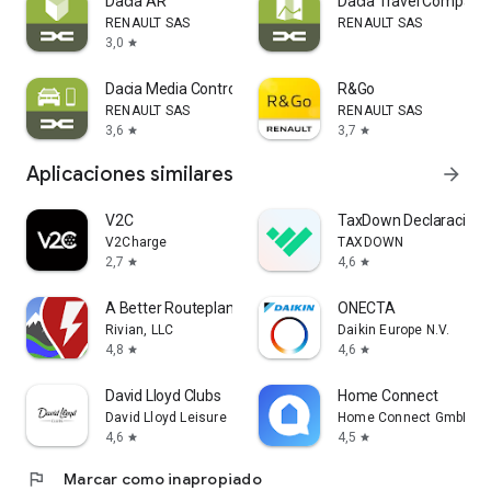
Dacia AR
Dacia Travel Compani
RENAULT SAS
RENAULT SAS
3,0
star
Dacia Media Control
R&Go
RENAULT SAS
RENAULT SAS
3,6
3,7
star
star
Aplicaciones similares
arrow_forward
V2C
TaxDown Declaración 
V2Charge
TAXDOWN
2,7
4,6
star
star
A Better Routeplanner (ABRP)
ONECTA
Rivian, LLC
Daikin Europe N.V.
4,8
4,6
star
star
David Lloyd Clubs
Home Connect
David Lloyd Leisure
Home Connect GmbH
4,6
4,5
star
star
flag
Marcar como inapropiado