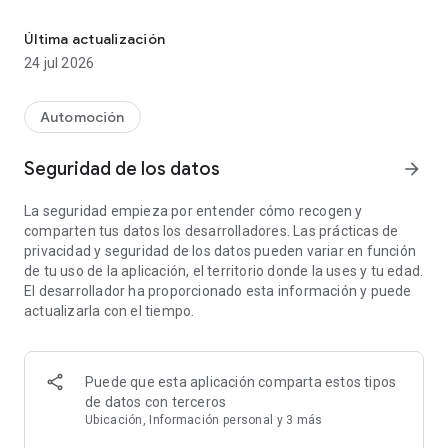
Todo lo que necesitas está en My Renault
MANTENTE SIEMPRE CONECTADO A TU VEHÍCULO:
Comprueba la autonomía restante y el kilometraje de tu
Última actualización
vehículo en tiempo real
24 jul 2026
Programar y controla a distancia el aire acondicionado y la
calefacción
Localízalo en el mapa disponible en la aplicación
Automoción
Cuando te acerques a tu vehículo, encuéntralo activando la
alarma y las luces intermitentes a distancia
Seguridad de los datos
arrow_forward
DISFRUTAR DE UNA GESTIÓN SENCILLA DE LAS CARGAS:
La seguridad empieza por entender cómo recogen y
Consulta y gestiona la carga de tu vehículo eléctrico a
comparten tus datos los desarrolladores. Las prácticas de
distancia
privacidad y seguridad de los datos pueden variar en función
Localiza puntos de recarga y gestiona tu suscripción a
de tu uso de la aplicación, el territorio donde la uses y tu edad.
Mobilize Charge Pass
El desarrollador ha proporcionado esta información y puede
Visualiza el área de alcance de tu vehículo eléctrico según la
actualizarla con el tiempo.
autonomía restante
MANEJA TU VEHÍCULO CON FACILIDAD:
Localiza gasolineras y Franquiciatarios Autorizados Renault
Puede que esta aplicación comparta estos tipos
Accede a su historial de mantenimiento y mantente
de datos con terceros
informado de las operaciones a realizar
Ubicación, Información personal y 3 más
Agenda una cita en tan sólo unos clics con la red Renault