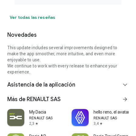
Ver todas las reseñas
Novedades
This update includes several improvements designed to
make the app smoother, more intuitive, and even more
enjoyable to use.
We continue to work with every release to enhance your
experience.
Asistencia de la aplicación
expand_more
Más de RENAULT SAS
arrow_forward
My Dacia
hello reno, el avatar R
RENAULT SAS
RENAULT SAS
2,3
3,4
star
star