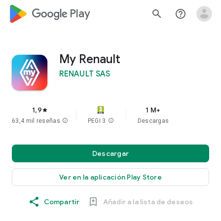
google_logo Play
search
help_outline
My Renault
RENAULT SAS
1,9
1 M+
star
63,4 mil reseñas
info
PEGI 3
info
Descargas
Descargar
Ver en la aplicación Play Store
Compartir
Añadir a la lista de deseos