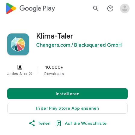
google_logo Play
search
help_outline
Klima-Taler
Changers.com / Blacksquared GmbH
10.000+
Jedes Alter
info
Downloads
Installieren
In der Play Store App ansehen
Teilen
Auf die Wunschliste