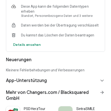
Diese App kann die folgenden Datentypen
erheben
Standort, Personenbezogene Daten und 3 weitere
Daten werden bei der Übertragung verschlüsselt
Du kannst das Löschen der Daten beantragen
Details ansehen
Neuerungen
Kleinere Fehlerbehebungen und Verbesserungen
App-Unterstützung
expand_more
Mehr von Changers.com / Blacksquared
arrow_forward
GmbH
PSD HerzTour
SintraSMILE