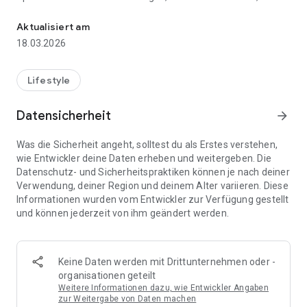
Spiel, Spaß und Gewinn für alle im Klimaschutz
Museen und natürlich auch bei über 500 Händler*innen
eintauschen.
Aktualisiert am
18.03.2026
Was dich ansonsten in der App erwartet:
• Tipps, was du sonst noch fürs Klima tun kannst
• Energiesparen
Lifestyle
• Städtewettbewerbe
• eine Karte mit allen nachhaltigen Orte deiner Stadt
Datensicherheit
arrow_forward
• Aktuelles aus deiner Kommune
• gemeinsame Spendenprojekte
Was die Sicherheit angeht, solltest du als Erstes verstehen,
wie Entwickler deine Daten erheben und weitergeben. Die
Die App Klima-Taler funktioniert Akku schonend. Dennoch
Datenschutz- und Sicherheitspraktiken können je nach deiner
liegt der Verbrauch bei eingeschalteter GPS-Funktion höher
Verwendung, deiner Region und deinem Alter variieren. Diese
als im normalen Betrieb deines Smartphones. Wir benötigen
Informationen wurden vom Entwickler zur Verfügung gestellt
GPS, um die Fortbewegungsarten zu erkennen und die Klima-
und können jederzeit von ihm geändert werden.
Taler zu berechnen.
Datenschutz hat bei uns höchste Priorität. Wir hosten die App
DSGVO konform in Deutschland.
Keine Daten werden mit Drittunternehmen oder -
organisationen geteilt
Weitere Informationen dazu, wie Entwickler Angaben
zur Weitergabe von Daten machen