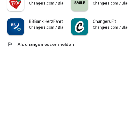
Changers.com / Blacksquared GmbH
Changers.com / Blacks
BBBank HerzFahrt
Changers Fit
Changers.com / Blacksquared GmbH
Changers.com / Blacks
flag
Als unangemessen melden