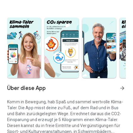
Über diese App
arrow_forward
Komm in Bewegung, hab Spaß und sammel wertvolle Klima-
Taler. Die App misst deine zu Fuß, auf dem Rad und in Bus
und Bahn zurückgelegten Wege. Errechnet daraus die CO2-
Einsparung und erzeugt je 5 Kilogramm einen Klima-Taler.
Diesen kannst du in freie Eintritte und Vergünstigungen für
Sport- und Kulturveranstaltungen, in Schwimmbädern,