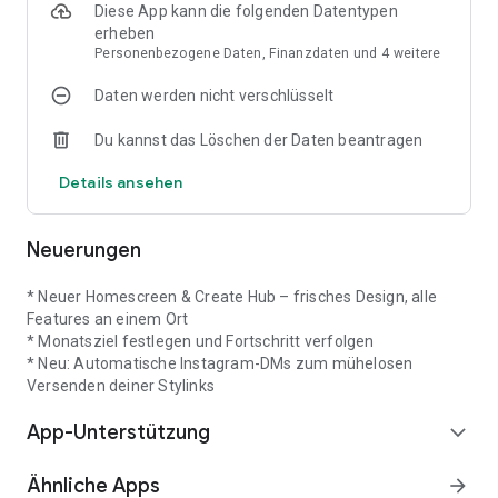
Stylink.
Diese App kann die folgenden Datentypen
• Stylist: Stelle personalisierte Linksammlungen für z. B.
erheben
Outfits, Skincare oder Interior
Personenbezogene Daten, Finanzdaten und 4 weitere
zusammen. Dabei kannst du sowohl einzelne
Daten werden nicht verschlüsselt
Linksammlungen als auch deine gesamte
Stylist verlinken.
Du kannst das Löschen der Daten beantragen
• Shops entdecken: Alle Partnershops auf einen Blick. Filtere
nach Fashion, Home &
Details ansehen
Interior oder Beauty, speichere deine Lieblingsmarken als
Favoriten.
• Limitierte Angebote: Profitiere von zeitlich begrenzten
Neuerungen
Aktionen unserer
Partnershops – mit erhöhten Klickvergütungen, Power
Boosts oder exklusiven
* Neuer Homescreen & Create Hub – frisches Design, alle
Rabattcodes für deine Community.
Features an einem Ort
Performance
* Monatsziel festlegen und Fortschritt verfolgen
Behalte Klicks, Einnahmen und Stylinks mit deinem
* Neu: Automatische Instagram-DMs zum mühelosen
übersichtlichen Dashboard im Blick.
Versenden deiner Stylinks
Optimiere deine Performance und zahle dir deine Vergütung
App-Unterstützung
innerhalb von 24h aus.
expand_more
Kampagnen
Profitiere von exklusiven Kampagnen in Bereichen wie
Ähnliche Apps
arrow_forward
Fashion, Reisen oder Interior.