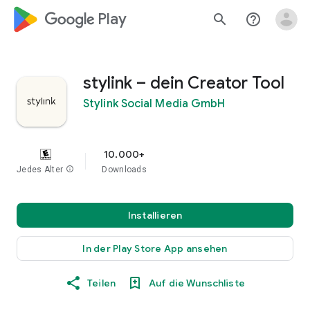
google_logo Play
search
help_outline
stylink – dein Creator Tool
Stylink Social Media GmbH
10.000+
Jedes Alter
info
Downloads
Installieren
In der Play Store App ansehen
Teilen
Auf die Wunschliste