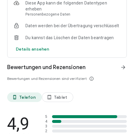
Diese App kann die folgenden Datentypen
erheben
Personenbezogene Daten
Daten werden bei der Übertragung verschlüsselt
Du kannst das Löschen der Daten beantragen
Details ansehen
Bewertungen und Rezensionen
arrow_forward
Bewertungen und Rezensionen sind verifiziert
info_outline
Telefon
Tablet
phone_android
tablet_android
4,9
5
4
3
2