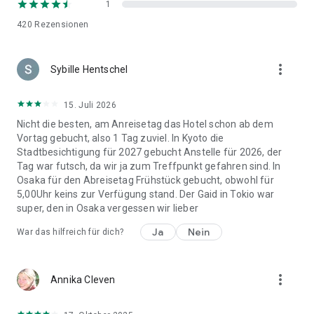
1
420
Rezensionen
more_vert
Sybille Hentschel
15. Juli 2026
Nicht die besten, am Anreisetag das Hotel schon ab dem
Vortag gebucht, also 1 Tag zuviel. In Kyoto die
Stadtbesichtigung für 2027 gebucht Anstelle für 2026, der
Tag war futsch, da wir ja zum Treffpunkt gefahren sind. In
Osaka für den Abreisetag Frühstück gebucht, obwohl für
5,00Uhr keins zur Verfügung stand. Der Gaid in Tokio war
super, den in Osaka vergessen wir lieber
Ja
Nein
War das hilfreich für dich?
more_vert
Annika Cleven