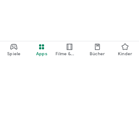
Spiele
Apps
Filme &
Bücher
Kinder
Shows
Google Play
Play Pass
Play Points
Geschenkkarten