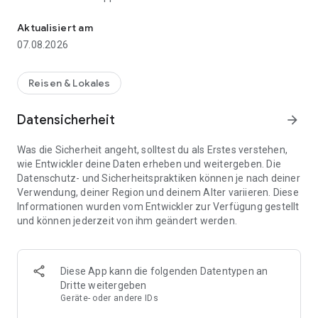
Travel your way.
ihrer individuellen Reisegruppe. Alle Gruppenmitglieder
greifen auf die Reiseroute und andere wichtige Reisedetails
Aktualisiert am
zu und tauschen Fotos untereinander aus, um unvergessliche
07.08.2026
Momente gemeinsam festzuhalten.
Die Tourlane-App macht maßgeschneiderte Reisen einfach.
Sie haben alle Informationen zu Ihrer Reise gebündelt auf
Reisen & Lokales
Ihrem Handy – und können diese jederzeit offline abrufen.
Die App bietet Navigationsanweisungen für jeden Stopp Ihrer
Datensicherheit
arrow_forward
Reise, damit Sie sich einfach und schnell orientieren können.
Was die Sicherheit angeht, solltest du als Erstes verstehen,
Lassen Sie sich das ultimative Reiseerlebnis nicht entgehen –
wie Entwickler deine Daten erheben und weitergeben. Die
laden Sie die Tourlane App noch heute herunter und planen
Datenschutz- und Sicherheitspraktiken können je nach deiner
Ihre Reise im Handumdrehen.
Verwendung, deiner Region und deinem Alter variieren. Diese
Informationen wurden vom Entwickler zur Verfügung gestellt
und können jederzeit von ihm geändert werden.
Diese App kann die folgenden Datentypen an
Dritte weitergeben
Geräte- oder andere IDs