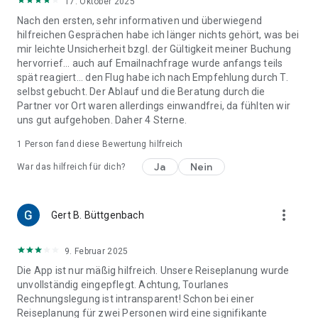
17. Oktober 2025
Nach den ersten, sehr informativen und überwiegend
hilfreichen Gesprächen habe ich länger nichts gehört, was bei
mir leichte Unsicherheit bzgl. der Gültigkeit meiner Buchung
hervorrief... auch auf Emailnachfrage wurde anfangs teils
spät reagiert... den Flug habe ich nach Empfehlung durch T.
selbst gebucht. Der Ablauf und die Beratung durch die
Partner vor Ort waren allerdings einwandfrei, da fühlten wir
uns gut aufgehoben. Daher 4 Sterne.
1 Person fand diese Bewertung hilfreich
Ja
Nein
War das hilfreich für dich?
more_vert
Gert B. Büttgenbach
9. Februar 2025
Die App ist nur mäßig hilfreich. Unsere Reiseplanung wurde
unvollständig eingepflegt. Achtung, Tourlanes
Rechnungslegung ist intransparent! Schon bei einer
Reiseplanung für zwei Personen wird eine signifikante