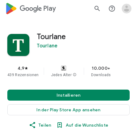
google_logo Play
search
help_outline
Tourlane
Tourlane
4,9
10.000+
star
439 Rezensionen
Jedes Alter
info
Downloads
Installieren
In der Play Store App ansehen
Teilen
Auf die Wunschliste