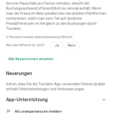
Service-Pauschale pro Person erhoben, obwohl der
Buchungsaufwand offensichtlich nur einmal anfällt. Wenn
man die Preise im Netz parallel über die üblichen Plattformen
recherchiert, stößt man zum Teil auf deutliche
Preisdifferenzen im Vergleich zu den Buchungen durch
Tourlane.
5
Personen fanden diese Bewertung hilfreich
Ja
Nein
War das hilfreich für dich?
Alle Rezensionen ansehen
Neuerungen
Schön, dass Sie die Tourlane-App verwenden! Dieses Update
enthält Fehlerbehebungen und Verbesserungen.
App-Unterstützung
expand_more
flag
Als unangemessen melden