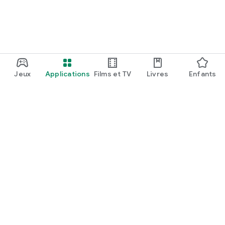
Jeux
Applications
Films et TV
Livres
Enfants
Google Play
Play Pass
Points Play
Cartes
En profiter