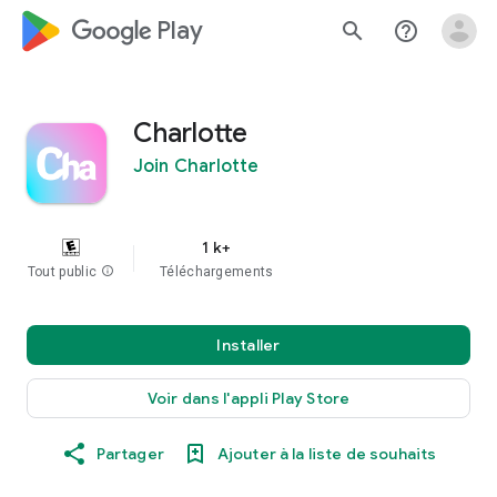
google_logo Play
search
help_outline
Charlotte
Join Charlotte
1 k+
Tout public
info
Téléchargements
Installer
Voir dans l'appli Play Store
Partager
Ajouter à la liste de souhaits