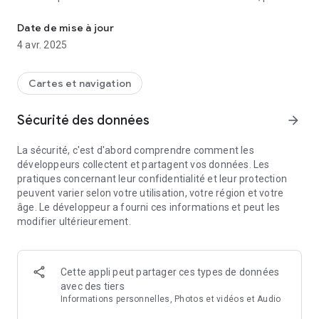
Circulez en sécurité, tout simplement !
que vous ne soyez plus jamais seul.e sur vos trajets.
Date de mise à jour
Les comptes sont vérifiés : adresse mails étudiantes,
4 avr. 2025
numéros de téléphones et photos !
Pensée pour tous, Charlotte est gratuite et vous accompagne
Cartes et navigation
au quotidien.
Sécurité des données
arrow_forward
La sécurité, c'est d'abord comprendre comment les
développeurs collectent et partagent vos données. Les
pratiques concernant leur confidentialité et leur protection
peuvent varier selon votre utilisation, votre région et votre
âge. Le développeur a fourni ces informations et peut les
modifier ultérieurement.
Cette appli peut partager ces types de données
avec des tiers
Informations personnelles, Photos et vidéos et Audio