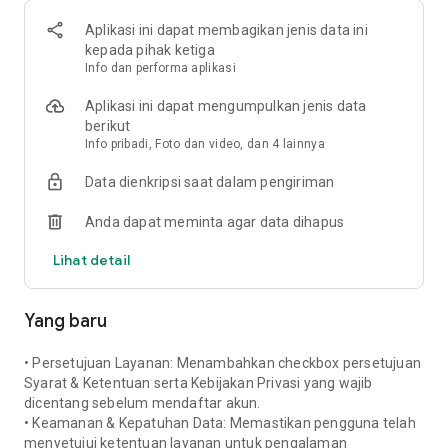
✅ Klaim Paket Terkendali
Proses klaim paket rusak atau bermasalah lebih mudah
Aplikasi ini dapat membagikan jenis data ini
dengan fitur Undelivery yang sudah terintegrasi dengan
kepada pihak ketiga
ekspedisi.
Info dan performa aplikasi
✅ AjakKirim
Aplikasi ini dapat mengumpulkan jenis data
Dapatkan penghasilan tambahan dengan mengajak rekan
berikut
dan sahabat menggunakan KiriminAja.
Info pribadi, Foto dan video, dan 4 lainnya
Data dienkripsi saat dalam pengiriman
Informasi & Dukungan:
WhatsApp: wa.me/6285975255552
Anda dapat meminta agar data dihapus
Email: support@kiriminaja.com
Lihat detail
Dapatkan info terbaru dari KiriminAja melalui:
Website: kiriminaja.com
Instagram: @kiriminaja_official
Yang baru
YouTube: KiriminAja
TikTok: kiriminajacom
• Persetujuan Layanan: Menambahkan checkbox persetujuan
Syarat & Ketentuan serta Kebijakan Privasi yang wajib
dicentang sebelum mendaftar akun.
• Keamanan & Kepatuhan Data: Memastikan pengguna telah
menyetujui ketentuan layanan untuk pengalaman