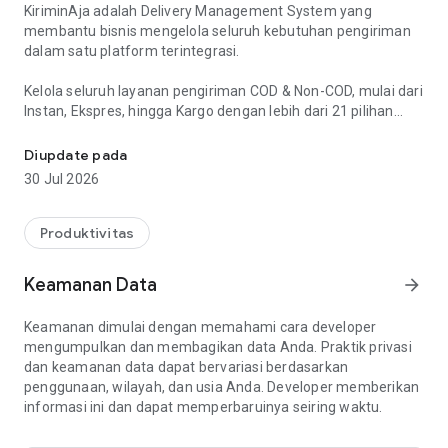
KiriminAja adalah Delivery Management System yang
membantu bisnis mengelola seluruh kebutuhan pengiriman
dalam satu platform terintegrasi.
Kelola seluruh layanan pengiriman COD & Non-COD, mulai dari
Instan, Ekspres, hingga Kargo dengan lebih dari 21 pilihan
Kirim Paket COD dan Non-COD dengan 15+ Pilihan Ekspedisi ke Se
ekspedisi dan berbagai dalam satu platform.
Diupdate pada
Fitur & Benefit:
30 Jul 2026
✅ Lebih dari 21 pilihan Ekspedisi dalam Satu Platform
Akses berbagai layanan pengiriman seperti Instan, Ekspres,
Regular, hingga Kargo hanya dalam satu dashboard.
Produktivitas
✅ COD Advance
Keamanan Data
arrow_forward
Mendukung metode pembayaran COD tanpa harus lewat
marketplace dengan fitur COD Advance yang memungkinkan
Keamanan dimulai dengan memahami cara developer
pencairan di awal hingga maks. 50% saat paket dibawa kurir.
mengumpulkan dan membagikan data Anda. Praktik privasi
dan keamanan data dapat bervariasi berdasarkan
✅ Customer Support 24 Jam
penggunaan, wilayah, dan usia Anda. Developer memberikan
Laporkan kendala paket melalui Ticket Support dan
informasi ini dan dapat memperbaruinya seiring waktu.
terhubung langsung dengan tim Customer Support kami.