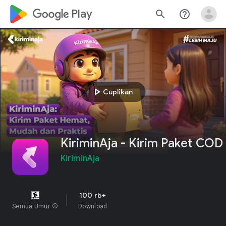
google_logo Play
search
help_outline
play_arrow
Cuplikan
KiriminAja - Kirim Paket COD
KiriminAja
100 rb+
Semua Umur
info
Download