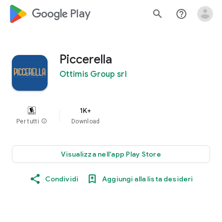
google_logo Play
search
help_outline
Piccerella
Ottimis Group srl
1K+
Per tutti
info
Download
Visualizza nell'app Play Store
Condividi
Aggiungi alla lista desideri