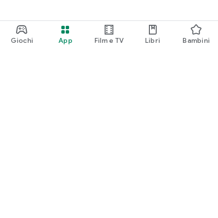
Giochi
App
Film e TV
Libri
Bambini
Google Play
Play Pass
Play Points
Carte regalo
Utilizza
Norme sui rimborsi