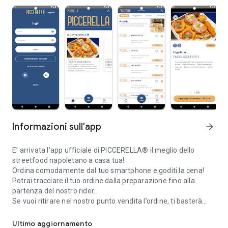
Informazioni sull'app
arrow_forward
E’ arrivata l’app ufficiale di PICCERELLA® il meglio dello
streetfood napoletano a casa tua!
Ordina comodamente dal tuo smartphone e goditi la cena!
Potrai tracciare il tuo ordine dalla preparazione fino alla
partenza del nostro rider.
Se vuoi ritirare nel nostro punto vendita l’ordine, ti basterà
PICCERELLA® il meglio dello streetfood napoletano a casa tua!
cliccare su “asporto”. Per qualsiasi tipo di intolleranze o
allergie contattateci telefonicamente.
Ultimo aggiornamento