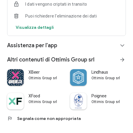
I dati vengono criptati in transito
Puoi richiedere l'eliminazione dei dati
Visualizza dettagli
Assistenza per l'app
expand_more
Altri contenuti di Ottimis Group srl
arrow_forward
XBeer
Lindhaus
Ottimis Group srl
Ottimis Group srl
XFood
Poignee
Ottimis Group srl
Ottimis Group srl
flag
Segnala come non appropriata