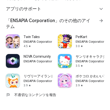
にぎやかな日も、静かな日も。
アプリのサポート
expand_more
どんな気分でも、マイペースに過ごせるのが『ポケユニ』で
す。
「ENSAPIA Corporation」のその他のアイ
arrow_forward
テム
▶▶ 最新情報はポケユニ公式アカウントもチェック！
【公式Ｘ】@PU_pokeuni
Twin Tales
PetKart
【公式YouTube】@pokecolo_universe
ENSAPIA Corporation
ENSAPIA Corporation
4.5
3.0
star
star
▶▶ポケユニはこんな方におすすめです！
NOVA Community
サンリオキャラクター
・アバターアプリ／着せ替えゲーム／キャラメイクが好きな方
ENSAPIA Corporation
ENSAPIA Corporation
・ファッションコーデやきせかえ、コーディネートを楽しみた
3.5
star
い方
・かわいい世界観やゆめかわ系アプリが好きな方
リヴリーアイランド ペットと暮らす小さな箱庭サイズの
ポケコロ かわいいア
・SNS感覚で交流できるコミュニケーションアプリを探してい
ENSAPIA Corporation
ENSAPIA Corporation
る方
3.9
3.9
star
star
・ボイスチャット・テキストチャットで話したい方
・ライブ配信のようなにぎやかなルームが好きな方（見る専歓
flag
不適切なコンテンツを報告
迎）
・空間デコ、模様替え、インテリア配置を楽しみたい方
・シール手帳、コラージュ、ステッカーデコが好きな方