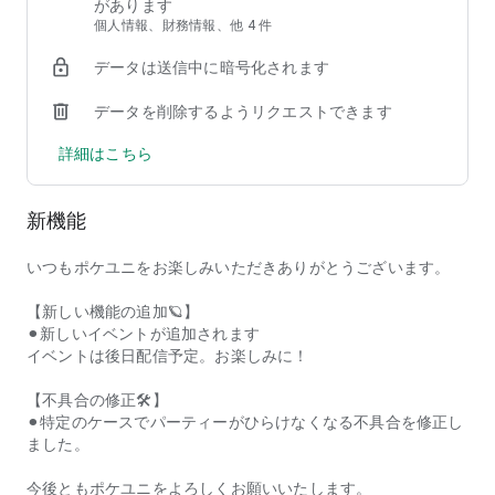
があります
個人情報、財務情報、他 4 件
▶▶４.アイテムメーカーに挑戦
データは送信中に暗号化されます
自分たちのファッションアイテムがいつでも簡単に作れる！
データを削除するようリクエストできます
友達とのお揃いアイテムや
世界にひとつだけのアイテムを作ってみよう！
詳細はこちら
▶▶５.みんなでわいわいトーク
新機能
集まって、しゃべって、盛り上がる！
テキスト・ボイチャ・エモートで自由に交流を楽しもう！
いつもポケユニをお楽しみいただきありがとうございます。
さまざまなシチュエーションのルームに合わせて
【新しい機能の追加🪐】
見るだけ参加や配信、ミニゲームなど何でも遊べちゃう！
⚫︎新しいイベントが追加されます
イベントは後日配信予定。お楽しみに！
▶▶６.プライベートモード搭載
【不具合の修正🛠️】
今日はちょっと、ひとりで過ごしたい。
⚫︎特定のケースでパーティーがひらけなくなる不具合を修正し
ました。
そんなときは「プライベートモード」をON！
自分だけの時間をゆっくり楽しめます。
今後ともポケユニをよろしくお願いいたします。