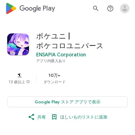
google_logo Play
search
help_outline
ポケユニ |
ポケコロユニバース
ENSAPIA Corporation
アプリ内購入あり
10万+
13 歳以上
info
ダウンロード
Google Play ストア アプリで表示
共有
ほしいものリストに追加