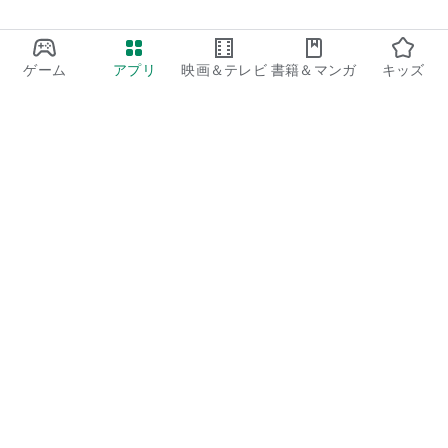
・入会時および毎月15日0:00にガチャの割引がリセットされ、
再度割引価格でガチャをまわせます。
・ポケユニ＋限定のレベルアップ報酬を獲得できます。
（入会後に遡って獲得できる報酬は過去10レベル分までで
ゲーム
アプリ
映画＆テレビ
書籍＆マンガ
キッズ
す。）
・パーティーおよびグループのサムネイルに、端末内の画像を
設定できるようになります。
・アイテムメーカーで使用できるシルエットが増加します。
・AIポイントの所持上限が10ptから20ptに増加します。
■ 自動更新の詳細
・サブスクリプションは期間終了の24時間以上前に解約されな
Google Play
い限り、自動更新されます。
Play Pass
・更新時の料金は、有効期間終了前の24時間以内にGoogleア
カウントへ請求されます。
Play Points
・本定期購入はGoogle Playの定期購入ポリシーに基づき提供
されます。
ギフトカード
コードを利用
■ 課金について
・料金はGoogleアカウントに請求されます。
払い戻しに関するポリシー
■ 解約方法
・サブスクリプションの管理および解約は、Google Play スト
子ども、家族