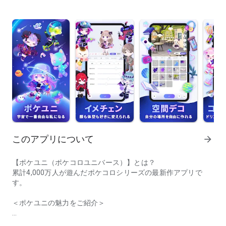
このアプリについて
arrow_forward
【ポケユニ（ポケコロユニバース）】とは？
累計4,000万人が遊んだポケコロシリーズの最新作アプリで
す。
＜ポケユニの魅力をご紹介＞
『ポケユニ』は宇宙でいちばん自由なアバターワールド！ アバター
▶▶１.イメチェン（着替え/アバターカスタム）