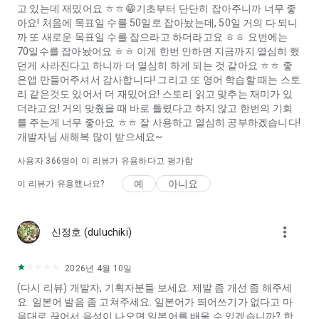
고 있는데 재밌어요 ㅎㅎ😁기초부터 단단히 잡아주니까 너무 좋
아요! 처음에 목표일 수를 50일로 잡아놨는데, 50일 거의 다 되니
까 또 새로운 목표일 수를 잡으라고 하더라고요 ㅎㅎ 요번에는
70일수를 잡아놨어요 ㅎㅎ 이게 한번 안하면 지금까지 열심히 했
던게 사라진다고 하니까 더 열심히 하게 되는 것 같아요 ㅎㅎ 좋
은앱 만들어주셔서 감사합니다! 그리고 또 영어 학습할 때는 스토
리 같은것도 있어서 더 재밌어요! 스토리 읽고 맞추는 재미가 있
더라고요! 거의 맞췄을 때 바로 틀렸다고 하지 않고 한번의 기회
를 주는게 너무 좋아요 ㅎㅎ 잘 사용하고 열심히 공부하겠습니다!
개발자님 새해복 많이 받으세요~
사용자
366
명이 이 리뷰가 유용하다고 평가함
예
아니요
이 리뷰가 유용했나요?
more_vert
신정호 (duluchiki)
2026년 4월 10일
(다시 리뷰) 개발자, 기획자분들 보세요. 제발 좀 개선 좀 해주세
요. 일본어 발음 좀 고쳐주세요. 일본어가 띄어쓰기가 없다고 마
음대로 끊어서 음성이 나오면 일본어를 배울 수 있겠습니까? 한