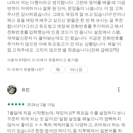
나와서 저는 다행이라고 생각합니다. 그런데 영어를 배울 때 가끔
번역이 어색하거나 잘못 된 단어, 문장들이 나옵니다. 이 점 고쳐
주시면 감사하겠습니다. 그래도 재밌게 잘 쓰고 있습니다! 언어나
체스 등을 재밌게 배우고 싶으신 분들은 한 번 해 보시는 걸 추천
합니다! (+그리고 듀오링고 계정에 전화번호를 추가하라고 해서
전화번호를 입력했는데 인증 코드가 안 옵니다. 설정에서 스팸,
국제발신문자 다 풀어놨는데도 안 왔습니다. 지금은 전화번호를
추가하지 않으면 아예 듀오링고가 안 되는 상황입니다. 제발 이
점 고쳐주세요. 고치지 않으면 별 깎겠습니다.(진짜 급해요!!!))
사용자
65
명이 이 리뷰가 유용하다고 평가함
예
아니요
이 리뷰가 유용했나요?
more_vert
유진
2026년 2월 15일
1월달에 처음 시작했는데, 재밌어요!!! 목표일 수를 설정하다 보니
꾸준히 하게 되는 것 같아요! 알람 설정을 해놓으니까 깜빡하지
않아서 좋아요 ㅎㅎ 특히 케릭터들도 다양하고, 귀여워서 하는 재
미가 있습니다! 한창 영어만 하다가, 좀 지루해져서 일본어를 하