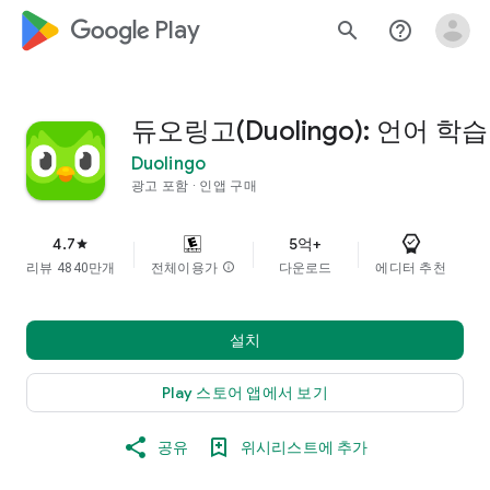
google_logo Play
search
help_outline
듀오링고(Duolingo): 언어 학습
Duolingo
광고 포함
인앱 구매
4.7
5억+
star
리뷰 4840만개
전체이용가
info
다운로드
에디터 추천
설치
Play 스토어 앱에서 보기
공유
위시리스트에 추가