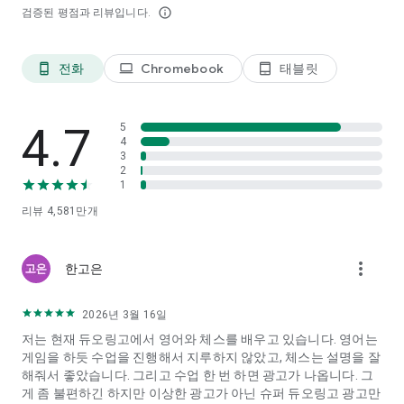
검증된 평점과 리뷰입니다.
info_outline
전화
Chromebook
태블릿
phone_android
laptop
tablet_android
4.7
5
4
3
2
1
리뷰
4,581만
개
more_vert
한고은
2026년 3월 16일
저는 현재 듀오링고에서 영어와 체스를 배우고 있습니다. 영어는
게임을 하듯 수업을 진행해서 지루하지 않았고, 체스는 설명을 잘
해줘서 좋았습니다. 그리고 수업 한 번 하면 광고가 나옵니다. 그
게 좀 불편하긴 하지만 이상한 광고가 아닌 슈퍼 듀오링고 광고만