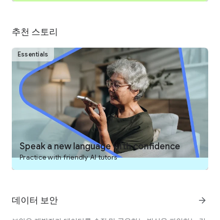
하세요.
추천 스토리
• 모든 언어 과정은 무료입니다. 스페인어, 프랑스어, 독일어, 이탈
리아어, 러시아어, 포르투갈어, 터키어, 네덜란드어, 아일랜드어,
덴마크어, 스웨덴어, 우크라이나어, 에스페란토어, 폴란드어, 그
Essentials
리스어, 헝가리어, 노르웨이어, 히브리어, 웨일스어, 아랍어, 라틴
어, 하와이어, 스코틀랜드 게일어, 베트남어, 한국어, 일본어, 영어,
심지어 고발리리어까지 배울 수 있답니다!
전 세계가 듀오링고에 대해 극찬하는 말말말⭐️⭐️⭐️⭐️⭐️:
에디터 추천 앱 및 “최고 중의 최고” —Google Play
“단연코 최고의 언어 학습 앱” —The Wall Street Journal
Speak a new language with confidence
Practice with friendly AI tutors
“이 무료 앱 및 웹사이트는 제가 시도해 본 것 중 가장 효과적인 언
어 학습 방법입니다… 레슨은 말하기, 번역, 답변하기, 다지선다형
등의 간단한 도전 형식으로 구성되어 계속 돌아와서 더 하고 싶은
마음이 들게 합니다.” —The New York Times
데이터 보안
arrow_forward
“듀오링고가 교육의 미래에 대한 해법일지도 모른다.” — TIME
Magazine