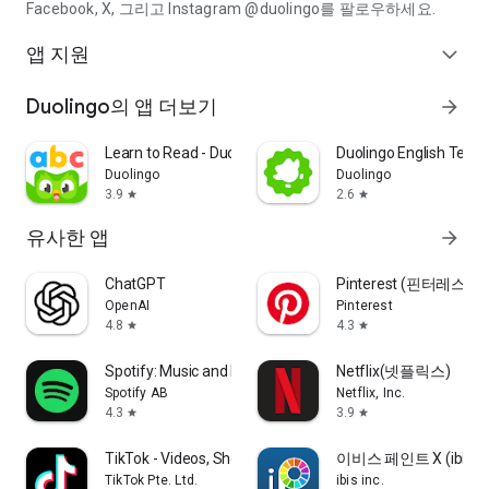
Facebook, X, 그리고 Instagram @duolingo를 팔로우하세요.
앱 지원
expand_more
Duolingo의 앱 더보기
arrow_forward
Learn to Read - Duolingo ABC
Duolingo English Test 
Duolingo
Duolingo
3.9
2.6
star
star
유사한 앱
arrow_forward
ChatGPT
Pinterest (핀터레스
OpenAI
Pinterest
4.8
4.3
star
star
Spotify: Music and Podcasts
Netflix(넷플릭스)
Spotify AB
Netflix, Inc.
4.3
3.9
star
star
TikTok - Videos, Shop & LIVE
이비스 페인트 X (ibis Pai
TikTok Pte. Ltd.
ibis inc.