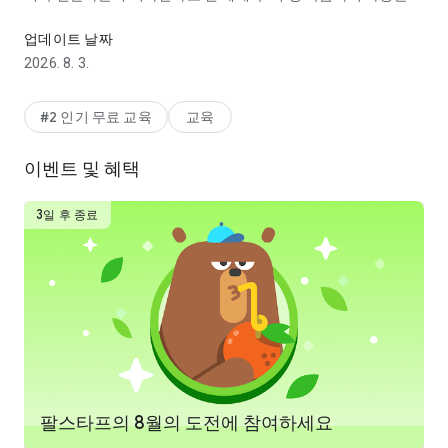
영어, 스페인어, 프랑스어, 독일어, 이탈리아어 등의 언어를 무료로 
받는 듀오링고 앱으로 스페인어, 프랑스어, 중국어, 이탈리아어,
독일어, 영어 등의 언어로 실생활 회화를 대비할 수 있습니다.
업데이트 날짜
2026. 8. 3.
여행, 학업, 커리어, 가족 및 친구와의 의사소통, 두뇌 운동 등 어떤
이유로 언어를 배우든지 듀오링고와 함께라면 즐겁게 학습할 수
있습니다.
#2 인기 무료 교육
교육
왜 듀오링고인가요?
이벤트 및 혜택
• 듀오링고는 재미있고 효과적입니다. 게임처럼 재미있는 레슨과
톡톡 튀는 캐릭터들이 말하기, 읽기, 듣기, 쓰기 능력을 탄탄하게
3일 후 종료
키울 수 있도록 도와줍니다.
• 듀오링고의 효과는 입증되었습니다. 듀오링고는 어학 전문가들
이 설계하여 장기적으로 언어를 기억할 수 있는 입증된 교수법을
사용합니다.
• 진도를 추적하세요. 매일 연습하는 습관을 들이면 재미난 보상
과 업적을 획득하여 어학 학습 목표를 향해 나아갈 수 있답니다!
• 5억 명 이상의 학습자와 함께하세요. 듀오링고 글로벌 커뮤니티
팔스타프의 8월의 도전에 참여하세요
와 함께 학습하며 리더보드 경쟁을 통해 학습 동기를 꾸준히 유지