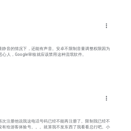
more_vert
量静音的情况下，还能有声音。安卓不限制音量调整权限因为
常恶心人，Google审核就应该禁用这种流氓软件。
more_vert
再次注册他说我这电话号码已经不能再注册了。限制我已经不
没有给游客体验号。。。就算我不发东西了我看看总行吧。小