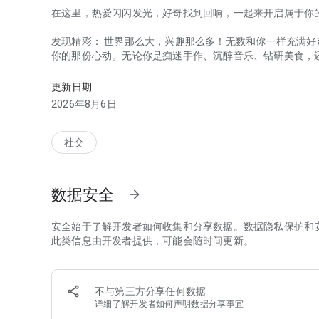
在这里，热爱闪闪发光，好奇找到回响，一起来开启属于你
发现精彩： 世界那么大，兴趣那么多！无数和你一样充满
你的那份心动。无论你是痴迷手作、沉醉音乐、钻研美食，
3亿人的生活兴趣爱好聚集地
一亮的兴趣宝藏。兴趣无边界，热爱无高低，都在这里自由
更新日期
遇见同好： 独乐乐，当然不如众乐乐！世界很大，但同好
2026年8月6日
一起真诚交流、互相启发。一句评论，一次点赞，可能就会
被温柔以待。即使我们都独一无二，也不会是一座孤岛。
社交
勇敢发光： 你的每一次尝试、每一点进步、每一份感动都
你的故事、心得、哪怕是小小的尝试。让我们勇敢发光吧！
个“兴趣同路人”的微光。
数据安全
arrow_forward
热爱成真：兴趣不息，体验不止！在小红书，发现让你感兴
呼朋引伴，说走就走！这里不光是灵感的源头，更是你兴趣
安全始于了解开发者如何收集和分享数据。数据隐私保护和
分享你的精彩故事。让每一次心动都落地生根，让每一份热
此类信息由开发者提供，可能会随时间更新。
带上好奇心，在小红书，开启属于你的兴趣之旅吧！
不与第三方分享任何数据
详细了解
开发者如何声明数据分享事宜