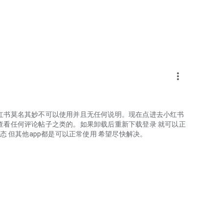
more_vert
红书莫名其妙不可以使用并且无任何说明。现在点进去小红书
查看任何评论帖子之类的。如果卸载后重新下载登录 就可以正
态 但其他app都是可以正常使用 希望尽快解决。