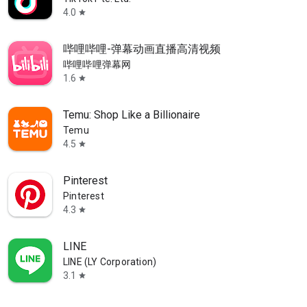
4.0
star
哔哩哔哩-弹幕动画直播高清视频
哔哩哔哩弹幕网
1.6
star
Temu: Shop Like a Billionaire
Temu
4.5
star
Pinterest
Pinterest
4.3
star
LINE
LINE (LY Corporation)
3.1
star