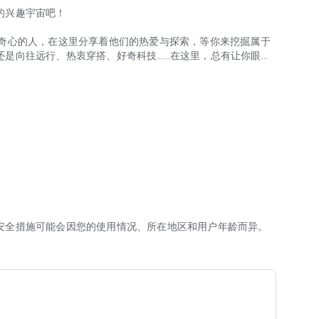
的兴趣宇宙吧！
好奇心的人，在这里分享着他们的热爱与探索，等你来挖掘属于
还是向往远行、热衷穿搭、好奇科技……在这里，总有让你眼前
流淌。
很近。在这里，你不是一个人在热爱。和兴趣相投的小红薯们，
转角遇到灵魂拍档。在这里，每一份兴趣被听见，每一种热爱
值得被珍藏。小红书就是你记录兴趣生活的成长手账！大胆分享
你的真实记录，不仅点亮了自己的热爱，更可能成为照亮另一
趣的好物，一键种草，轻松下单拔草！看到超酷的线下活动，
旅程的起点站——从线上汲取灵感，到线下亲身体验，再到回来
安全措施可能会因您的使用情况、所在地区和用户年龄而异。
爱都玩出花样。