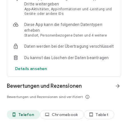
Dritte weitergeben
App-Aktivitäten, App-Informationen und -Leistung und
Geräte- oder andere IDs
Diese App kann die folgenden Datentypen
erheben
Standort, Personenbezogene Daten und 4 weitere
Daten werden bei der Übertragung verschlüsselt
Du kannst das Löschen der Daten beantragen
Details ansehen
Bewertungen und Rezensionen
arrow_forward
Bewertungen und Rezensionen sind verifiziert
info_outline
Telefon
Chromebook
Tablet
phone_android
laptop
tablet_android