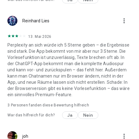
more_vert
Reinhard Lies
13. Mai 2026
Perplexity an sich würde ich 5 Sterne geben – die Ergebnisse
sind stark. Die App bekommt von mir aber nur 3 Sterne. Die
Vorlesefunktion ist unzuverlässig, Texte brechen oft ab. In
der ChatGPT-App bekommt man die komplette Audiospur
und kann vor- und zurückspulen – das fehlt hier. Außerdem
kann man Chatnamen nur im Browser ändern, nicht in der
App, und neue Räume lassen sich nicht erstellen. Schade: In
der Browserversion gibt es keine Vorlesefunktion – das wäre
ein sinnvolles Premium-Feature.
3
Personen fanden diese Bewertung hilfreich
Ja
Nein
War das hilfreich für dich?
more_vert
joh