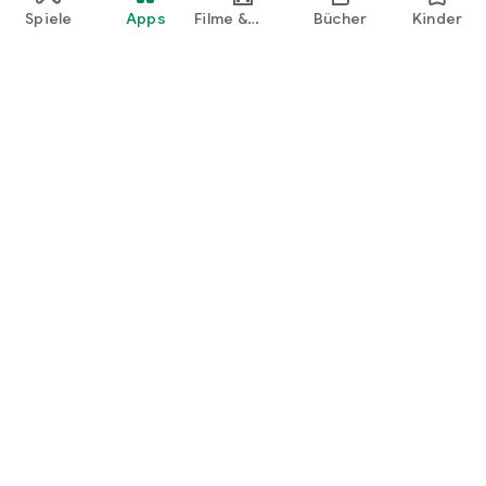
Spiele
Apps
Filme &
Bücher
Kinder
Shows
Google Play
Play Pass
Play Points
Geschenkkarten
Einlösen
Erstattungsrichtlinien
Kinder und Familie
Leitfaden für Eltern