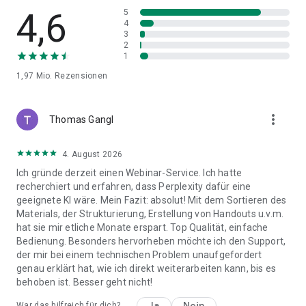
4,6
5
4
3
2
1
1,97 Mio.
Rezensionen
more_vert
Thomas Gangl
4. August 2026
Ich gründe derzeit einen Webinar-Service. Ich hatte
recherchiert und erfahren, dass Perplexity dafür eine
geeignete KI wäre. Mein Fazit: absolut! Mit dem Sortieren des
Materials, der Strukturierung, Erstellung von Handouts u.v.m.
hat sie mir etliche Monate erspart. Top Qualität, einfache
Bedienung. Besonders hervorheben möchte ich den Support,
der mir bei einem technischen Problem unaufgefordert
genau erklärt hat, wie ich direkt weiterarbeiten kann, bis es
behoben ist. Besser geht nicht!
Ja
Nein
War das hilfreich für dich?