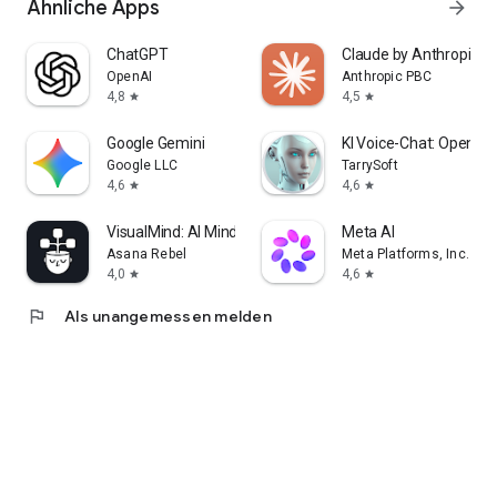
Ähnliche Apps
arrow_forward
ChatGPT
Claude by Anthropic
OpenAI
Anthropic PBC
4,8
4,5
star
star
Google Gemini
KI Voice-Chat: Open We
Google LLC
TarrySoft
4,6
4,6
star
star
VisualMind: AI MindMap/Chatbot
Meta AI
Asana Rebel
Meta Platforms, Inc.
4,0
4,6
star
star
flag
Als unangemessen melden