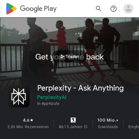
google_logo Play
search
help_outline
play_arrow
Trailer
Perplexity - Ask Anything
PerplexityAI
In-App-Käufe
4,6
100 Mio.+
star
2,06 Mio. Rezensionen
Ab 13 Jahren
info
Downloads
Empf