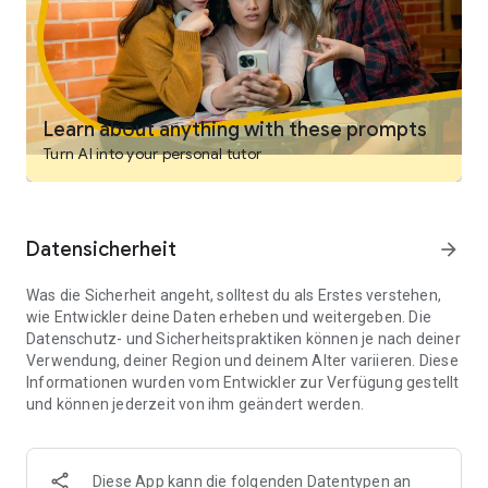
tippen oder sagen.
- Eingebautes Vertrauen: Zitierte Quellen für jede Antwort.
- Entdecken: Lernen Sie neue Dinge von der Community.
Learn about anything with these prompts
- Ihre Bibliothek: Mehr als nur ein Suchverlauf, es ist eine
Turn AI into your personal tutor
Kuration Ihrer Entdeckungen.
Laden Sie Perplexity jetzt herunter und setzen Sie Ihre Reise
zu mehr Wissen und Verständnis fort.
Datensicherheit
arrow_forward
Was die Sicherheit angeht, solltest du als Erstes verstehen,
wie Entwickler deine Daten erheben und weitergeben. Die
Datenschutz- und Sicherheitspraktiken können je nach deiner
Verwendung, deiner Region und deinem Alter variieren. Diese
Informationen wurden vom Entwickler zur Verfügung gestellt
und können jederzeit von ihm geändert werden.
Diese App kann die folgenden Datentypen an