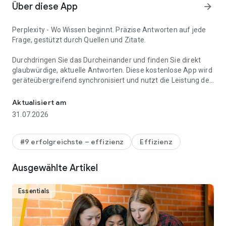
Über diese App
arrow_forward
Perplexity - Wo Wissen beginnt. Präzise Antworten auf jede
Frage, gestützt durch Quellen und Zitate.
Durchdringen Sie das Durcheinander und finden Sie direkt
glaubwürdige, aktuelle Antworten. Diese kostenlose App wird
geräteübergreifend synchronisiert und nutzt die Leistung der
Genaue Antworten auf jede Frage erhalten
besten KI-Modelle von OpenAI, Anthropic, Meta und anderen.
Aktualisiert am
Funktionen:
31.07.2026
- Perplexity Pro Search & Deep Research: Geführte KI-Suche
für tiefere Erkundung.
#9 erfolgreichste – effizienz
Effizienz
- Thread-Follow-Ups: Halten Sie die Konversation am Laufen,
Ausgewählte Artikel
um ein tieferes Verständnis zu erlangen.
- Assistent: Senden Sie E-Mails, planen Sie Termine, buchen
Essentials
Sie Reservierungen und vieles mehr.
- Sprache: Sofortige, aktuelle Antworten, egal ob Sie sie