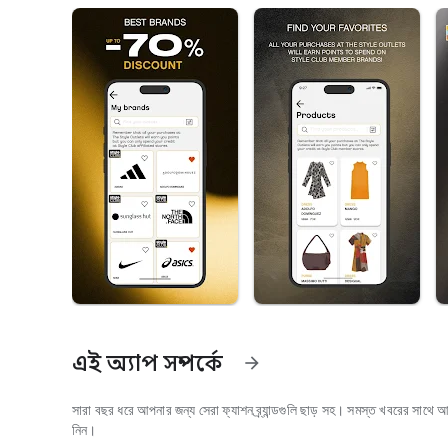
এই অ্যাপ সম্পর্কে
arrow_forward
সারা বছর ধরে আপনার জন্য সেরা ফ্যাশন ব্র্যান্ডগুলি ছাড় সহ। সমস্ত খবরের সাথে 
নিন।