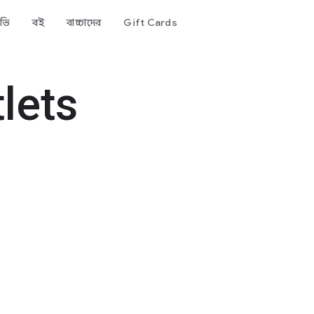
িভি
বই
বাচ্চাদের
Gift Cards
lets