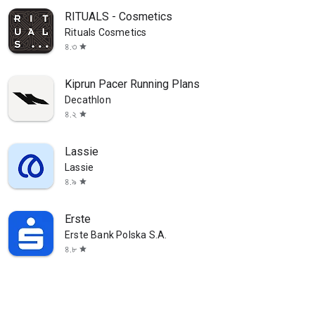
RITUALS - Cosmetics
Rituals Cosmetics
৪.৩
star
Kiprun Pacer Running Plans
Decathlon
৪.২
star
Lassie
Lassie
৪.৯
star
Erste
Erste Bank Polska S.A.
৪.৮
star