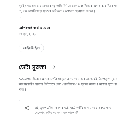
ব্যক্তিগত এলাকায় আপনার পছন্দগুলি নির্বাচন করুন এবং নিজেকে অবাক করে দিন। আপনার
না, বরং আপনি অন্য স্তরের অভিজ্ঞতার জগতেও অ্যাক্সেস পাবেন।
কেনাকাটা 70% পর্যন্ত ছাড়, অবসর এবং রেস্তোরাঁ
স্টাইল ক্লাবের সদস্য হন এবং এই সমস্ত সুবিধা উপভোগ করা শুরু করুন:
আপডেট করা হয়েছে
এক্সক্লুসিভ প্রোমোশন এবং অবিশ্বাস্য ছাড়। আপনার QR কোড স্ক্যান করে প্রতিটি ক্
১৪ জুল, ২০২৬
আপনার পয়েন্টগুলি রিডিম করুন এবং আপনার স্টাইল ক্লাব কার্ড দিয়ে অর্থ প্রদান করে 
লাইফস্টাইল
আপনি যত বেশি ইন্টারঅ্যাকশন করবেন, তত বেশি সুবিধা আপনি আনলক করবেন
এবং যখন আপনি আমাদের সেন্টারগুলিতে যান, তখন আপনি সমস্ত স্টোরের ইন্টারেক্টিভ
ডেটা সুরক্ষা
arrow_forward
ইউরোপে আমাদের সমস্ত স্টাইল আউটলেট সেন্টারগুলিতে অ্যাক্সেস
ডেভেলপার কীভাবে আপনার ডেটা সংগ্রহ এবং শেয়ার করে তা থেকেই নিরাপত্তা ব্যবস্থ
ব্যবহারকারীর বয়সের ভিত্তিতে ডেটা গোপনীয়তা এবং সুরক্ষা ব্যবস্থা আলাদা হতে
পারে।
এই অ্যাপ এইসব ধরনের ডেটা থার্ড-পার্টির সাথে শেয়ার করতে পারে
লোকেশন, ব্যক্তিগত তথ্য এবং আরও ২টি