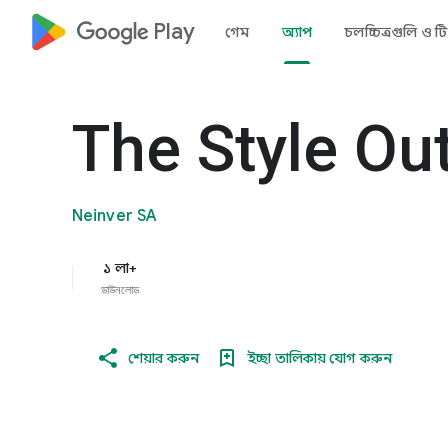
google_logo Play
গেম
অ্যাপ
চলচ্চিত্রগুলি ও ট
The Style Out
Neinver SA
১ লা+
ডাউনলোড
শেয়ার করুন
ইচ্ছা তালিকায় যোগ করুন