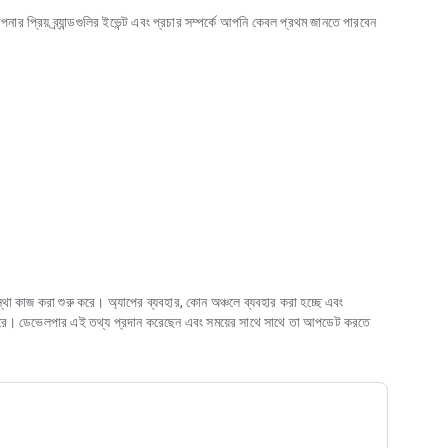
 প্রিয় ব্র্যান্ডগুলির ইভেন্ট এবং প্রচার সম্পর্কে আপনি কেবল প্রথম জানতে পারবেন
রয়ের সাথে পয়েন্ট অর্জন করুন। প্রতি € খরচের জন্য 1 পয়েন্ট।
সঞ্চয় করুন
 ম্যাপ ব্যবহার করতে পারেন যাতে আপনি কিছু মিস না করেন।
া কাজ করা শুরু করে। অ্যাপের ব্যবহার, কোন অঞ্চলে ব্যবহার করা হচ্ছে এবং
 পারে। ডেভেলপার এই তথ্য প্রদান করেছেন এবং সময়ের সাথে সাথে তা আপডেট করতে