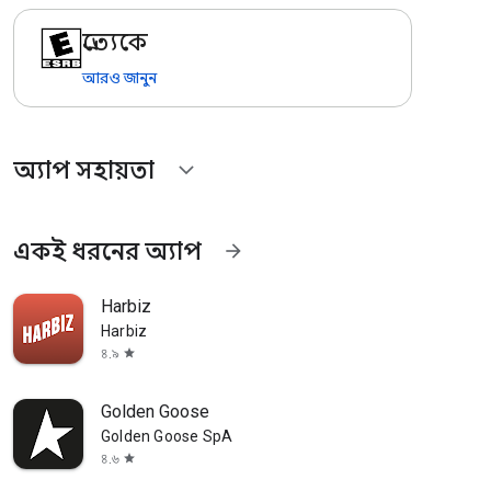
প্রত্যেকে
আরও জানুন
অ্যাপ সহায়তা
expand_more
একই ধরনের অ্যাপ
arrow_forward
Harbiz
Harbiz
৪.৯
star
Golden Goose
Golden Goose SpA
৪.৬
star