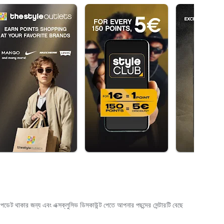
আপডেট থাকার জন্য এবং এক্সক্লুসিভ ডিসকাউন্ট পেতে আপনার পছন্দের সেন্টারটি বেছে