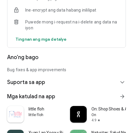
Europe
Ine-encrypt ang data habang inililipat
Puwede mong i-request na i-delete ang data na
iyon
Tingnan ang mga detalye
Ano'ng bago
Bug fixes & app improvements
Suporta sa app
expand_more
Mga katulad na app
arrow_forward
little floh
On: Shop Shoes & App
little floh
On
4.9
star
Xuan Lan Yoga y Bienestar
Naturitas: Salud Natura