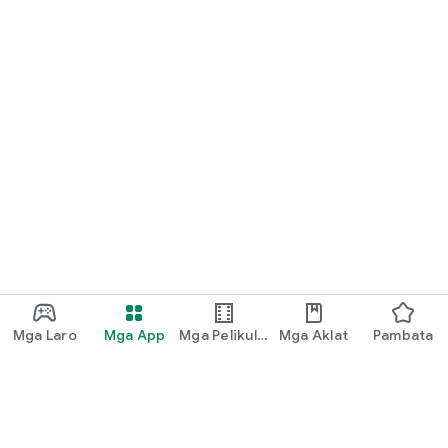
Mga Laro
Mga App
Mga Pelikula
Mga Aklat
Pambata
at TV