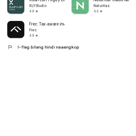
XLYStudio
Naturitas
4.8
4.6
star
star
Frec: Tax-aware investing
Frec
4.8
star
flag
I-flag bilang hindi naaangkop