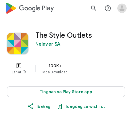
google_logo Play
search
help_outline
The Style Outlets
Neinver SA
100K+
Lahat
info
Mga Download
Tingnan sa Play Store app
Ibahagi
Idagdag sa wishlist