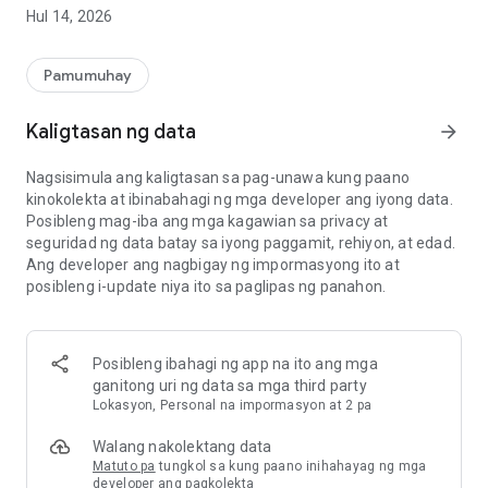
iyong mga paboritong brand, ngunit magkakaroon ka rin ng
Hul 14, 2026
access sa isang mundo ng mga karanasan sa ibang antas.
Maging miyembro ng Style Club at simulang tamasahin ang
Pamumuhay
lahat ng mga benepisyong ito:
Kaligtasan ng data
arrow_forward
Mga eksklusibong promosyon at hindi kapani-paniwalang
mga diskwento. Makakuha ng mga puntos sa bawat pagbili
Nagsisimula ang kaligtasan sa pag-unawa kung paano
sa pamamagitan ng pag-scan sa iyong QR code. 1 puntos
kinokolekta at ibinabahagi ng mga developer ang iyong data.
para sa bawat € na ginastos.
Posibleng mag-iba ang mga kagawian sa privacy at
seguridad ng data batay sa iyong paggamit, rehiyon, at edad.
I-redeem ang iyong mga puntos at makatipid sa
Ang developer ang nagbigay ng impormasyong ito at
pamamagitan ng pagbabayad gamit ang iyong Style Club
posibleng i-update niya ito sa paglipas ng panahon.
card
Kung mas maraming pakikipag-ugnayan ang gagawin mo,
mas maraming benepisyo ang iyong ia-unlock
Posibleng ibahagi ng app na ito ang mga
ganitong uri ng data sa mga third party
At kapag bumisita ka sa aming mga sentro, maaari mong
Lokasyon, Personal na impormasyon at 2 pa
gamitin ang Interactive na mapa ng lahat ng mga tindahan
para wala kang makaligtaan.
Walang nakolektang data
Matuto pa
tungkol sa kung paano inihahayag ng mga
developer ang pagkolekta
Access sa lahat ng aming The Style Outlets Centers sa