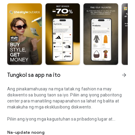
Tungkol sa app na ito
arrow_forward
Ang pinakamahusay na mga tatak ng fashion na may
diskwento sa buong taon sa iyo. Piliin ang iyong paboritong
center para manatiling napapanahon sa lahat ng balita at
makakuha ng mga eksklusibong diskwento.
Piliin ang iyong mga kagustuhan sa pribadong lugar at
Pamimili ng hanggang 70% diskwento, Paglilibang at Mga Restau
hayaan ang iyong sarili na mabigla. Hindi lang ikaw ang unang
makakaalam tungkol sa mga kaganapan at promosyon ng
Na-update noong