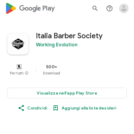
google_logo Play
search
help_outline
Italia Barber Society
Working Evolution
500+
Per tutti
info
Download
Visualizza nell'app Play Store
Condividi
Aggiungi alla lista desideri