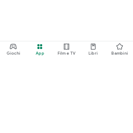
Giochi
App
Film e TV
Libri
Bambini
Google Play
Play Pass
Play Points
Carte regalo