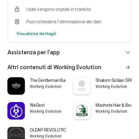
I dati vengono criptati in transito
Puoi richiedere l'eliminazione dei dati
Visualizza dettagli
Assistenza per l'app
expand_more
Altri contenuti di Working Evolution
arrow_forward
The Gentleman Barber
Shalom Sicilian SPA
Working Evolution
Working Evolution
WeGest
Machete Hair & Beard
Working Evolution
Working Evolution
OLEAP REVOLUTION
Working Evolution