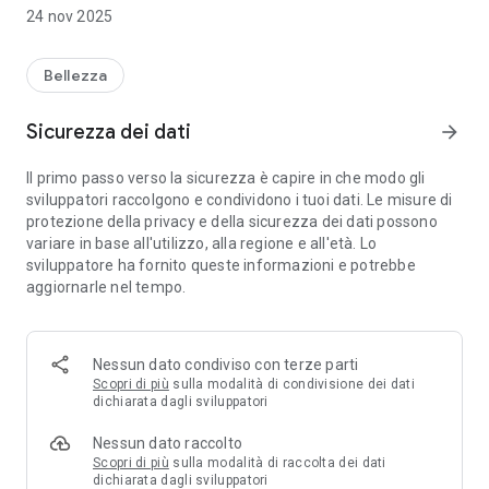
* scegliere, in fase di prenotazione, il tuo operatore preferito,
24 nov 2025
se ne hai uno
* visualizzare gli orari ed i giorni di apertura, aggiornati ogni
giorno
Bellezza
* ricevere, tramite notifiche Push, promozioni dedicate ai
clienti possessori dell'app
Sicurezza dei dati
arrow_forward
* rimanere aggiornato riguardo le ultime tendenze di
hairstyle
Il primo passo verso la sicurezza è capire in che modo gli
sviluppatori raccolgono e condividono i tuoi dati. Le misure di
Tutto questo e Molto altro, in un'unica app!
protezione della privacy e della sicurezza dei dati possono
Italia Barber Society!
variare in base all'utilizzo, alla regione e all'età. Lo
sviluppatore ha fornito queste informazioni e potrebbe
aggiornarle nel tempo.
Nessun dato condiviso con terze parti
Scopri di più
sulla modalità di condivisione dei dati
dichiarata dagli sviluppatori
Nessun dato raccolto
Scopri di più
sulla modalità di raccolta dei dati
dichiarata dagli sviluppatori