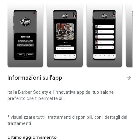
Informazioni sull'app
arrow_forward
Italia Barber Society è l'innovativa app del tuo salone
preferito che ti permette di:
* visualizzare tutti i trattamenti disponibili, con i dettagli dei
trattamenti
Scarica ed installa la nuova ed esclusiva app del tuo Barber prefer
* prenotare GRATUITAMENTE e 24 ore su 24, i tuoi
trattamenti evitando inutili e ripetute chiamate telefoniche
Ultimo aggiornamento