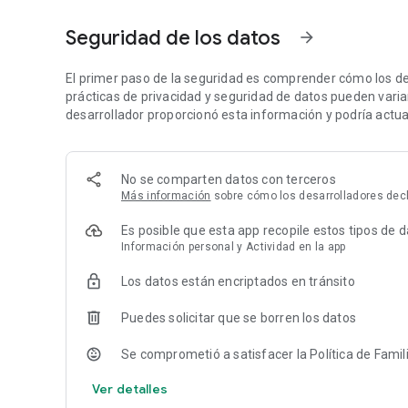
aprendizaje significativo duradero.
- Más de 200 juegos educativos para niños en diferentes c
Seguridad de los datos
arrow_forward
emociones y rutinas cotidianas.
- App sin publicidad, segura y accesible.
- No adictiva. Diseñada para fomentar la atención plena, l
El primer paso de la seguridad es comprender cómo los de
- Retos adaptados al ritmo de cada niño. Cada juego se ajus
prácticas de privacidad y seguridad de datos pueden variar 
- Motivación sin presión a través del juego.
desarrollador proporcionó esta información y podría actual
- Modo aventura o guiado para explorar, aprender y descubr
BENEFICIOS REALES PARA TUS HIJOS
No se comparten datos con terceros
Con Kokoro, tus hijos experimentarán beneficios reales q
Más información
sobre cómo los desarrolladores decl
significativa en su autonomía y confianza, mientras forta
comprensión más profunda del mundo que los rodea. Ademá
Es posible que esta app recopile estos tipos de 
cuidado y autocuidado. Cada desafío superado impulsará s
Información personal y Actividad en la app
favoreciendo al mismo tiempo la autorregulación emociona
Los datos están encriptados en tránsito
RECOMENDADA POR FAMILIAS Y PROFESIONALES
Apoyada por The LEGO Foundation y validada en estudios p
Puedes solicitar que se borren los datos
y Universitat Jaume I. El 99 % de las familias Kokoro perci
Se comprometió a satisfacer la Política de Famil
APP PARA APRENDER JUGANDO
Ideal para familias y profesionales que buscan una app edu
Ver detalles
- Comunicación, vocabulario y lectoescritura.