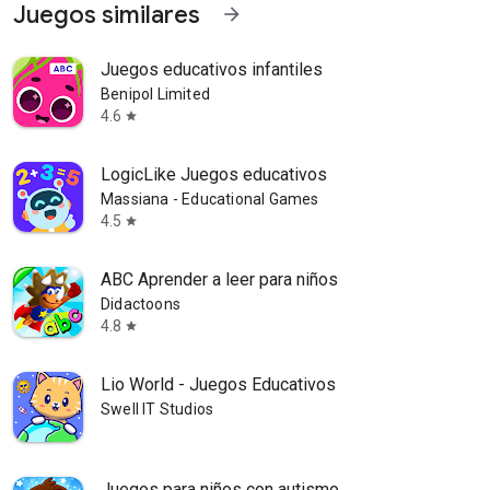
Juegos similares
arrow_forward
Juegos educativos infantiles
Benipol Limited
4.6
star
LogicLike Juegos educativos
Massiana - Educational Games
4.5
star
ABC Aprender a leer para niños
Didactoons
4.8
star
Lio World - Juegos Educativos
Swell IT Studios
Juegos para niños con autismo