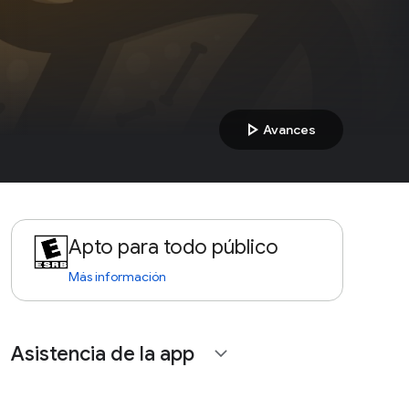
play_arrow
Avances
Apto para todo público
Más información
Asistencia de la app
expand_more