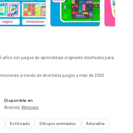
 5 años con juegos de aprendizaje originales diseñados para
 emociones a través de divertidos juegos y más de 2000
egura y sin anuncios.
n educación infantil y desarrollo infantil.
Disponible en
AFE Seal. Para obtener más información, visita
Android,
Windows
r
Estilizado
Dibujos animados
Adorable
, el tiempo frente a la pantalla se convierte en