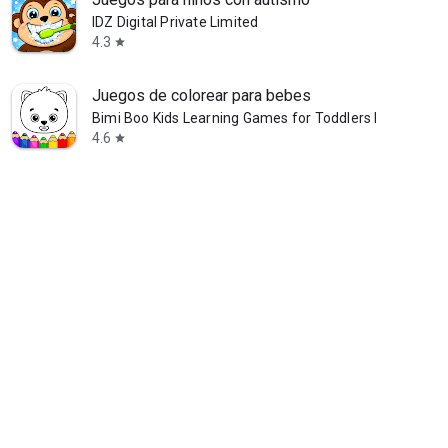
IDZ Digital Private Limited
4.3
star
Juegos de colorear para bebes
Bimi Boo Kids Learning Games for Toddlers FZ-LLC
4.6
star