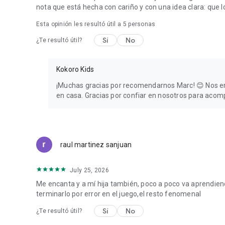
nota que está hecha con cariño y con una idea clara: qu
Esta opinión les resultó útil a
5
personas
Sí
No
¿Te resultó útil?
Kokoro Kids
¡Muchas gracias por recomendarnos Marc! 😊 Nos en
en casa. Gracias por confiar en nosotros para acomp
raul martinez sanjuan
July 25, 2026
Me encanta y a mí hija también, poco a poco va aprendie
terminarlo por error en el juego,el resto fenomenal
Sí
No
¿Te resultó útil?