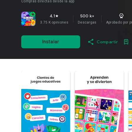
Compras directas desde la app
4.1
500 k+
star
3.75 K opiniones
Descargas
Aprobado por pr
Instalar
Compartir