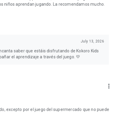
e los niños aprendan jugando. La recomendamos mucho.
July 13, 2026
canta saber que estáis disfrutando de Kokoro Kids
añar el aprendizaje a través del juego. 💛
more_vert
ndo, excepto por el juego del supermercado que no puede