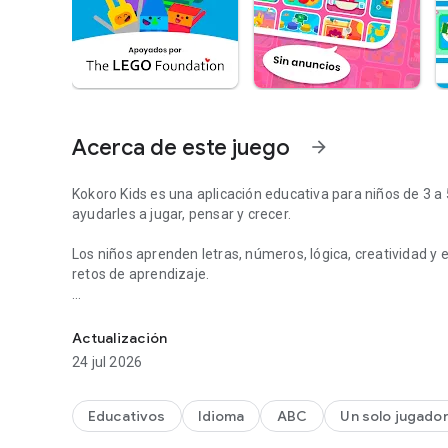
Acerca de este juego
arrow_forward
Kokoro Kids es una aplicación educativa para niños de 3 a
ayudarles a jugar, pensar y crecer.
Los niños aprenden letras, números, lógica, creatividad y
retos de aprendizaje.
+200 juegos divertidos para aprender de 3 a 5 años. App s
Segura para los niños, sin anuncios y creada por expertos e
Actualización
Kokoro Kids cuenta con la certificación del programa kidS
24 jul 2026
www.kidsafe.com
¿POR QUÉ ELEGIR KOKORO KIDS?
Educativos
Idioma
ABC
Un solo jugado
- Siéntete bien porque sabes que aprenden. Con Kokoro Kids