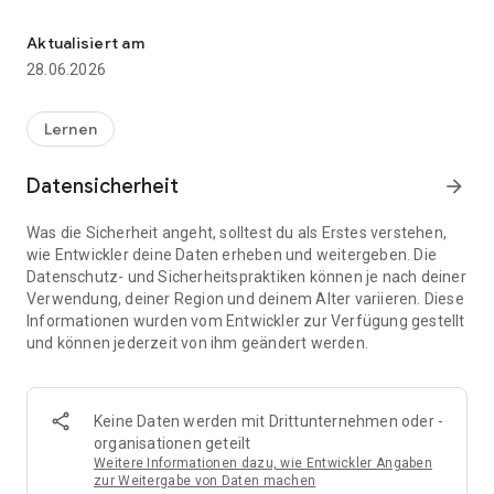
Test your proficiency in 43 languages with adaptive questions.
HOW IT WORKS
Choose from 43 languages, answer a mix of multiple-choice,
Aktualisiert am
fill-in-the-blank, listening, reading comprehension, and word-
28.06.2026
reorder questions, and get your results instantly.
DETAILED RESULTS
Lernen
See your overall proficiency level with a breakdown by skill
area. Understand where you're strong, where you need work,
Datensicherheit
arrow_forward
and exactly what to focus on next.
Was die Sicherheit angeht, solltest du als Erstes verstehen,
PERSONALIZED RECOMMENDATIONS
wie Entwickler deine Daten erheben und weitergeben. Die
Get a tailored study plan based on your specific results,
Datenschutz- und Sicherheitspraktiken können je nach deiner
including skill priorities, daily practice suggestions, and
Verwendung, deiner Region und deinem Alter variieren. Diese
milestone goals.
Informationen wurden vom Entwickler zur Verfügung gestellt
und können jederzeit von ihm geändert werden.
43 LANGUAGES
Arabic, Bengali, Bulgarian, Croatian, Czech, Danish, Dutch,
English, Estonian, Finnish, French, German, Greek, Gujarati,
Hebrew, Hindi, Hungarian, Indonesian, Italian, Japanese,
Keine Daten werden mit Drittunternehmen oder -
Kannada, Korean, Latvian, Lithuanian, Malayalam, Marathi,
organisationen geteilt
Norwegian, Panjabi, Polish, Portuguese, Romanian, Russian,
Weitere Informationen dazu, wie Entwickler Angaben
Serbian, Slovak, Slovenian, Spanish, Swahili, Swedish, Tamil,
zur Weitergabe von Daten machen