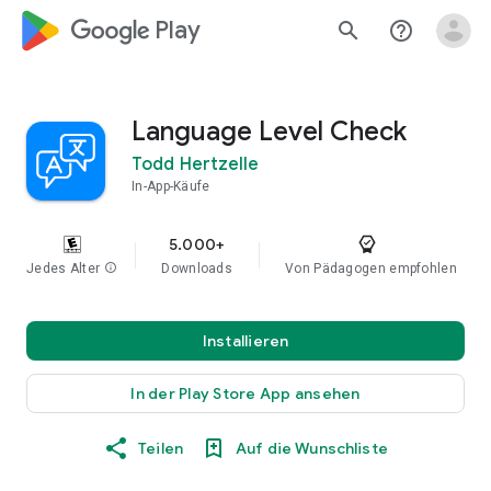
google_logo Play
search
help_outline
Language Level Check
Todd Hertzelle
In-App-Käufe
5.000+
Jedes Alter
info
Downloads
Von Pädagogen empfohlen
Installieren
In der Play Store App ansehen
Teilen
Auf die Wunschliste