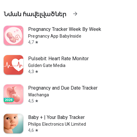
Նման հավելվածներ
arrow_forward
Pregnancy Tracker Week By Week
Pregnancy App BabyInside
4,7
star
Pulsebit: Heart Rate Monitor
Golden Gate Media
4,3
star
Pregnancy and Due Date Tracker
Wachanga
կցությամբ
4,5
star
Baby + | Your Baby Tracker
Philips Electronics UK Limited
4,6
star