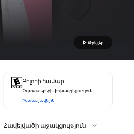
play_arrow
Թրեյլեր
Բոլորի համար
Օգտատերերի փոխազդեցություն
Իմանալ ավելին
Հավելվածի աջակցություն
expand_more