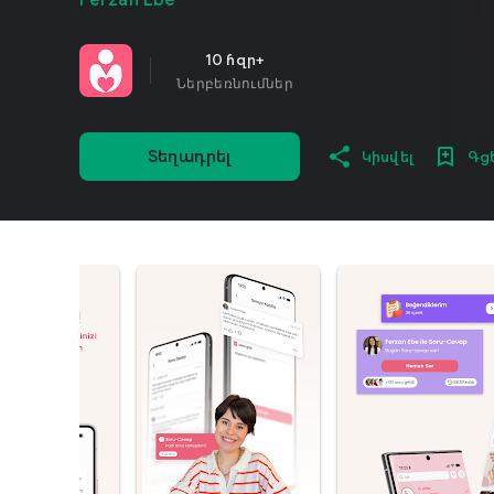
Ferzan Ebe
10 հզր+
Ներբեռնումներ
Տեղադրել
Կիսվել
Գց