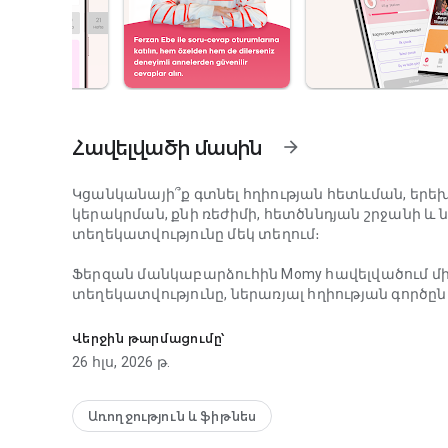
Հավելվածի մասին
arrow_forward
Կցանկանայի՞ք գտնել հղիության հետևման, երե
կերակրման, քնի ռեժիմի, հետծննդյան շրջանի և 
տեղեկատվությունը մեկ տեղում։
Ֆերզան մանկաբարձուհին Momy հավելվածում մի
տեղեկատվությունը, ներառյալ հղիության գործըն
Հղիության ամենօրյա հետևում, երեխայի զարգաց
մանուկ մոնիթորինգը և երեխայի զարգացումը՝ բ
Վերջին թարմացումը՝
Momy-ն աջակցում է յուրաքանչյուր ապագա մոր՝
26 հլս, 2026 թ.
մասնագիտական ​​աջակցություն և շաբաթական զ
անհրաժեշտ է հղիության ողջ ընթացքում։ Անկախ նր
ամբողջ գործընթացում ուղեկցելու համար՝ օգտ
Առողջություն և ֆիթնես
ամենօրյա հետևման գործիքներ և հուզական աջա