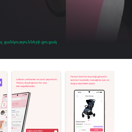
ել ցանկությունների ցուցակ