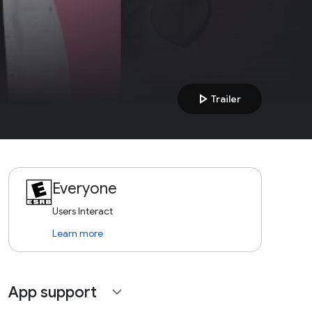
play_arrow
Trailer
Everyone
Users Interact
Learn more
App support
expand_more