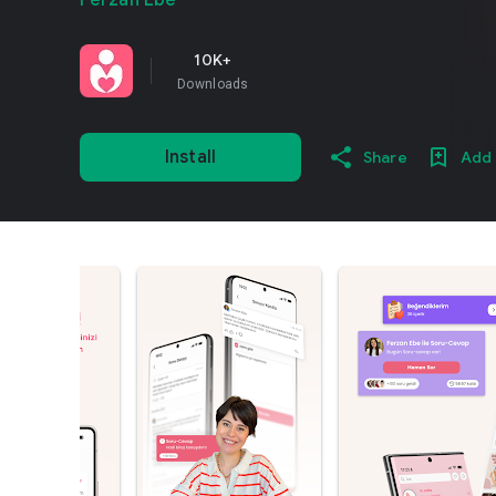
Ferzan Ebe
10K+
Downloads
Install
Share
Add 