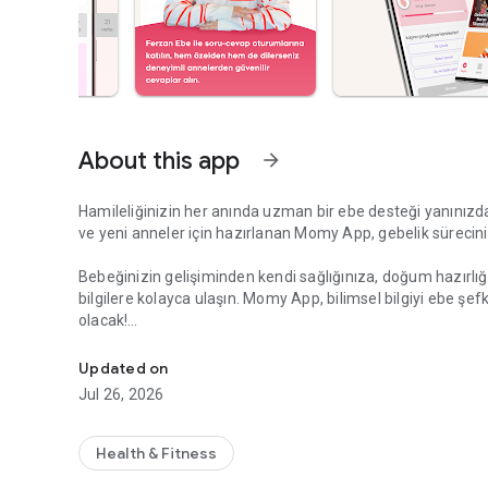
About this app
arrow_forward
Hamileliğinizin her anında uzman bir ebe desteği yanınızd
ve yeni anneler için hazırlanan Momy App, gebelik sürecinizi 
Bebeğinizin gelişiminden kendi sağlığınıza, doğum hazırl
bilgilere kolayca ulaşın. Momy App, bilimsel bilgiyi ebe şe
olacak!
Ebe Ferzan'ın desteğiyle hamileliğinizi güvenle takip edin.
✨ Momy App ile Neler Sizi Bekliyor?
Updated on
Jul 26, 2026
Gebelik Hesaplama: Son Adet Tarihinizi (SAT) girin, bebeği
anında öğrenin.
Health & Fitness
Hafta Hafta Takip: Hem sizin bedeninizdeki hem de bebeğ