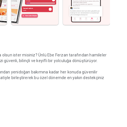
a olsun ister misiniz? Ünlü Ebe Ferzan tarafından hamileler
güvenli, bilinçli ve keyifli bir yolculuğa dönüştürüyor.
ığından yenidoğan bakımına kadar her konuda güvenilir
fkatiyle birleştirerek bu özel dönemde en yakın destekçiniz
nizin kaç haftalık olduğunu ve tahmini doğum tarihinizi
inizin büyüme serüvenindeki tüm değişimleri her hafta