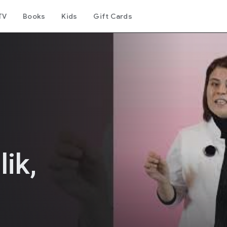
TV
Books
Kids
Gift Cards
ik,