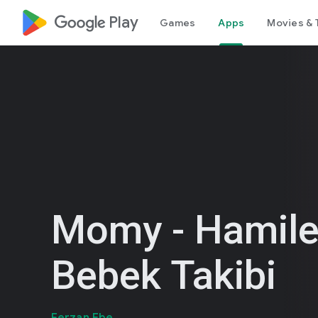
google_logo Play
Games
Apps
Movies & 
Momy - Hamilel
Bebek Takibi