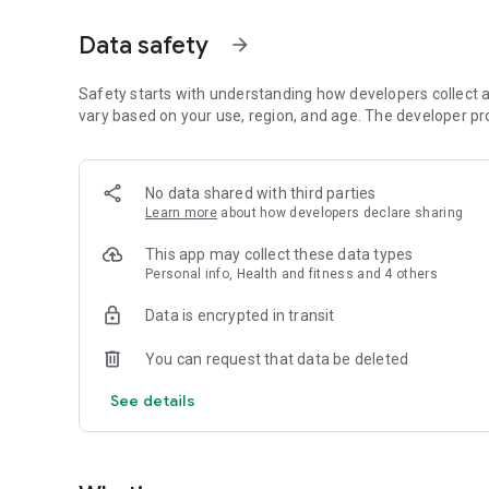
güncellenen içeriklerle keşfedin.
Data safety
arrow_forward
Uzman Ebe Desteği: Ferzan Ebe’nin profesyonel tavsiyeler
bakımı gibi konularda kendinizi güvende hissedin.
Safety starts with understanding how developers collect a
Kapsamlı Rehberler: Doğum çantası listesinden bebek alışveri
vary based on your use, region, and age. The developer pr
🚀 Öne Çıkan Özellikler:
No data shared with third parties
🗓️ Gebelik Takvimi: Bebeğinizin haftasını ve gelişimini kola
Learn more
about how developers declare sharing
👶 Hafta Hafta Bebek Gelişimi: Bebeğinizin o hafta ne kada
This app may collect these data types
Personal info, Health and fitness and 4 others
🤰 Annedeki Değişimler: Vücudunuzda meydana gelen fizikse
Data is encrypted in transit
🥗 Beslenme Önerileri: Hem sizin hem de bebeğinizin sağlığ
You can request that data be deleted
👜 Doğum Çantası Listesi: Hastane için hazırlamanız gereke
See details
🤱 Yenidoğan Bakımı: Bebek bakımı, emzirme ve giyim gibi k
💖 Duygusal Destek: Hamilelik psikolojinizi destekleyecek ve