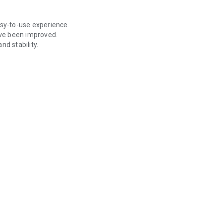
de kendinizi asla yalnız hissetmeyin. Sağlıklı bir bebek ve
asy-to-use experience.
ave been improved.
ayın!
nd stability.