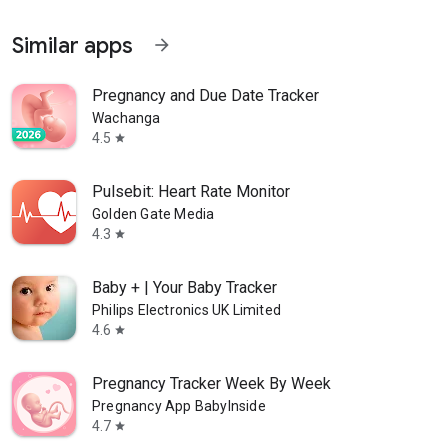
Similar apps
arrow_forward
Pregnancy and Due Date Tracker
Wachanga
4.5
star
Pulsebit: Heart Rate Monitor
Golden Gate Media
4.3
star
Baby + | Your Baby Tracker
Philips Electronics UK Limited
4.6
star
Pregnancy Tracker Week By Week
Pregnancy App BabyInside
4.7
star