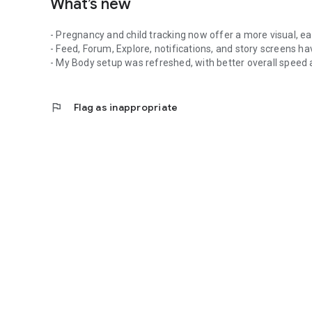
What’s new
Ferzan Ebe'nin profesyonel desteğiyle hamilelik serüveniniz
mutlu bir anne için ihtiyacınız olan her şey Momy App'te.
- Pregnancy and child tracking now offer a more visual, e
- Feed, Forum, Explore, notifications, and story screens h
Hemen indirin ve bu özel yolculuğun tadını çıkarmaya başl
- My Body setup was refreshed, with better overall speed a
flag
Flag as inappropriate