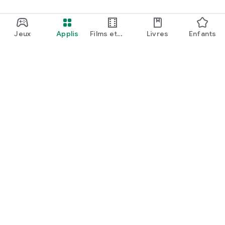
Jeux
Applis
Films et
Livres
Enfants
émissions
Google Play
Play Pass
Play Points
Cartes-cadeaux
Utiliser
Politique de remboursement
Enfants et famille