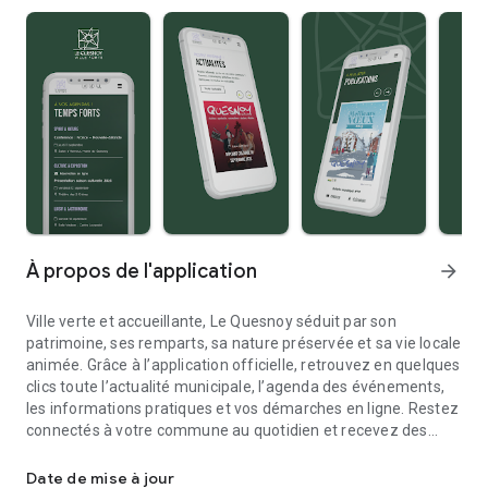
À propos de l'application
arrow_forward
Ville verte et accueillante, Le Quesnoy séduit par son
patrimoine, ses remparts, sa nature préservée et sa vie locale
animée. Grâce à l’application officielle, retrouvez en quelques
clics toute l’actualité municipale, l’agenda des événements,
les informations pratiques et vos démarches en ligne. Restez
connectés à votre commune au quotidien et recevez des
Application mobile de la ville de LE QUESNOY (59)
alertes en temps réel.
Téléchargez l’appli dès maintenant !
Date de mise à jour