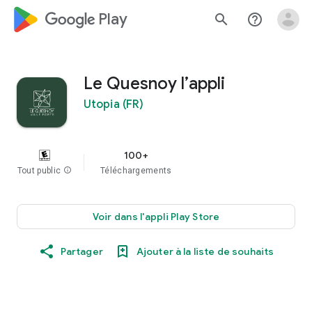
google_logo Play
search
help_outline
Le Quesnoy l’appli
Utopia (FR)
100+
Tout public
info
Téléchargements
Voir dans l'appli Play Store
Partager
Ajouter à la liste de souhaits