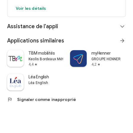
Voir les détails
Assistance de l'appli
expand_more
Applications similaires
arrow_forward
TBM mobilités
myHenner
Keolis Bordeaux Métropole Mobilités
GROUPE HENNER
4,4
4,2
star
star
Léa English
Léa English
flag
Signaler comme inapproprié