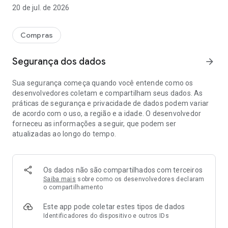
equipamento para um evento, você pode encontrar no
20 de jul. de 2026
Tomee alguém que está compartilhando exatamente o que
você precisa, pagando apenas pelo tempo que vai usar.
O aplicativo funciona de forma simples: quem tem itens
Compras
cadastra seus produtos, define o preço por dia e fica
disponível para compartilhamento. Quem precisa de algo faz
Segurança dos dados
arrow_forward
uma busca, encontra o item ideal, faz o pedido e combina
com o dono. É como um "Airbnb para coisas", onde você pode
Sua segurança começa quando você entende como os
compartilhar desde ferramentas até equipamentos
desenvolvedores coletam e compartilham seus dados. As
esportivos, eletrônicos ou qualquer outro item útil.
práticas de segurança e privacidade de dados podem variar
A grande vantagem do Tomee é que ele facilita todo o
de acordo com o uso, a região e a idade. O desenvolvedor
processo. Você não precisa se preocupar com pagamentos
forneceu as informações a seguir, que podem ser
complicados, pois tudo é feito de forma segura através do
atualizadas ao longo do tempo.
aplicativo. O sistema cuida da parte financeira, organiza os
encontros entre as pessoas e garante que tudo aconteça de
forma transparente e confiável.
Para quem tem itens, o Tomee é uma forma de transformar
Os dados não são compartilhados com terceiros
objetos parados em fonte de renda. Em vez de deixar uma
Saiba mais
sobre como os desenvolvedores declaram
bicicleta encostada na garagem, você pode disponibilizá-la
o compartilhamento
para compartilhamento e ganhar dinheiro com ela. Para
Este app pode coletar estes tipos de dados
quem precisa de algo, é uma forma econômica de ter acesso
Identificadores do dispositivo e outros IDs
a itens que você usaria apenas ocasionalmente, sem precisar
comprar.