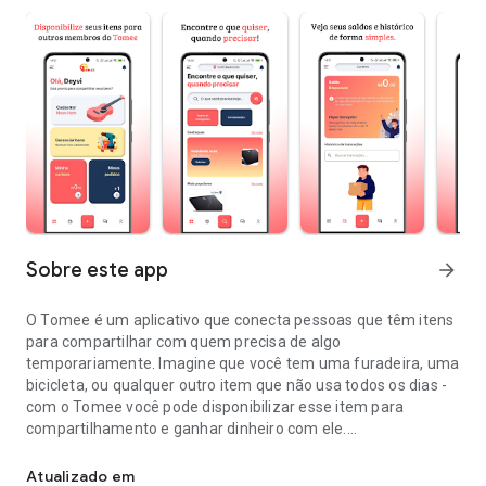
Sobre este app
arrow_forward
O Tomee é um aplicativo que conecta pessoas que têm itens
para compartilhar com quem precisa de algo
temporariamente. Imagine que você tem uma furadeira, uma
bicicleta, ou qualquer outro item que não usa todos os dias -
com o Tomee você pode disponibilizar esse item para
compartilhamento e ganhar dinheiro com ele.
Tomee - A Sua Plataforma de Compartilhamento de Itens
Da mesma forma, se você precisa de algo por alguns dias,
como uma ferramenta para uma reforma ou um
Atualizado em