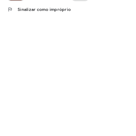
flag
Sinalizar como impróprio