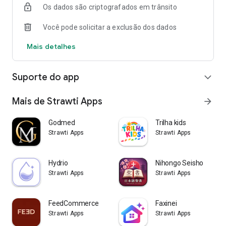
Os dados são criptografados em trânsito
O aplicativo é ideal para qualquer pessoa que queira
participar da economia compartilhada, seja para ganhar
Você pode solicitar a exclusão dos dados
dinheiro extra com seus pertences ou para economizar
compartilhando ao invés de comprar. É uma solução prática,
Mais detalhes
segura e que beneficia tanto quem oferece quanto quem
procura itens para compartilhar.
Suporte do app
expand_more
Mais de Strawti Apps
arrow_forward
Godmed
Trilha kids
Strawti Apps
Strawti Apps
Hydrio
Nihongo Seisho
Strawti Apps
Strawti Apps
FeedCommerce
Faxinei
Strawti Apps
Strawti Apps