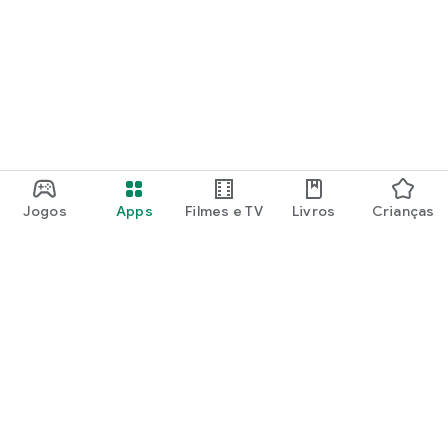
Jogos
Apps
Filmes e TV
Livros
Crianças
Google Play
Play Pass
Pontos do Play Points