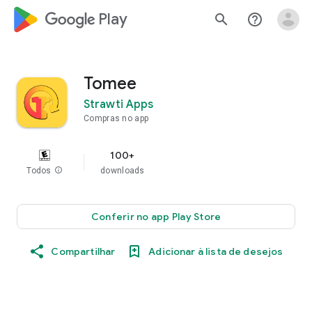
google_logo Play
search
help_outline
Tomee
Strawti Apps
Compras no app
100+
Todos
info
downloads
Conferir no app Play Store
Compartilhar
Adicionar à lista de desejos