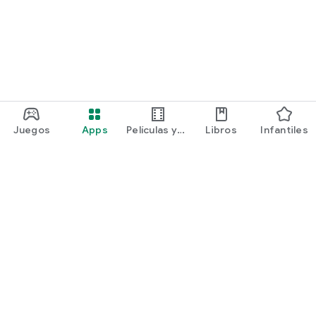
Juegos
Apps
Películas y
Libros
Infantiles
programas
Google Play
Play Pass
Play Points
Tarjetas de regalo