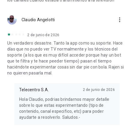
los canales cuando estaba transmitiendo a la televisión
more_vert
Claudio Angelotti
2 de junio de 2026
Un verdadero desastre. Tanto la app como su soporte. Hace
días que no puedo ver TV normalmente y los técnicos del
soporte (a los que es muy difícil acceder porque hay un bot
que te filtra y te hace peeder tiempo) pasan el tiempo
haciéndote experimentar cosas sin dar pie con bola. Rajen si
no quieren pasarla mal.
Telecentro S.A.
2 de junio de 2026
Hola Claudio, podrias brindarnos mayor detalle
sobre lo que estas experimentando (tipo de
contenido, canal especifico, etc) para poder
ayudarte a resolverlo. Saludos.-