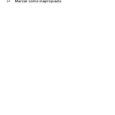
flag
Marcar como inapropiado