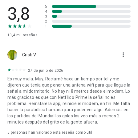
3,8
5
4
3
2
1
13,4 mil
reseñas
more_vert
Cristi V
27 de junio de 2026
Es muy mala. Muy. Reclamé hace un tiempo por tel y me
dijeron que tenía que poner una antena wifi para que llegue la
señal a mi dormitorio. No hay ni 8 metros desde el modem. Lo
más gracioso es que con Netflix o Prime la señal no es
problema. Reinstalé la app, reinicié el modem, en fin. Me falta
hacer la parabólica humana para poder ver algo. Además, en
los partidos del Mundial los goles los veo más o menos 2
minutos después del grito de la gente afuera.
5
personas han valorado esta reseña como útil