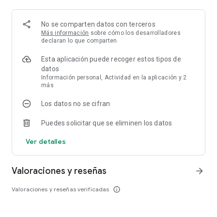
y Películas", "Últimas 24 Hs" o "Grabaciones".
- Grabar tus programas favoritos, y verlos en cualquiera de
tus dispositivos.
No se comparten datos con terceros
- Buscar todos tus programas, series y películas favoritas en
Más información
sobre cómo los desarrolladores
la "Guía", "Series", "Películas" y "Últimas 24 hs" con un
declaran lo que comparten
buscador unificado.
Esta aplicación puede recoger estos tipos de
datos
Si aún no tenés cuenta, entrá a Sucursal Virtual para crearla:
Información personal, Actividad en la aplicación y 2
https://telecentro.com.ar/sucursal-virtual
más
Términos y condiciones: https://telecentro.com.ar/terminos
Política de privacidad: https://telecentro.com.ar/politica-
Los datos no se cifran
privacidad
Puedes solicitar que se eliminen los datos
Ver detalles
Valoraciones y reseñas
arrow_forward
Valoraciones y reseñas verificadas
info_outline