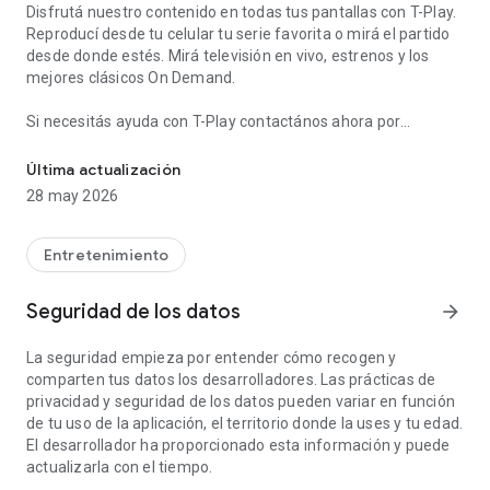
Disfrutá nuestro contenido en todas tus pantallas con T-Play.
Reproducí desde tu celular tu serie favorita o mirá el partido
desde donde estés. Mirá televisión en vivo, estrenos y los
mejores clásicos On Demand.
Si necesitás ayuda con T-Play contactános ahora por
En T-Play mirá la tele en vivo, deportes, series y películas en tus d
WhatsApp https://wa.link/rmuqgd
Última actualización
Desde la TV en vivo pausá, retrocedé o volvé al inicio del
28 may 2026
programa. También podés programar la grabación de tu
programa favorito para mirar cuando quieras.
Entretenimiento
Desde la aplicación vas a poder:
- Ver cientos de canales en vivo.
Seguridad de los datos
arrow_forward
- Ver deportes en vivo.
- Volver a empezar los programas que ya comenzaron.
La seguridad empieza por entender cómo recogen y
- Mirar series completas, y los últimos capítulos de tus series
comparten tus datos los desarrolladores. Las prácticas de
favoritas.
privacidad y seguridad de los datos pueden variar en función
- Ver las últimas 24 horas de programación.
de tu uso de la aplicación, el territorio donde la uses y tu edad.
- Recorrer la Guía de programación.
El desarrollador ha proporcionado esta información y puede
- Pausar y retroceder programa en vivo.
actualizarla con el tiempo.
- Pausar, retroceder y avanzar cualquier contenido de "Series