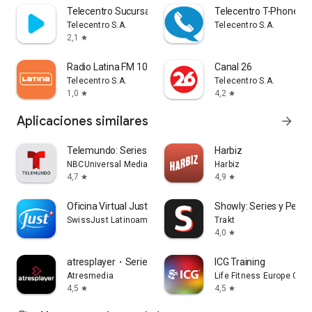
Telecentro Sucursal Virtual
Telecentro T-Phone
Telecentro S.A.
Telecentro S.A.
2,1
star
Radio Latina FM 101.1
Canal 26
Telecentro S.A.
Telecentro S.A.
1,0
4,2
star
star
Aplicaciones similares
arrow_forward
Telemundo: Series y TV en vivo
Harbiz
NBCUniversal Media, LLC
Harbiz
4,7
4,9
star
star
Oficina Virtual Just
Showly: Series y Pelícu
SwissJust Latinoamerica
Trakt
4,0
star
atresplayer・Series y películas
ICG Training
Atresmedia
Life Fitness Europe Gmb
4,5
4,5
star
star