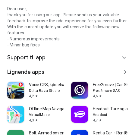
Dear user,
thank you for using our app. Please send us your valuable
feedback to improve the ride experience for you even further.
With the current update you will receive the following new
features:
- Numerous improvements
- Minor bug fixes
Support til app
expand_more
Lignende apps
arrow_forward
Voice GPS, kørselsvejledning
Free2move | Car Share
Delta Raza Studio
Free2move SAS
4,2
4,6
star
star
Offline Map Navigation
Headout: Ture og attra
VirtualMaze
Headout
4,3
4,7
star
star
Bolt: Anmod om en tur
Rent a Car・Rent80