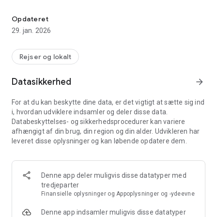
Taxa App’en til Europa - København, Amsterdam, Berlin
Med taxi.eu har du mobilitet med det største Europæiske
Taxa-Community og kommer nu enklere, hurtigere og mere
Opdateret
pålideligt til din destination.
29. jan. 2026
1.Angiv din destinationsadresse!
Din estimerede kørselspris vises
Rejser og lokalt
2.Prej din taxa!
Datasikkerhed
arrow_forward
Du kan vælge efter ønske!
For at du kan beskytte dine data, er det vigtigt at sætte sig ind
3.Din taxa henter dig!
i, hvordan udviklere indsamler og deler disse data.
Følg med i din taxas kørsel og brug ventetiden optimalt!
Databeskyttelses- og sikkerhedsprocedurer kan variere
afhængigt af din brug, din region og din alder. Udvikleren har
4.Betal med Taxi-App’en!
leveret disse oplysninger og kan løbende opdatere dem.
Din endegyldige kørselspris vises i displayet og du betaler
bekvemt og kontantløst!
5.Vurdér din tur!
Denne app deler muligvis disse datatyper med
Med din feedback stemmer de taxaer, vi tilbyder dig bedre
tredjeparter
overens med dine ønsker!
Finansielle oplysninger og Appoplysninger og -ydeevne
6.Kontakt vores kundeservice, hvis der opstår en situation!
Denne app indsamler muligvis disse datatyper