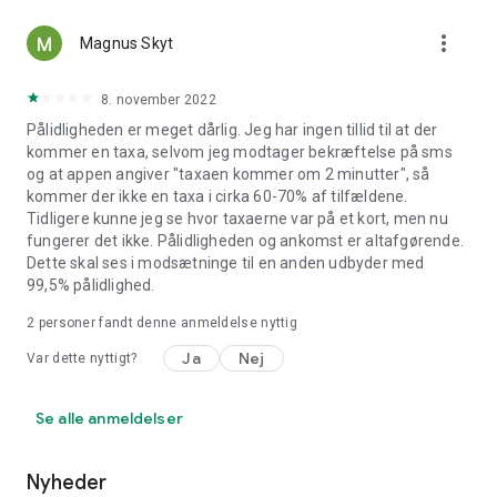
more_vert
Magnus Skyt
8. november 2022
Pålidligheden er meget dårlig. Jeg har ingen tillid til at der
kommer en taxa, selvom jeg modtager bekræftelse på sms
og at appen angiver "taxaen kommer om 2 minutter", så
kommer der ikke en taxa i cirka 60-70% af tilfældene.
Tidligere kunne jeg se hvor taxaerne var på et kort, men nu
fungerer det ikke. Pålidligheden og ankomst er altafgørende.
Dette skal ses i modsætninge til en anden udbyder med
99,5% pålidlighed.
2
personer fandt denne anmeldelse nyttig
Ja
Nej
Var dette nyttigt?
Se alle anmeldelser
Nyheder