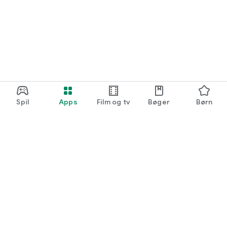
Spil
Apps
Film og tv
Bøger
Børn
Google Play
Play Pass
Play-point