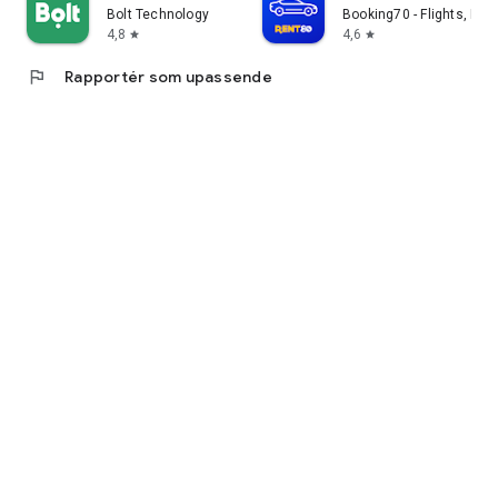
Bolt Technology
Booking70 - Flights, Hot
4,8
4,6
star
star
flag
Rapportér som upassende