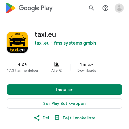
google_logo Play
search
help_outline
taxi.eu
taxi.eu - fms systems gmbh
4,2
1 mio.+
star
17,3 t anmeldelser
Alle
info
Downloads
Installer
Se i Play Butik-appen
Del
Føj til ønskeliste