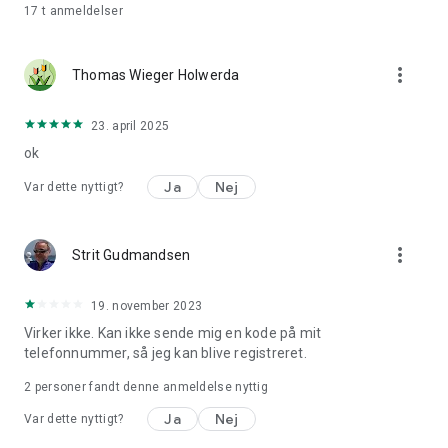
17 t
anmeldelser
more_vert
Thomas Wieger Holwerda
23. april 2025
ok
Ja
Nej
Var dette nyttigt?
more_vert
Strit Gudmandsen
19. november 2023
Virker ikke. Kan ikke sende mig en kode på mit
telefonnummer, så jeg kan blive registreret.
2
personer fandt denne anmeldelse nyttig
Ja
Nej
Var dette nyttigt?