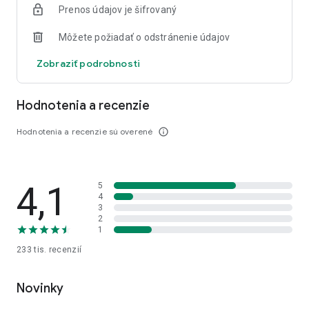
Prenos údajov je šifrovaný
Môžete požiadať o odstránenie údajov
Zobraziť podrobnosti
Hodnotenia a recenzie
Hodnotenia a recenzie sú overené
info_outline
4,1
5
4
3
2
1
233 tis.
recenzií
Novinky