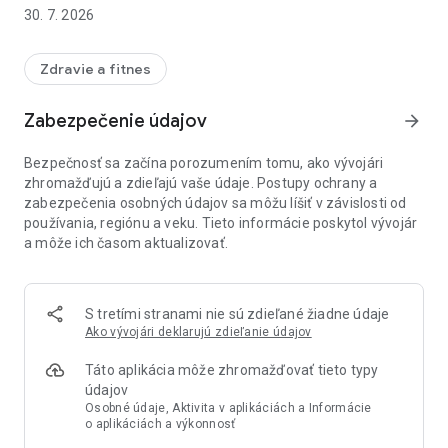
30. 7. 2026
Aktivujte najlepšie ponuky a vyberte si, kde chcete kúpiť: v
našich kamenných obchodoch alebo v našom internetovom
obchode.
Zdravie a fitnes
Všetko, čo potrebujete v lekárni: lieky, generiká, parfumérie,
Zabezpečenie údajov
arrow_forward
dermokozmetika a pohodlie ako na dlani.
Bezpečnosť sa začína porozumením tomu, ako vývojári
A tiež vo farmaceutických službách s ním môžete poslať svoj
zhromažďujú a zdieľajú vaše údaje. Postupy ochrany a
digitálny recept bez toho, aby ste opustili svoj domov.
zabezpečenia osobných údajov sa môžu líšiť v závislosti od
používania, regiónu a veku. Tieto informácie poskytol vývojár
Ešte viac výhod: skontrolujte lekárne, ktoré majú produkt,
a môže ich časom aktualizovať.
ktorý ste si aktivovali, na sklade, aktivujte zľavy na
laboratórne programy (PBM) a pomocou svojej virtuálnej
karty urýchlite svoje služby v našich obchodoch.
S tretími stranami nie sú zdieľané žiadne údaje
Stiahnite si teraz a užite si to najlepšie z Dracharias Pacheco!
Ako vývojári deklarujú zdieľanie údajov
Táto aplikácia môže zhromažďovať tieto typy
údajov
Osobné údaje, Aktivita v aplikáciách a Informácie
o aplikáciách a výkonnosť