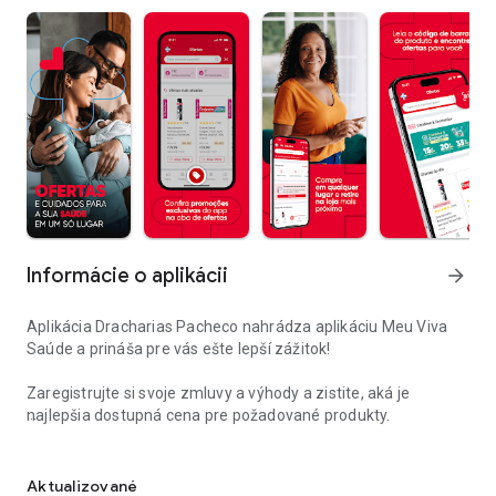
Informácie o aplikácii
arrow_forward
Aplikácia Dracharias Pacheco nahrádza aplikáciu Meu Viva
Saúde a prináša pre vás ešte lepší zážitok!
Zaregistrujte si svoje zmluvy a výhody a zistite, aká je
najlepšia dostupná cena pre požadované produkty.
Zľavy a exkluzívne ponuky na nákup v obchode alebo online!
Exkluzívne a prispôsobené propagačné akcie každý týždeň,
aby ste u nás zachránili.
Aktualizované