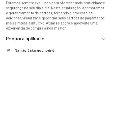
Estamos sempre evoluindo para oferecer mais praticidade e
segurança no seu dia a dia! Nesta atualização, aprimoramos
o gerenciamento de cartões, tornando o processo de
adicionar, visualizar e gerenciar seus cartões de pagamento
mais simples e intuitivo. Atualize agora e aproveite uma
experiência de compra ainda melhor!
Podpora aplikácie
expand_more
flag
Nahlásiť ako nevhodné