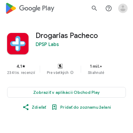
google_logo Play
search
help_outline
Drogarias Pacheco
DPSP Labs
4,1
1 mil.+
star
234 tis. recenzií
Pre všetkých
info
Stiahnuté
Zobraziť v aplikácii Obchod Play
Zdieľať
Pridať do zoznamu želaní