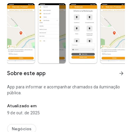
Sobre este app
arrow_forward
App para informar e acompanhar chamados da iluminação
pública.
App para informar e acompanhar chamados da iluminação públic
Atualizado em
9 de out. de 2025
Negócios