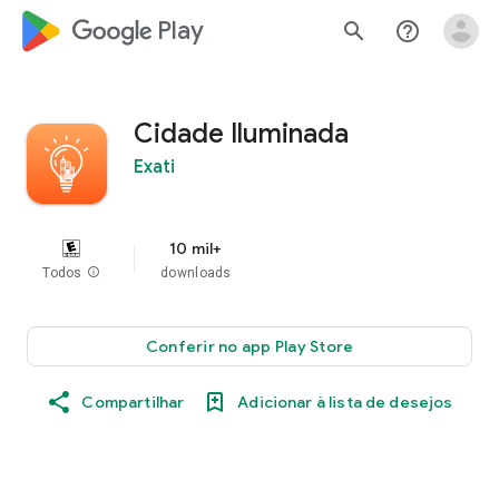
google_logo Play
search
help_outline
Cidade Iluminada
Exati
10 mil+
Todos
info
downloads
Conferir no app Play Store
Compartilhar
Adicionar à lista de desejos