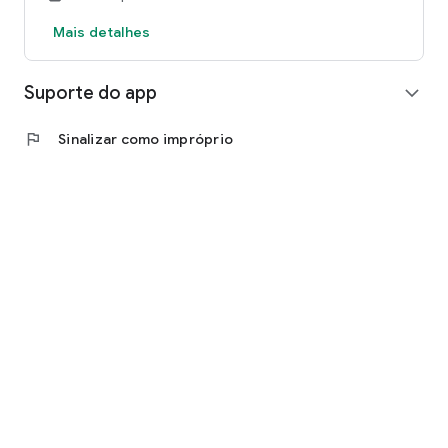
Mais detalhes
Suporte do app
expand_more
flag
Sinalizar como impróprio