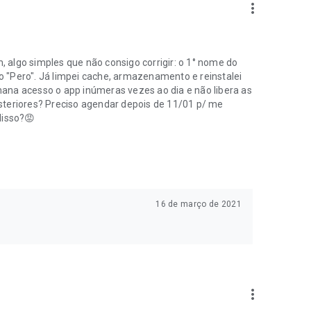
more_vert
algo simples que não consigo corrigir: o 1° nome do
mo "Pero". Já limpei cache, armazenamento e reinstalei
ana acesso o app inúmeras vezes ao dia e não libera as
steriores? Preciso agendar depois de 11/01 p/ me
disso?😡
16 de março de 2021
more_vert