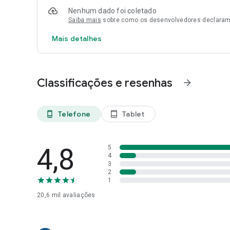
Nenhum dado foi coletado
Saiba mais
sobre como os desenvolvedores declaram
Mais detalhes
Classificações e resenhas
arrow_forward
Telefone
Tablet
phone_android
tablet_android
4,8
5
4
3
2
1
20,6 mil
avaliações