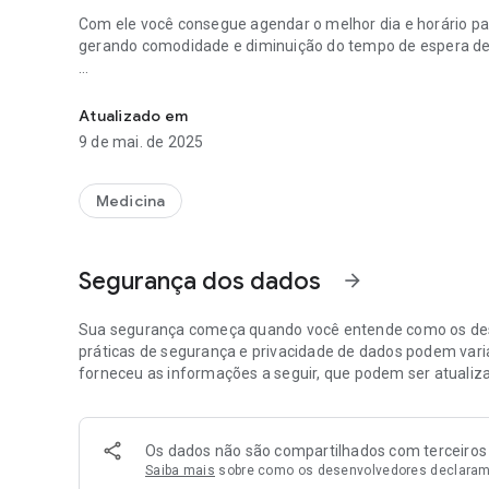
Com ele você consegue agendar o melhor dia e horário par
gerando comodidade e diminuição do tempo de espera de
"Remédio Agora", mais uma facilidade para o cidadão de 
Ao chegar na Farmácia no dia e horário de agendamento, b
Totem, que você receberá a sua senha e será direcionado
Atualizado em
9 de mai. de 2025
Inicialmente, as Farmácias de Medicamento Especializa
Capital e Grande São Paulo:
Medicina
FME Maria Zélia
FME Vila Mariana
Segurança dos dados
arrow_forward
FME Várzea do Carmo
FME Mogi das Cruzes
Sua segurança começa quando você entende como os des
Interior:
práticas de segurança e privacidade de dados podem varia
forneceu as informações a seguir, que podem ser atualiz
FME Campinas
FME Ribeirão Preto
Os dados não são compartilhados com terceiros
Saiba mais
sobre como os desenvolvedores declaram