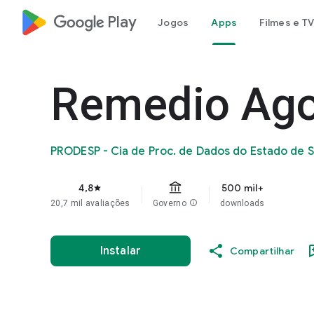
google_logo Play
Jogos
Apps
Filmes e TV
Remedio Ago
PRODESP - Cia de Proc. de Dados do Estado de 
4,8
500 mil+
star
20,7 mil avaliações
Governo
info
downloads
Instalar
Compartilhar