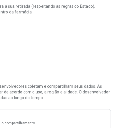
a a sua retirada (respeitando as regras do Estado),
ntro da farmácia.
São Paulo.
asta informar a sua chegada pelo aplicativo, ou pelo
 para o setor correspondente.
do que contam com o Remédio Agora são:
envolvedores coletam e compartilham seus dados. As
r de acordo com o uso, a região e a idade. O desenvolvedor
adas ao longo do tempo.
 o compartilhamento