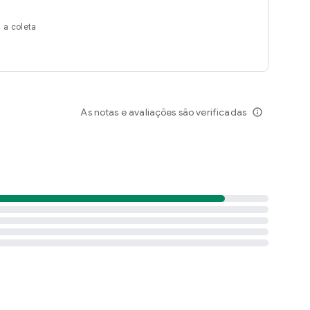
 a coleta
As notas e avaliações são verificadas
info_outline