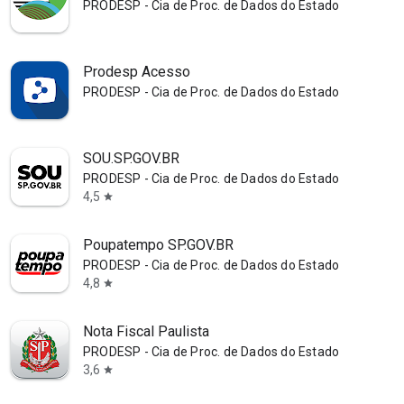
PRODESP - Cia de Proc. de Dados do Estado de SP
Prodesp Acesso
PRODESP - Cia de Proc. de Dados do Estado de SP
SOU.SP.GOV.BR
PRODESP - Cia de Proc. de Dados do Estado de SP
4,5
star
Poupatempo SP.GOV.BR
PRODESP - Cia de Proc. de Dados do Estado de SP
4,8
star
Nota Fiscal Paulista
PRODESP - Cia de Proc. de Dados do Estado de SP
3,6
star