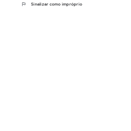
flag
Sinalizar como impróprio