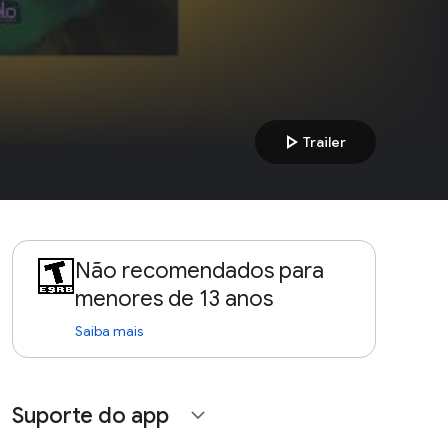
play_arrow
Trailer
Não recomendados para
menores de 13 anos
Saiba mais
Suporte do app
expand_more