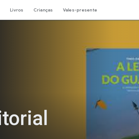
Livros
Crianças
Vales-presente
torial