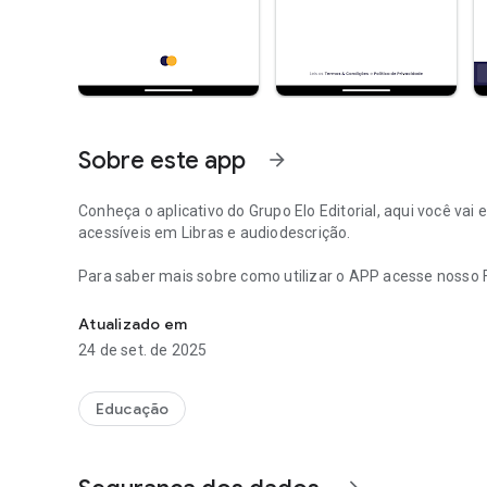
Sobre este app
arrow_forward
Conheça o aplicativo do Grupo Elo Editorial, aqui você vai e
acessíveis em Libras e audiodescrição.
Para saber mais sobre como utilizar o APP acesse nosso 
Grupo Elo Editorial - Livros destinados ao público infantil e 
Atualizado em
24 de set. de 2025
Educação