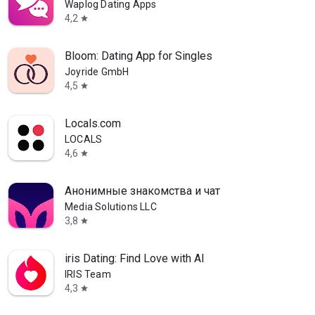
Waplog Dating Apps
4,2
star
Bloom: Dating App for Singles
Joyride GmbH
4,5
star
Locals.com
LOCALS
4,6
star
Анонимные знакомства и чат
Media Solutions LLC
3,8
star
iris Dating: Find Love with AI
IRIS Team
4,3
star