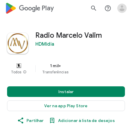
google_logo Play
search
help_outline
Radio Marcelo Valim
HDMidia
1 mil+
Todos
info
Transferências
Instalar
Ver na app Play Store
Partilhar
Adicionar à lista de desejos