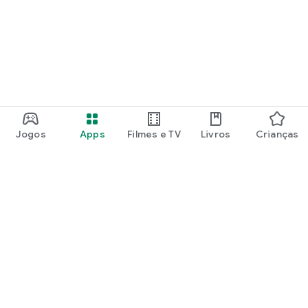
Jogos
Apps
Filmes e TV
Livros
Crianças
Google Play
Play Pass
Play Points