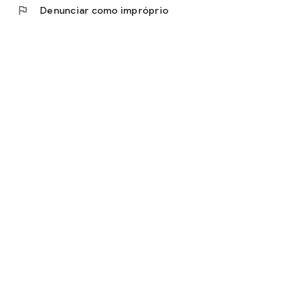
flag
Denunciar como impróprio