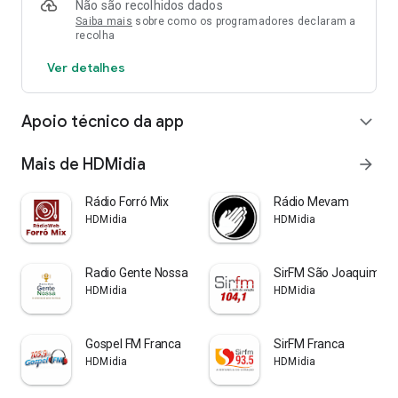
Não são recolhidos dados
Saiba mais
sobre como os programadores declaram a
recolha
Ver detalhes
Apoio técnico da app
expand_more
Mais de HDMidia
arrow_forward
Rádio Forró Mix
Rádio Mevam
HDMidia
HDMidia
Radio Gente Nossa
SirFM São Joaquim
HDMidia
HDMidia
Gospel FM Franca
SirFM Franca
HDMidia
HDMidia