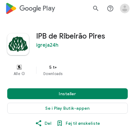
google_logo Play
search
help_outline
IPB de Ribeirão Pires
igreja24h
5 t+
Alle
info
Downloads
Installer
Se i Play Butik-appen
Del
Føj til ønskeliste