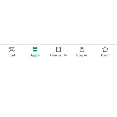
Spil
Apps
Film og tv
Bøger
Børn
Google Play
Play Pass
Play-point