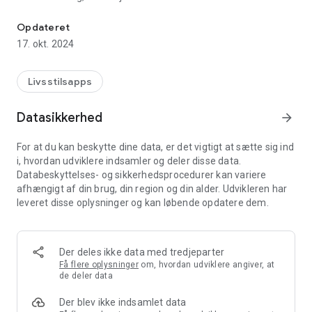
Anvendelse af den presbyterianske kirke i Ribeirão Pires (IPBRP)
- Afdelinger
- Begivenheder
Opdateret
- Kontakter
17. okt. 2024
- Fødselsdage
- Små grupper
- Bønanmodninger
Livsstilsapps
- Bibliotek med arkiver og e-bøger (bulletins)
- Videoer
Datasikkerhed
arrow_forward
- Fotogalleri
- Hengivenheder, artikler og nyheder
For at du kan beskytte dine data, er det vigtigt at sætte sig ind
- Daglige vers
i, hvordan udviklere indsamler og deler disse data.
- Forslag
Databeskyttelses- og sikkerhedsprocedurer kan variere
afhængigt af din brug, din region og din alder. Udvikleren har
leveret disse oplysninger og kan løbende opdatere dem.
Der deles ikke data med tredjeparter
Få flere oplysninger
om, hvordan udviklere angiver, at
de deler data
Der blev ikke indsamlet data