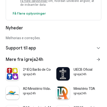
Få flere oplysninger
om, hvordan udviklere angiver, at
de indsamler data
Få flere oplysninger
Nyheder
Melhorias e correções.
Support til app
expand_more
Mere fra igreja24h
arrow_forward
2ª IEQ Barão de Cocais
UIECB Oficial
igreja24h
igreja24h
AD Ministério Vida Abundante
Ministério TDA
igreja24h
igreja24h