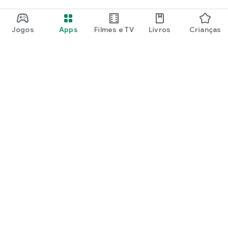
Jogos
Apps
Filmes e TV
Livros
Crianças
Google Play
Play Pass
Pontos do Play Points
Vales-presente
Resgatar
Política de reembolso
Crianças e família