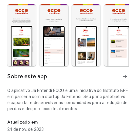
Sobre este app
arrow_forward
O aplicativo Já Entendi ECCO é uma iniciativa do Instituto BRF
em parceria com a startup Já Entendi. Seu principal objetivo
é capacitar e desenvolver as comunidades para a redução de
perdas e desperdícios de alimentos.
Videoaulas para a redução de perdas e desperdícios de alimentos
Atualizado em
24 de nov. de 2023