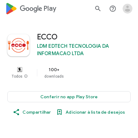
google_logo Play
search
help_outline
ECCO
LDM EDTECH TECNOLOGIA DA
INFORMACAO LTDA
100+
Todos
info
downloads
Conferir no app Play Store
Compartilhar
Adicionar à lista de desejos