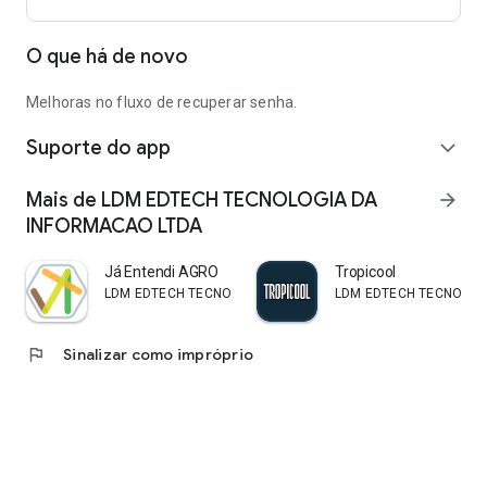
O que há de novo
Melhoras no fluxo de recuperar senha.
Suporte do app
expand_more
Mais de LDM EDTECH TECNOLOGIA DA
arrow_forward
INFORMACAO LTDA
Já Entendi AGRO
Tropicool
LDM EDTECH TECNOLOGIA DA INFORMACAO LTDA
LDM EDTECH TECNOLOG
flag
Sinalizar como impróprio