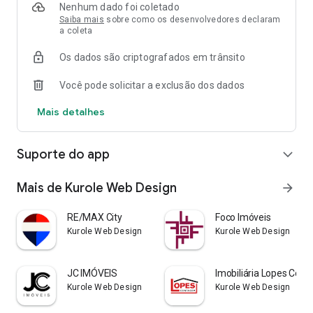
Nenhum dado foi coletado
Saiba mais
sobre como os desenvolvedores declaram
a coleta
Os dados são criptografados em trânsito
Você pode solicitar a exclusão dos dados
Mais detalhes
Suporte do app
expand_more
Mais de Kurole Web Design
arrow_forward
RE/MAX City
Foco Imóveis
Kurole Web Design
Kurole Web Design
JC IMÓVEIS
Imobiliária Lopes Con
Kurole Web Design
Kurole Web Design