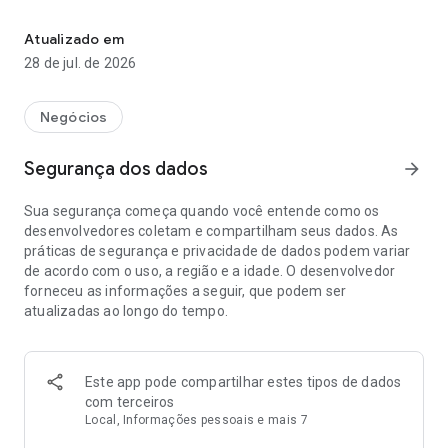
Aplicativo da Arbix
Para os proprietários
Acesso aos documentos, ocorrências, ações comerciais,
Atualizado em
alterações cadastrais, criar promoções para seus imóveis,
28 de jul. de 2026
informe de rendimento, prestação de contas dentre outros.
Para os locadores
Negócios
Acesso ao analítico do aluguel, extrato, ocorrências,
documentos, alterações cadastrais, prestação de contas
Segurança dos dados
arrow_forward
dentre outros.
Sua segurança começa quando você entende como os
Para os locatários
desenvolvedores coletam e compartilham seus dados. As
Acesso ao analítico do aluguel, boleto, documentos,
práticas de segurança e privacidade de dados podem variar
ocorrências, alterações cadastrais dentre outros.
de acordo com o uso, a região e a idade. O desenvolvedor
forneceu as informações a seguir, que podem ser
Para os fiadores
atualizadas ao longo do tempo.
Acesso ao analítico do aluguel, boleto, documentos,
ocorrências dentre outros.
Este app pode compartilhar estes tipos de dados
com terceiros
Local, Informações pessoais e mais 7