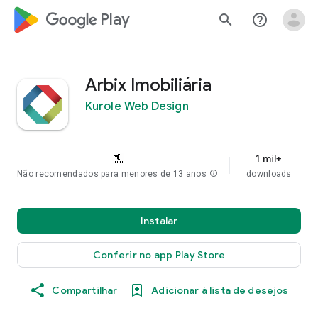
google_logo Play
search
help_outline
Arbix Imobiliária
Kurole Web Design
1 mil+
Não recomendados para menores de 13 anos
info
downloads
Instalar
Conferir no app Play Store
Compartilhar
Adicionar à lista de desejos