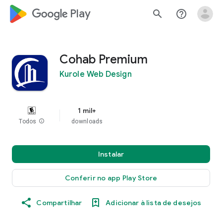
google_logo Play
search
help_outline
Cohab Premium
Kurole Web Design
1 mil+
Todos
info
downloads
Instalar
Conferir no app Play Store
Compartilhar
Adicionar à lista de desejos