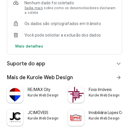
Nenhum dado foi coletado
Saiba mais
sobre como os desenvolvedores declaram
a coleta
Os dados são criptografados em trânsito
Você pode solicitar a exclusão dos dados
Mais detalhes
Suporte do app
expand_more
Mais de Kurole Web Design
arrow_forward
RE/MAX City
Foco Imóveis
Kurole Web Design
Kurole Web Design
JC IMÓVEIS
Imobiliária Lopes Con
Kurole Web Design
Kurole Web Design