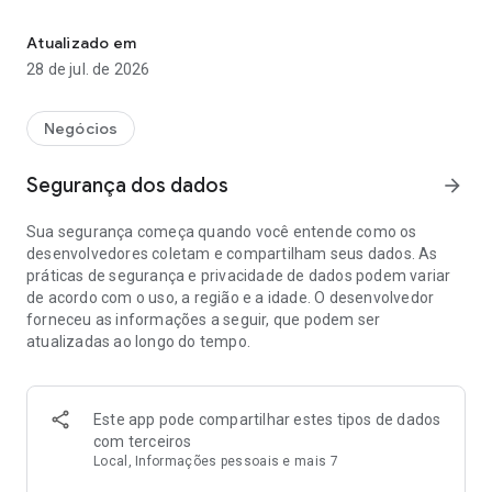
Aplicativo da Cohab Premium Imobiliária
Para os proprietários
Acesso aos documentos, ocorrências, ações comerciais,
Atualizado em
alterações cadastrais, criar promoções para seus imóveis,
28 de jul. de 2026
informe de rendimento, prestação de contas dentre outros.
Para os locadores
Negócios
Acesso ao analítico do aluguel, extrato, ocorrências,
documentos, alterações cadastrais, prestação de contas
Segurança dos dados
arrow_forward
dentre outros.
Sua segurança começa quando você entende como os
Para os locatários
desenvolvedores coletam e compartilham seus dados. As
Acesso ao analítico do aluguel, boleto, documentos,
práticas de segurança e privacidade de dados podem variar
ocorrências, alterações cadastrais dentre outros.
de acordo com o uso, a região e a idade. O desenvolvedor
forneceu as informações a seguir, que podem ser
Para os fiadores
atualizadas ao longo do tempo.
Acesso ao analítico do aluguel, boleto, documentos,
ocorrências dentre outros.
Este app pode compartilhar estes tipos de dados
com terceiros
Local, Informações pessoais e mais 7