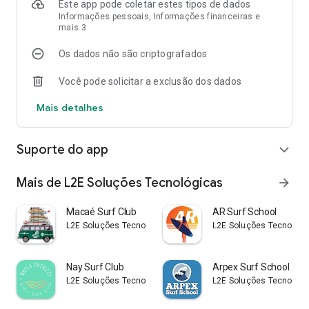
Este app pode coletar estes tipos de dados
- Visualizar a tábua de marés,
Informações pessoais, Informações financeiras e
- Alterar seus dados de perfil.
mais 3
3. Administrador
Os dados não são criptografados
- Cadastrar alunos;
Você pode solicitar a exclusão dos dados
- Cadastrar dias indisponíveis para aulas;
- Agendar antecipadamente as aulas de surfe de seus
Mais detalhes
alunos;
- Cancelar agendamentos de aulas;
- Visualizar todos os horários de aulas e disponibilidade de
Suporte do app
expand_more
vagas;
- Visualizar histórico de agendamentos e futuras aulas de
Mais de L2E Soluções Tecnológicas
arrow_forward
seus alunos;
- Visualizar lista de alunos inscritos por horário de aula;
- Compartilhar experiências do surfe e condições do mar
Macaé Surf Club
AR Surf School
através de reports;
L2E Soluções Tecnológicas
L2E Soluções Tecnológi
- Visualizar a tábua de marés,
- Alterar seus dados de perfil,
- Conceder pacotes de aulas aos alunos,
Nay Surf Club
Arpex Surf School
- Ajustar limite de vagas por horário.
L2E Soluções Tecnológicas
L2E Soluções Tecnológi