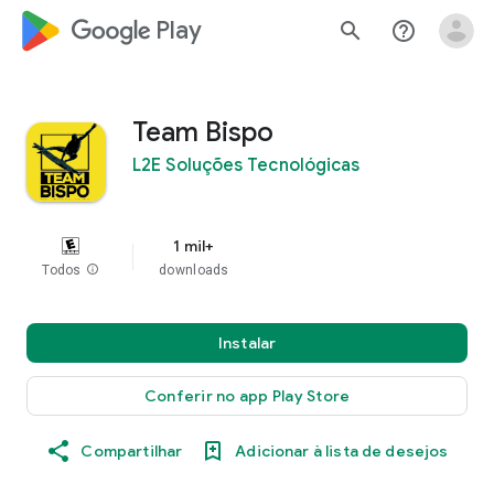
google_logo Play
search
help_outline
Team Bispo
L2E Soluções Tecnológicas
1 mil+
Todos
info
downloads
Instalar
Conferir no app Play Store
Compartilhar
Adicionar à lista de desejos