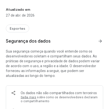
Team Bispo Escola de Surfe! Escola de surfe do Rio de Janeiro
1. Aluno
Atualizado em
- Visualizar todos os horários de aulas e disponibilidade de
27 de abr. de 2026
vagas;
- Agendar antecipadamente suas aulas de surfe;
- Cancelar agendamentos de aulas;
Esportes
- Visualizar seu histórico de agendamentos e futuras aulas;
- Compartilhar experiências do surfe e condições do mar
Segurança dos dados
arrow_forward
através de reports;
- Visualizar a tábua de marés,
Sua segurança começa quando você entende como os
- Alterar seus dados de perfil.
desenvolvedores coletam e compartilham seus dados. As
práticas de segurança e privacidade de dados podem variar
de acordo com o uso, a região e a idade. O desenvolvedor
2. Professor
forneceu as informações a seguir, que podem ser
atualizadas ao longo do tempo.
- Visualizar todos os horários de aulas e disponibilidade de
vagas;
- Visualizar histórico de agendamentos e futuras aulas de
seus alunos;
Os dados não são compartilhados com terceiros
- Visualizar lista de alunos inscritos por horário de aula;
Saiba mais
sobre como os desenvolvedores declaram
- Compartilhar experiências do surfe e condições do mar
o compartilhamento
através de reports;