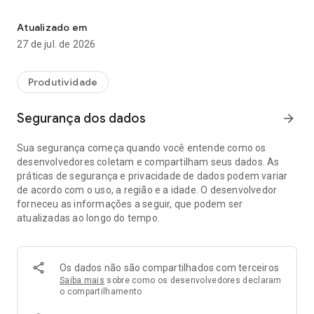
App de gestão que otimiza os serviços oferecidos aos clientes.
Obter suporte técnico.
Atualizado em
Nosso compromisso é continuar inovando e adicionando
27 de jul. de 2026
novas funcionalidades ao aplicativo, incluindo dicas,
promoções e informações sobre todos os autosserviços
oferecidos pela FriOnline.
Produtividade
FriOnline, você feliz.
Segurança dos dados
arrow_forward
Sua segurança começa quando você entende como os
desenvolvedores coletam e compartilham seus dados. As
práticas de segurança e privacidade de dados podem variar
de acordo com o uso, a região e a idade. O desenvolvedor
forneceu as informações a seguir, que podem ser
atualizadas ao longo do tempo.
Os dados não são compartilhados com terceiros
Saiba mais
sobre como os desenvolvedores declaram
o compartilhamento