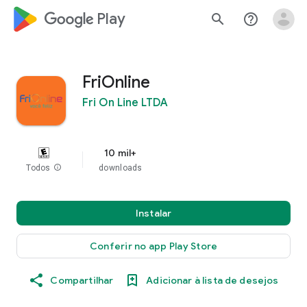
google_logo Play
search
help_outline
FriOnline
Fri On Line LTDA
10 mil+
Todos
info
downloads
Instalar
Conferir no app Play Store
Compartilhar
Adicionar à lista de desejos