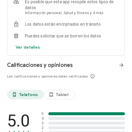
Es posible que esta app recopile estos tipos de
protege en un entorno digital seguro, con acceso individual a
datos
la app.
Información personal, Salud y fitness y 4 más
Unidades atendidas por la app
Los datos están encriptados en tránsito
La app Rede D’Or está disponible para pacientes de las
unidades Star y Rede D’Or.
Puedes solicitar que se borren los datos
Ver detalles
Calificaciones y opiniones
arrow_forward
Las calificaciones y opiniones están verificadas
info_outline
Teléfono
Tablet
phone_android
tablet_android
5.0
5
4
3
2