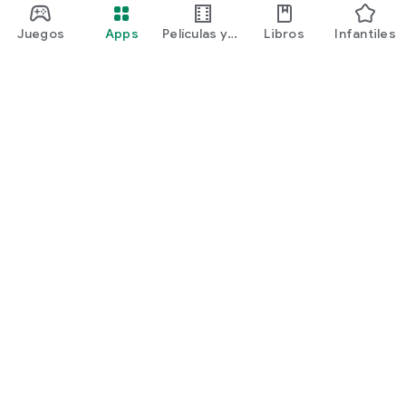
Juegos
Apps
Películas y
Libros
Infantiles
programas
Google Play
Play Pass
Play Points
Tarjetas de regalo
Canjear
Política de reembolsos
Niños y familia
Guía para padres