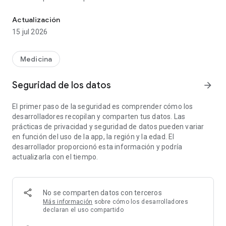
Programa citas y exámenes, consulta resultados, compártelos y
médicos de confianza y recibir recordatorios importantes
para el seguimiento de tu salud. Tu información de salud está
Actualización
organizada para un acceso rápido, en cualquier momento y
15 jul 2026
lugar.
Qué puedes hacer en la app Rede D’Or:
Medicina
- Programar citas y exámenes
Seguridad de los datos
arrow_forward
- Acceder a los resultados de tus exámenes en línea tan
pronto como estén disponibles
El primer paso de la seguridad es comprender cómo los
- Realizar seguimiento de tu historial de citas, consultas y
desarrolladores recopilan y comparten tus datos. Las
exámenes
prácticas de privacidad y seguridad de datos pueden variar
- Compartir exámenes e informes con tus médicos de
en función del uso de la app, la región y la edad. El
confianza
desarrollador proporcionó esta información y podría
- Recibir notificaciones y recordatorios de salud
actualizarla con el tiempo.
- Actualizar tu información de registro cuando sea necesario
Todo diseñado para que tu proceso de atención sea más
sencillo, organizado y confiable.
No se comparten datos con terceros
Más información
sobre cómo los desarrolladores
Seguridad y privacidad
declaran el uso compartido
La información de salud se trata de forma confidencial y se