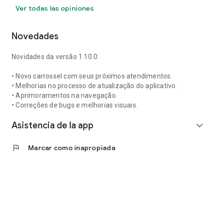
Ver todas las opiniones
Novedades
Novidades da versão 1.10.0:
• Novo carrossel com seus próximos atendimentos.
• Melhorias no processo de atualização do aplicativo.
• Aprimoramentos na navegação.
• Correções de bugs e melhorias visuais.
Asistencia de la app
expand_more
flag
Marcar como inapropiada