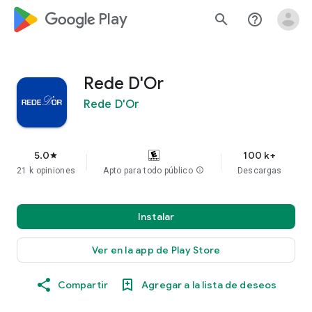
google_logo Play
search
help_outline
Rede D'Or
Rede D'Or
5.0
100 k+
star
21 k opiniones
Apto para todo público
info
Descargas
Instalar
Ver en la app de Play Store
Compartir
Agregar a la lista de deseos