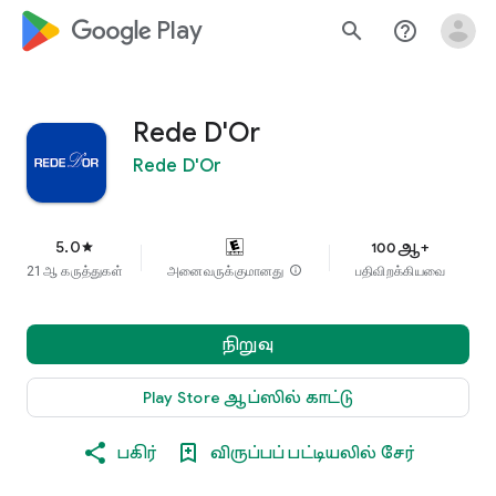
google_logo Play
search
help_outline
Rede D'Or
Rede D'Or
5.0
100ஆ+
star
21ஆ கருத்துகள்
அனைவருக்குமானது
info
பதிவிறக்கியவை
நிறுவு
Play Store ஆப்ஸில் காட்டு
பகிர்
விருப்பப் பட்டியலில் சேர்