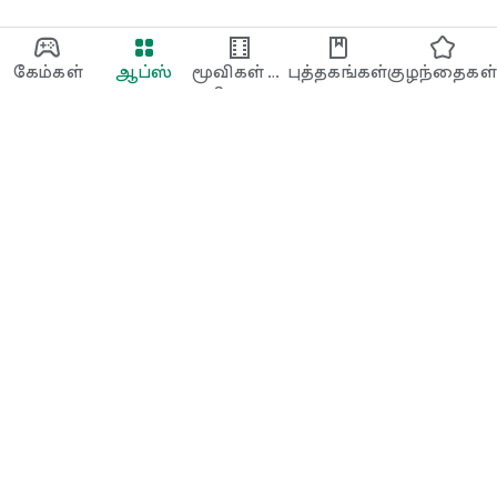
கேம்கள்
ஆப்ஸ்
மூவிகள் &
புத்தகங்கள்
குழந்தைகள்
டிவி
Google Play
Play Pass
Play Points
கிஃப்ட் கார்டுகள்
பயன்படுத்து
பணம் திரும்பப்பெறுதல் கொள்கை
குழந்தைகள் & குடும்பம்