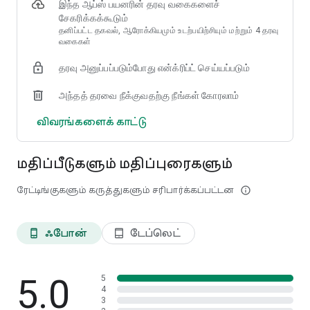
இந்த ஆப்ஸ் பயனரின் தரவு வகைகளைச்
சுகாதாரத் தகவல் ரகசியமாக நடத்தப்படுகிறது மற்றும் பாதுகாப்பான
சேகரிக்கக்கூடும்
டிஜிட்டல் சூழலில், பயன்பாட்டிற்கான தனிப்பட்ட அணுகலுடன்
தனிப்பட்ட தகவல், ஆரோக்கியமும் உடற்பயிற்சியும் மற்றும் 4 தரவு
பாதுகாக்கப்படுகிறது.
வகைகள்
செயலி மூலம் வழங்கப்படும் அலகுகள்
தரவு அனுப்பப்படும்போது என்க்ரிப்ட் செய்யப்படும்
ஸ்டார் மற்றும் ரெடி டி'ஓர் அலகுகளின் நோயாளிகளுக்கு ரெடி டி'ஓர்
செயலி கிடைக்கிறது.
அந்தத் தரவை நீக்குவதற்கு நீங்கள் கோரலாம்
விவரங்களைக் காட்டு
மதிப்பீடுகளும் மதிப்புரைகளும்
ரேட்டிங்குகளும் கருத்துகளும் சரிபார்க்கப்பட்டன
info_outline
ஃபோன்
டேப்லெட்
phone_android
tablet_android
5.0
5
4
3