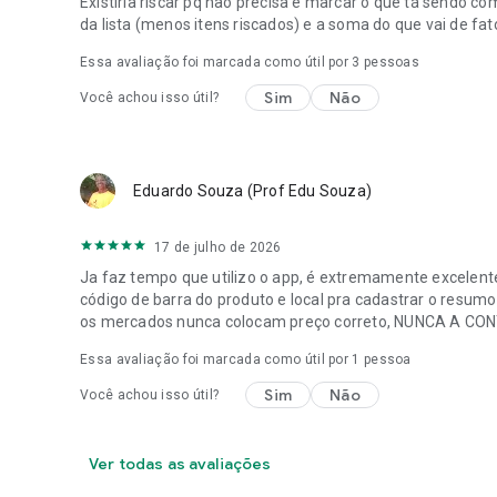
Existiria riscar pq não precisa e marcar o que tá sendo c
da lista (menos itens riscados) e a soma do que vai de fat
Essa avaliação foi marcada como útil por
3
pessoas
Sim
Não
Você achou isso útil?
Eduardo Souza (Prof Edu Souza)
17 de julho de 2026
Ja faz tempo que utilizo o app, é extremamente excelente
código de barra do produto e local pra cadastrar o resu
os mercados nunca colocam preço correto, NUNCA A C
Essa avaliação foi marcada como útil por 1 pessoa
Sim
Não
Você achou isso útil?
Ver todas as avaliações