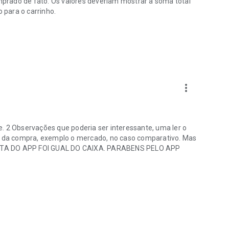
omprado de fato. Os valores deveriam mostrar a soma total
o para o carrinho.
more_vert
. 2 Observações que poderia ser interessante, uma ler o
mo da compra, exemplo o mercado, no caso comparativo. Mas
ONTA DO APP FOI GUAL DO CAIXA. PARABENS PELO APP