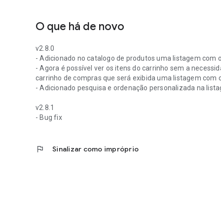
O que há de novo
v2.8.0
- Adicionado no catalogo de produtos uma listagem com 
- Agora é possível ver os itens do carrinho sem a necessida
carrinho de compras que será exibida uma listagem com os
- Adicionado pesquisa e ordenação personalizada na lista
v2.8.1
- Bug fix
flag
Sinalizar como impróprio