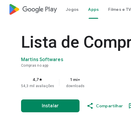
google_logo Play
Jogos
Apps
Filmes e TV
Lista de Compr
Martins Softwares
Compras no app
4,7
1 mi+
star
54,3 mil avaliações
downloads
Instalar
Compartilhar