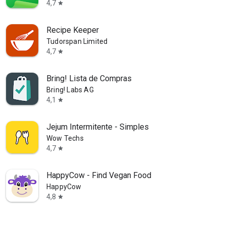
4,7
star
Recipe Keeper
Tudorspan Limited
4,7
star
Bring! Lista de Compras
Bring! Labs AG
4,1
star
Jejum Intermitente - Simples
Wow Techs
4,7
star
HappyCow - Find Vegan Food
HappyCow
4,8
star