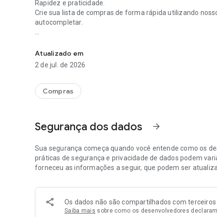
Rapidez e praticidade.
Crie sua lista de compras de forma rápida utilizando noss
autocompletar.
Crie e gerencie sua lista de compras de forma rápida e fáci
Simples e completa.
Você pode criar listas somente adicionando os nomes dos 
Atualizado em
de medida, categoria, observação e foto.
2 de jul. de 2026
Acompanhe sua compra.
Adicione o preço dos produtos e deixe que o SoftList calcu
Compras
Histórico de compras.
Salvando o histórico de suas compras, você poderá reali
Segurança dos dados
arrow_forward
comprado o mesmo produto em lojas diferentes, realizar
Controle de gastos e despesas.
Sua segurança começa quando você entende como os des
O SoftList é o único aplicativo de lista de compras que po
práticas de segurança e privacidade de dados podem varia
você poderá analisar várias informações, como por exemp
forneceu as informações a seguir, que podem ser atualiz
despesa.
Basta salvar o histórico de suas compras e gerar os relató
Os dados não são compartilhados com terceiros
Serviços na nuvem.
Saiba mais
sobre como os desenvolvedores declaram
Com os serviços na nuvem você pode sincronizar seus dado