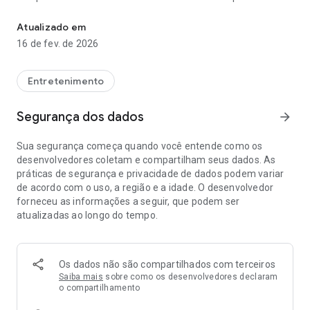
Carnaval De Rua Rio 2026 Oficial
Para ajudar os foliões, o aplicativo conta com um menu inicial
Atualizado em
de seis opções:
16 de fev. de 2026
- Programação
- Mapa
Entretenimento
- Minha Agenda
- Blocos
Segurança dos dados
arrow_forward
- Utilidade
Sua segurança começa quando você entende como os
No item PROGRAMAÇÃO, você encontra mais de 500 eventos
desenvolvedores coletam e compartilham seus dados. As
na palma da sua mão, com filtros simples e objetivos você
práticas de segurança e privacidade de dados podem variar
pode selecionar os blocos que você mais gosta.
de acordo com o uso, a região e a idade. O desenvolvedor
forneceu as informações a seguir, que podem ser
Em MAPA é possível verificar a localização de todos os
atualizadas ao longo do tempo.
blocos e qual a melhor forma de chegar. Pode ver quais
blocos vão passar perto de você ou, ainda, escolher os blocos
na região de seu interesse.
Os dados não são compartilhados com terceiros
Aos escolher os blocos, o aplicativo permite que você monte
Saiba mais
sobre como os desenvolvedores declaram
a sua própria agenda, auxiliando-os a não perder a hora.
o compartilhamento
Após escolher, basta acessar a MINHA AGENDA e lá estarão