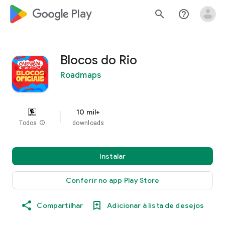
google_logo Play
search
help_outline
Blocos do Rio
Roadmaps
10 mil+
Todos
info
downloads
Instalar
Conferir no app Play Store
Compartilhar
Adicionar à lista de desejos