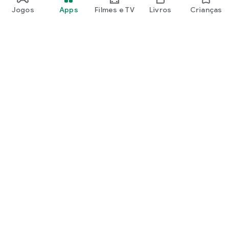
Jogos
Apps
Filmes e TV
Livros
Crianças
Google Play
Play Pass
Pontos do Play Points
Vales-presente
Resgatar
Política de reembolso
Crianças e família
Guia para a família