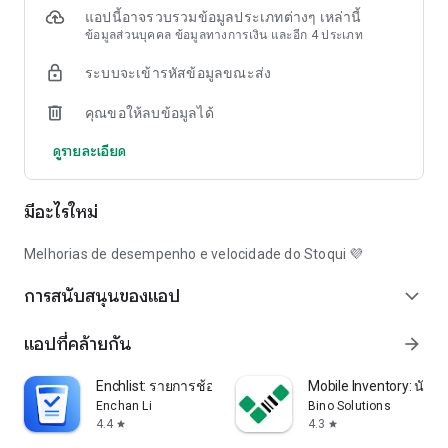
- รายงานการขาย กำไร และยอดขายเฉลี่ยต่อลูกค้า
แอปนี้อาจรวบรวมข้อมูลประเภทต่างๆ เหล่านี้
- การชำระเงินด้วยเครดิตและผ่อนชำระต่อลูกค้า: ยอดรวมที่ต้อง
ข้อมูลส่วนบุคคล ข้อมูลทางการเงิน และอีก 4 ประเภท
ได้รับ บัญชีค้างชำระ และบัญชีพร้อมชำระด้วย Pix
ระบบจะเข้ารหัสข้อมูลขณะส่ง
- การควบคุมค่าใช้จ่ายและบัญชีเจ้าหนี้ เพื่อปิดบัญชีเดือนด้วย
กำไร
คุณขอให้ลบข้อมูลได้
- นำเข้าสินค้าเป็นชุดผ่านสเปรดชีต
ดูรายละเอียด
🧾 POS: จุดขายบนโทรศัพท์มือถือของคุณ
- จุดขายสำหรับเคาน์เตอร์ งานแสดงสินค้า บริการจัดส่ง หรือรถ
ขายอาหาร
มีอะไรใหม่
- อ่านบาร์โค้ดด้วยกล้องโทรศัพท์มือถือของคุณ
- การขายเงินสดพร้อมคำนวณเงินทอนทันที
- ใบเสร็จรับเงินในรูปแบบ PDF หรือแบบกระดาษความร้อน รูป
Melhorias de desempenho e velocidade do Stoqui 💜
แบบเครื่องพิมพ์
การสนับสนุนของแอป
- การขายทั้งแบบออฟไลน์และออนไลน์ภายใต้การควบคุมสินค้า
expand_more
คงคลังเดียวกัน
แอปที่คล้ายกัน
arrow_forward
💳 รับชำระเงินได้ตามที่คุณต้องการ
- Pix, บัตรเครดิต, ใบแจ้งยอดธนาคาร และผ่อนชำระผ่าน Pix
Enchlist: รายการช้อปปิ้ง
Mobile Inventory: นับสต
- สร้างลิงก์การชำระเงินและส่งผ่าน WhatsApp
Enchan Li
Bino Solutions
- ลูกค้าซื้อสินค้าด้วยตนเอง และคุณเพียงแค่ยืนยันคำสั่งซื้อ
4.4
4.3
star
star