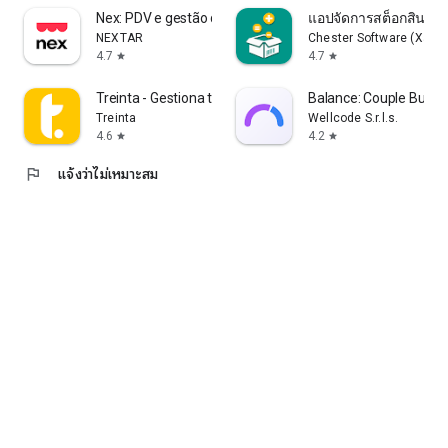
🤖 ปัญญาประดิษฐ์ที่ช่วยเหลืออย่างแท้จริง
Nex: PDV e gestão de vendas
แอปจัดการสต็อกสินค้า
- แชทในแคตตาล็อกที่ขับเคลื่อนด้วย AI ตอบคำถามลูกค้าของคุณ
NEXTAR
Chester Software (Xalto
ได้ตลอดเวลา
4.7
4.7
star
star
- คำอธิบายสินค้าและรูปภาพที่สร้างโดย AI
- การลงทะเบียนที่รวดเร็วยิ่งขึ้น พร้อมชื่อและหมวดหมู่ที่แนะนำ
Treinta - Gestiona tu negocio
Balance: Couple Budg
โดย AI
Treinta
Wellcode S.r.l.s.
4.6
4.2
star
star
🚚 การจัดส่งและส่งมอบ
- คำนวณค่าจัดส่งและสร้างฉลากด้วย Melhor Envio และ Super
flag
แจ้งว่าไม่เหมาะสม
Frete
- คูปองและโปรโมชั่นสำหรับลูกค้าของคุณ
🌐 เติบโตยิ่งขึ้น (แพ็กเกจแบบชำระเงิน)
- โดเมนของคุณเอง (yourstore.com.br)
- โฆษณาบน Google Shopping และโซเชียลมีเดีย
- Facebook Pixel และโฆษณา TikTok
- สั่งซื้อผ่าน WhatsApp ด้วยการคลิกเพียงครั้งเดียว
- ออกใบแจ้งหนี้ (NF-e และ NFC-e)
- การสนับสนุนที่รวดเร็วและเป็นกันเองผ่าน WhatsApp
🙌 สร้างมาเพื่อธุรกิจของคุณ
เสื้อผ้า รองเท้าและเครื่องประดับ ความงาม เครื่องสำอาง และ
น้ำหอม ชุดชั้นใน เครื่องประดับแฟชั่น เครื่องประดับ และนาฬิกา