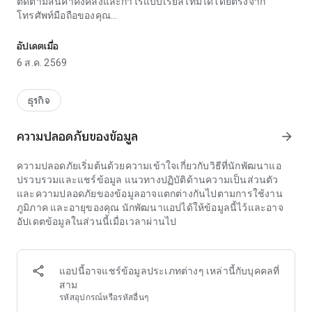
ติดตามสินค้าคงคลังและกำไรแบบเรียลไทม์ได้โดยตรงจาก
โทรศัพท์มือถือของคุณ
แคตตาล็อกดิจิทัล ระบบควบคุมการขาย ระบบควบคุมสินค้าคงคลัง และ
สร้างแคตตาล็อกสินค้าของคุณด้วยรูปภาพและราคา แชร์ลิงก์
อัปเดตเมื่อ
และขายผ่าน Pix บัตรเครดิต หรือสลิปธนาคาร เหมาะสำหรับผู้
6 ส.ค. 2569
ประกอบการรายย่อย ธุรกิจขนาดเล็ก และฟรีแลนซ์ที่ต้องการ
จัดการการขายโดยไม่ต้องใช้สมุดบันทึกหรือสเปรดชีต
ธุรกิจ
🛍️ แคตตาล็อกออนไลน์ฟรี
- แคตตาล็อกดิจิทัลพร้อมรูปภาพ ราคา และตัวเลือกสี ขนาด และ
ความปลอดภัยของข้อมูล
arrow_forward
รุ่นต่างๆ
- ส่งลิงก์แคตตาล็อกผ่าน WhatsApp และรับสินค้าที่สั่งซื้อในแอป
ความปลอดภัยเริ่มต้นด้วยความเข้าใจเกี่ยวกับวิธีที่นักพัฒนาแอ
ได้เลย
ปรวบรวมและแชร์ข้อมูล แนวทางปฏิบัติด้านความเป็นส่วนตัว
- ใช้เป็นโชว์รูมบน Instagram และลิงก์ในประวัติส่วนตัวของคุณ
และความปลอดภัยของข้อมูลอาจแตกต่างกันไปตามการใช้งาน
- ร้านค้าออนไลน์ของคุณพร้อมระบบชำระเงินรวมอยู่ในแพ็กเกจ
ภูมิภาค และอายุของคุณ นักพัฒนาแอปได้ให้ข้อมูลนี้ไว้และอาจ
แล้ว
อัปเดตข้อมูลในส่วนนี้เมื่อเวลาผ่านไป
- คำอธิบายสินค้าสร้างโดยปัญญาประดิษฐ์ (AI)
- แคตตาล็อก PDF สำหรับส่งหรือพิมพ์
📦 การควบคุมสินค้าคงคลังและการขาย
แอปนี้อาจแชร์ข้อมูลประเภทต่างๆ เหล่านี้กับบุคคลที่
- การควบคุมสินค้าคงคลังแบบเรียลไทม์ พร้อมหักลบอัตโนมัติทุก
สาม
ครั้งที่มีการขาย
รหัสอุปกรณ์หรือรหัสอื่นๆ
- จัดการคำสั่งซื้อและลูกค้าพร้อมกับการขาย