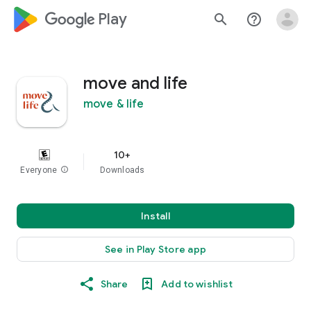
google_logo Play
search
help_outline
move and life
move & life
10+
Everyone
info
Downloads
Install
See in Play Store app
Share
Add to wishlist