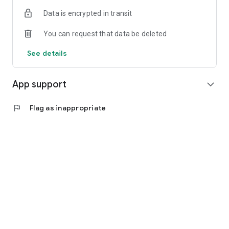
Data is encrypted in transit
You can request that data be deleted
See details
App support
expand_more
flag
Flag as inappropriate