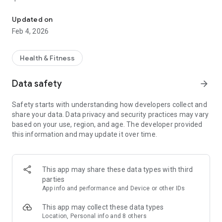
"Optimise posture, santé et performance au quotidien, simplemen
Amélioration de la posture et réduction des douleurs liées
Updated on
aux mauvaises habitudes.
Feb 4, 2026
Prévention efficace des blessures et optimisation des
performances physiques.
Développement d’une meilleure maîtrise et compréhension
Health & Fitness
des mouvements corporels.
Intégration facile de routines saines dans la vie quotidienne
Data safety
arrow_forward
pour un bien-être durable.
Safety starts with understanding how developers collect and
share your data. Data privacy and security practices may vary
based on your use, region, and age. The developer provided
this information and may update it over time.
This app may share these data types with third
parties
App info and performance and Device or other IDs
This app may collect these data types
Location, Personal info and 8 others