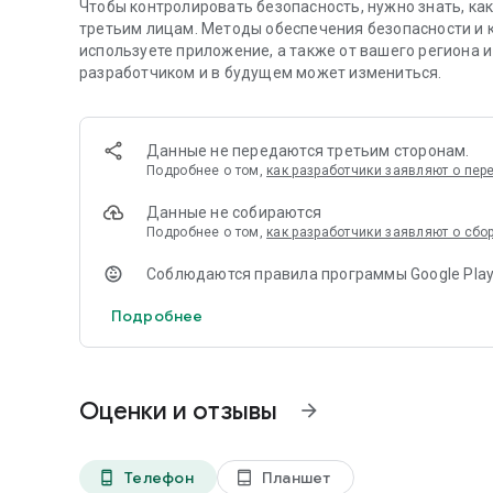
Чтобы контролировать безопасность, нужно знать, ка
Буковки подходят для обучения в детском саду. Детя
третьим лицам. Методы обеспечения безопасности и к
домашних заданий будет полезно разделение слова на
используете приложение, а также от вашего региона 
разработчиком и в будущем может измениться.
В этом приложении вы найдете:
- Конструктор любых слов в озвученной клавиатуре "Бу
Данные не передаются третьим сторонам.
предложения. Деление слов на склады и слоги. Как "ку
Подробнее о том,
как разработчики заявляют о пе
- Азбука. Алфавит для детей. Озвученный алфавит АБ
- Изучаем цифры и счет.
Данные не собираются
- Модуль для рисования с озвученными названиями цв
Подробнее о том,
как разработчики заявляют о сбо
фантазию и воображение.
- Детские раскраски - "разукрашки" для детей - раск
Соблюдаются правила программы Google Play
- Знакомимся с музыкой - играем на музыкальных инс
- Пазлы-загадки - собираем яркие, красочные пазлы - 
Подробнее
- Профессиональное озвучивание и веселого персонаж
- Встречи с добрыми персонажами на "Обитаемом остр
букв.
- Симулятор строительства "Чудо-стройка" игровыми 
Оценки и отзывы
arrow_forward
грамотности и изучения букв.
- “Игровой городок” с тремя развивающими играми, 
буквосочетания.
Телефон
Планшет
phone_android
tablet_android
- "Домик Слогослова" - симуляция комнаты, которую 