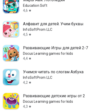
Education Soft
4,6
star
Алфавит для детей. Учим буквы
InfoSoftProm LLC
4,5
star
Развивающие Игры для детей 2-7
Docus Learning games for kids
4,4
star
Учимся читать по слогам Азбука
InfoSoftProm LLC
4,2
star
Развивающие детские игры от 2
Docus Learning games for kids
4,3
star