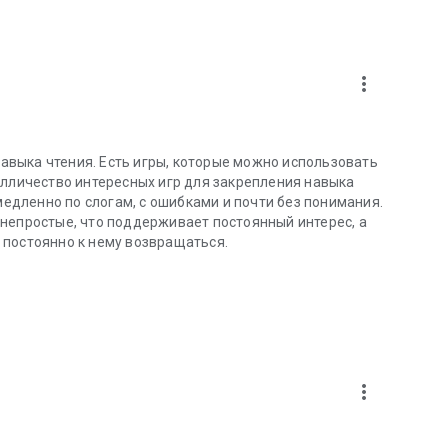
more_vert
выка чтения. Есть игры, которые можно использовать
олличество интересных игр для закрепления навыка
медленно по слогам, с ошибками и почти без понимания.
непростые, что поддерживает постоянный интерес, а
 постоянно к нему возвращаться.
more_vert