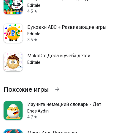
Editale
4,5
star
Буковки ABC + Развивающие игры
Editale
3,5
star
MokoDo: Дела и учеба детей
Editale
Похожие игры
arrow_forward
Изучите немецкий словарь - Дет
Enes Aydın
4,7
star
Миры Ави. Логопедия