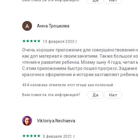
Privacy Policy: http://editale.com/policy
Terms of Use: http://editale.com/terms
Анна Трошкова
13 февраля 2023 г.
Очень хорошее приложение для совершенствования на
как доп материал к своим занятиям. Также большое к
чтения и развития ребенка. Моему сыну 4 года, читал 
С этим приложением быстро пошел прогресс. Задания 
красочное оформление и истории заставляют ребенка
434
человека отметили этот отзыв как полезный.
Да
Нет
Вам помогла эта информация?
Viktoriya Nechaeva
3 февраля 2021 г.