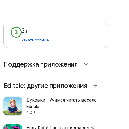
3+
Узнать больше
Поддержка приложения
expand_more
Editale: другие приложения
arrow_forward
Буковки - Учимся читать весело
Editale
4,2
star
Busy Kids! Раскраски для детей