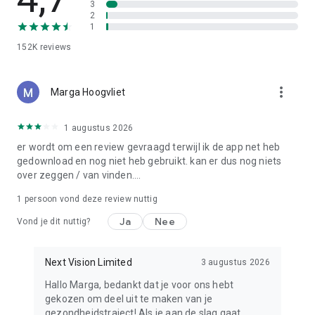
3
huidige periode belast voor de verlenging.
2
- Niet-gebruikte delen van een gratis proefperiode, indien
1
aangeboden, vervallen zodra de gebruiker een abonnement
152K
reviews
afsluit.
- Abonnementen kunnen door de gebruiker worden beheerd
en automatische verlenging kan na aankoop worden
more_vert
Marga Hoogvliet
uitgeschakeld via de accountinstellingen.
Disclaimer
1 augustus 2026
Deze app is uitsluitend ontwikkeld voor informatieve
er wordt om een review gevraagd terwijl ik de app net heb
doeleinden. Raadpleeg altijd je arts voordat je met een
gedownload en nog niet heb gebruikt. kan er dus nog niets
dieetplan begint. Resultaten kunnen variëren.
over zeggen / van vinden....
Voorwaarden & contact
1 persoon vond deze review nuttig
Gebruiksvoorwaarden:https://app-
Ja
Nee
Vond je dit nuttig?
service.foodscannerai.com/static/EuropeanUnion/privacy_policy
Privacybeleid:https://app-
service.foodscannerai.com/static/EuropeanUnion/user_agreeme
Next Vision Limited
3 augustus 2026
Contact:support@caloapp.ai
Hallo Marga, bedankt dat je voor ons hebt
gekozen om deel uit te maken van je
gezondheidstraject! Als je aan de slag gaat,