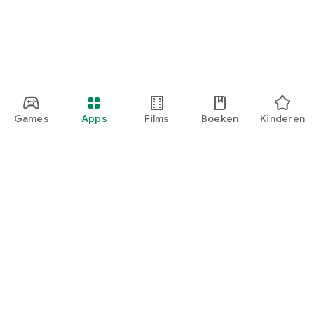
Games
Apps
Films
Boeken
Kinderen
Google Play
Play Pass
Play-punten
Cadeaukaarten