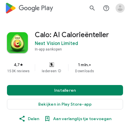
google_logo Play
search
help_outline
Calo: AI Calorieënteller
Next Vision Limited
In-app aankopen
4,7
1 mln.+
star
153K reviews
Iedereen
info
Downloads
Installeren
Bekijken in Play Store-app
Delen
Aan verlanglijstje toevoegen