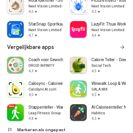
Rock Identifier - Stone ID
Picture Insect - Insecte
Next Vision Limited
Next Vision Limited
4,5
4,3
star
star
StarSnap: Sportkaart Scanner
LazyFit: Thuis Workout
Next Vision Limited
Next Vision Limited
4,7
4,6
star
star
Vergelijkbare apps
arrow_forward
Coach voor Gewichtsverlies
Calorie Teller・Dieet T
DROID INFINITY
Social Tech.
4,3
4,5
star
star
Calosync - Calorieënteller
Winwalk: Loop & Win B
CaloSyncAI.com
GALA MIX
4,0
4,3
star
star
Stappenteller - Wandelapp
AI Calorieënteller: Nutri
Leap Fitness Group
Habitics
4,8
4,3
star
star
flag
Markeren als ongepast