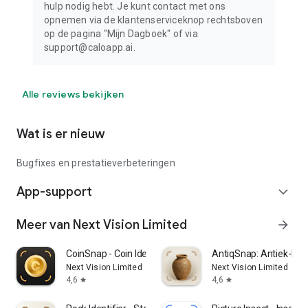
hulp nodig hebt. Je kunt contact met ons
opnemen via de klantenserviceknop rechtsboven
op de pagina "Mijn Dagboek" of via
support@caloapp.ai.
Alle reviews bekijken
Wat is er nieuw
Bugfixes en prestatieverbeteringen
App-support
expand_more
Meer van Next Vision Limited
arrow_forward
CoinSnap - Coin Identifier
AntiqSnap: Antiek-ID
Next Vision Limited
Next Vision Limited
4,6
4,6
star
star