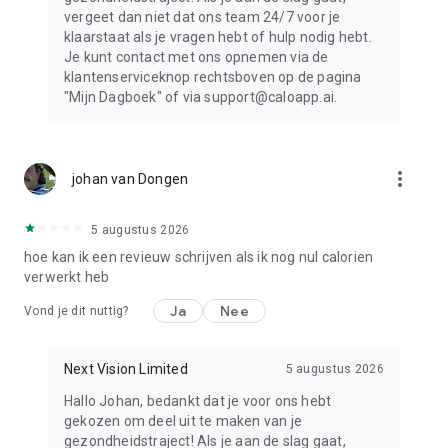
vergeet dan niet dat ons team 24/7 voor je
klaarstaat als je vragen hebt of hulp nodig hebt.
Je kunt contact met ons opnemen via de
klantenserviceknop rechtsboven op de pagina
"Mijn Dagboek" of via support@caloapp.ai.
more_vert
johan van Dongen
5 augustus 2026
hoe kan ik een revieuw schrijven als ik nog nul calorien
verwerkt heb
Ja
Nee
Vond je dit nuttig?
Next Vision Limited
5 augustus 2026
Hallo Johan, bedankt dat je voor ons hebt
gekozen om deel uit te maken van je
gezondheidstraject! Als je aan de slag gaat,