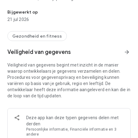
Macro Tracker & Gewichtsloss
gezondere levensstijl.
Maak kennis met Calo: jouw essentiële partner om je
Bijgewerkt op
gewichtsdoelen te bereiken en je gezondheid te verbeteren!
21 jul 2026
Belangrijkste functies
• Calorieënteller
Gezondheid en fitness
Afgestemd op jouw behoeften maakt onze app gebruik van
wetenschappelijk onderbouwde algoritmen om
Veiligheid van gegevens
arrow_forward
gepersonaliseerde caloriedoelen vast te stellen. Houd je
maaltijden en snacks eenvoudig bij met onze intuïtieve
Veiligheid van gegevens begint met inzicht in de manier
tracker, die gedetailleerde voedingsinformatie biedt om je te
waarop ontwikkelaars je gegevens verzamelen en delen.
helpen betere keuzes te maken.
Procedures voor gegevensprivacy en beveiliging kunnen
• Macro-tracker
variëren op basis van je gebruik, regio en leeftijd. De
Naast calorieëntelling biedt onze app een gepersonaliseerd
ontwikkelaar heeft deze informatie aangeleverd en kan die in
macro-programma. Ontvang aanbevelingen voor eiwitten,
de loop van de tijd updaten.
koolhydraten en vetten op basis van je activiteitsniveau en
voedingsvoorkeuren, waaronder uitgebalanceerde,
koolhydraatarme, vetarme, keto-, veganistische,
vegetarische en paleo-diëten, en meer.
Deze app kan deze typen gegevens delen met
• AI-gestuurde voedselregistratie
derden
Vereenvoudig het bijhouden van je voeding met onze AI-
Persoonlijke informatie, Financiële informatie en 3
gestuurde functie. Registreer maaltijden door een foto te
andere