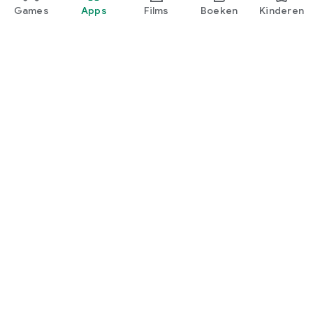
Games
Apps
Films
Boeken
Kinderen
Google Play
Play Pass
Play-punten
Cadeaukaarten
Tegoed inwisselen
Beleid voor terugbetalingen
Kind en gezin
Gids voor ouders