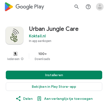
google_logo Play
search
help_outline
Urban Jungle Care
Koktail.nl
In-app aankopen
100+
Iedereen
info
Downloads
Installeren
Bekijken in Play Store-app
Delen
Aan verlanglijstje toevoegen