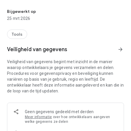
Verzorg tropische planten eenvoudig met gepersonaliseerde take
Onze app maakt rechtstreeks verbinding met BLE-sensoren
Bijgewerkt op
die de omstandigheden van uw planten monitoren en
25 mrt 2026
belangrijke factoren zoals licht, temperatuur, vochtigheid en
bodemvocht analyseren. Op basis van deze gegevens
genereert Urban Jungle Care gepersonaliseerde
Tools
verzorgingstaken die specifiek zijn afgestemd op de unieke
behoeften van uw planten.
Veiligheid van gegevens
arrow_forward
Geen giswerk meer: ​​gewoon een vrolijke, bloeiende
Veiligheid van gegevens begint met inzicht in de manier
binnenjungle!
waarop ontwikkelaars je gegevens verzamelen en delen.
🌿 Hoe Urban Jungle Care werkt:
Procedures voor gegevensprivacy en beveiliging kunnen
variëren op basis van je gebruik, regio en leeftijd. De
Verbind BLE-sensoren: Koppel uw tropische planten naadloos
ontwikkelaar heeft deze informatie aangeleverd en kan die in
met onze app met behulp van Bluetooth Low Energy (BLE)-
de loop van de tijd updaten.
sensoren om essentiële zorgfactoren te volgen.
Houd de plantgezondheid in de gaten: real-time gegevens
over de omgeving van uw planten binnen handbereik: volg het
Geen gegevens gedeeld met derden
licht, de vochtigheid, de temperatuur en het
Meer informatie
over hoe ontwikkelaars aangeven
bodemvochtniveau.
welke gegevens ze delen