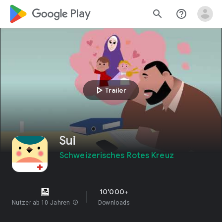
google_logo Play
search
help_outline
play_arrow
Trailer
Sui
Schweizerisches Rotes Kreuz
10'000+
Nutzer ab 10 Jahren
info
Downloads