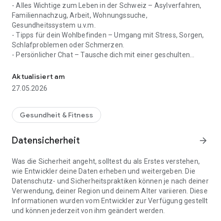
- Alles Wichtige zum Leben in der Schweiz – Asylverfahren,
Familiennachzug, Arbeit, Wohnungssuche,
Gesundheitssystem u.v.m.
- Tipps für dein Wohlbefinden – Umgang mit Stress, Sorgen,
Schlafproblemen oder Schmerzen.
- Persönlicher Chat – Tausche dich mit einer geschulten
Begleitung in der Schweiz
Begleitperson aus, die deine Sprache spricht und deine
Situation versteht.
Aktualisiert am
27.05.2026
Mehrsprachig & immer aktuell:
Die App ist auf Deutsch, Englisch, Französisch, Arabisch,
Ukrainisch, Türkisch und Farsi verfügbar. Die Inhalte werden
Gesundheit & Fitness
regelmässig aktualisiert und erweitert.
Datensicherheit
arrow_forward
Du bist nicht allein! Lade die App jetzt herunter und finde
Unterstützung auf deinem Weg.
Was die Sicherheit angeht, solltest du als Erstes verstehen,
wie Entwickler deine Daten erheben und weitergeben. Die
Datenschutz- und Sicherheitspraktiken können je nach deiner
Verwendung, deiner Region und deinem Alter variieren. Diese
Informationen wurden vom Entwickler zur Verfügung gestellt
und können jederzeit von ihm geändert werden.