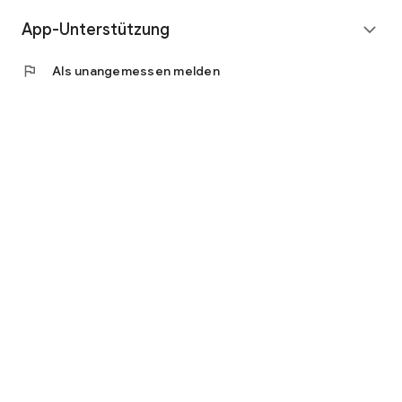
App-Unterstützung
expand_more
flag
Als unangemessen melden