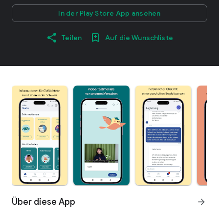
In der Play Store App ansehen
Teilen
Auf die Wunschliste
Über diese App
arrow_forward